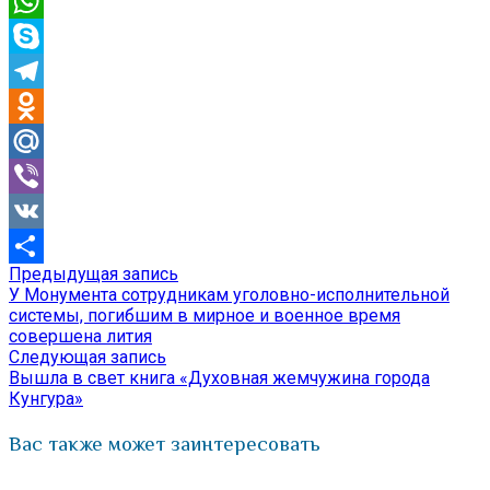
Email
WhatsApp
Skype
Telegram
Odnoklassniki
Mail.Ru
Viber
VK
Предыдущая
Предыдущая запись
Навигация
Отправить
запись:
У Монумента сотрудникам уголовно-исполнительной
по
системы, погибшим в мирное и военное время
совершена лития
записям
Следующая
Следующая запись
запись:
Вышла в свет книга «Духовная жемчужина города
Кунгура»
Вас также может заинтересовать