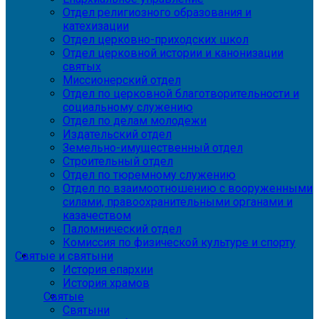
Отдел религиозного образования и
катехизации
Отдел церковно-приходских школ
Отдел церковной истории и канонизации
святых
Миссионерский отдел
Отдел по церковной благотворительности и
социальному служению
Отдел по делам молодежи
Издательский отдел
Земельно-имущественный отдел
Строительный отдел
Отдел по тюремному служению
Отдел по взаимоотношению с вооруженными
силами, правоохранительными органами и
казачеством
Паломнический отдел
Комиссия по физической культуре и спорту
Святые и святыни
История епархии
История храмов
Святые
Святыни