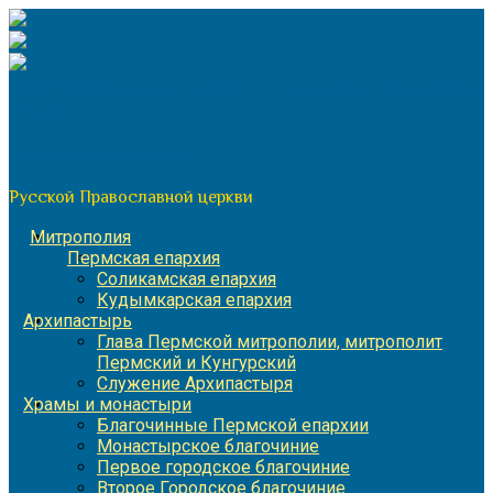
Перейти
к
содержимому
По благословению митрополита Пермского и Кунгурского
Игнатия
Пермская митрополия
Русской Православной церкви
Митрополия
Пермская епархия
Соликамская епархия
Кудымкарская епархия
Архипастырь
Глава Пермской митрополии, митрополит
Пермский и Кунгурский
Служение Архипастыря
Храмы и монастыри
Благочинные Пермской епархии
Монастырское благочиние
Первое городское благочиние
Второе Городское благочиние