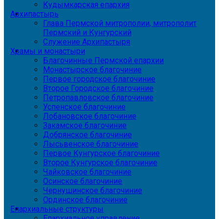
Кудымкарская епархия
Архипастырь
Глава Пермской митрополии, митрополит
Пермский и Кунгурский
Служение Архипастыря
Храмы и монастыри
Благочинные Пермской епархии
Монастырское благочиние
Первое городское благочиние
Второе Городское благочиние
Петропавловское благочиние
Успенское благочиние
Лобановское благочиние
Закамское благочиние
Добрянское благочиние
Лысьвенское благочиние
Первое Кунгурское благочиние
Второе Кунгурское благочиние
Чайковское благочиние
Осинское благочиние
Чернушинское благочиние
Ординское благочиние
Епархиальные структуры
Епархиальное управление