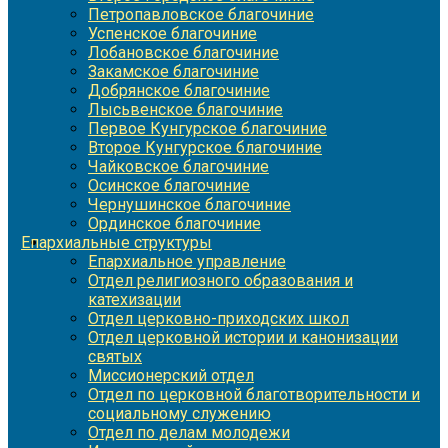
Петропавловское благочиние
Успенское благочиние
Лобановское благочиние
Закамское благочиние
Добрянское благочиние
Лысьвенское благочиние
Первое Кунгурское благочиние
Второе Кунгурское благочиние
Чайковское благочиние
Осинское благочиние
Чернушинское благочиние
Ординское благочиние
Епархиальные структуры
Епархиальное управление
Отдел религиозного образования и
катехизации
Отдел церковно-приходских школ
Отдел церковной истории и канонизации
святых
Миссионерский отдел
Отдел по церковной благотворительности и
социальному служению
Отдел по делам молодежи