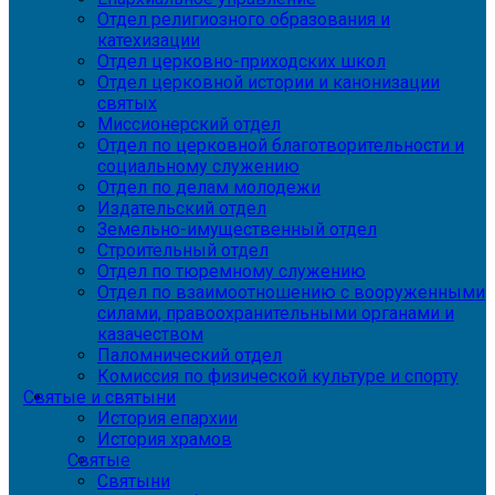
Отдел религиозного образования и
катехизации
Отдел церковно-приходских школ
Отдел церковной истории и канонизации
святых
Миссионерский отдел
Отдел по церковной благотворительности и
социальному служению
Отдел по делам молодежи
Издательский отдел
Земельно-имущественный отдел
Строительный отдел
Отдел по тюремному служению
Отдел по взаимоотношению с вооруженными
силами, правоохранительными органами и
казачеством
Паломнический отдел
Комиссия по физической культуре и спорту
Святые и святыни
История епархии
История храмов
Святые
Святыни