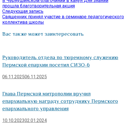
запись:
В Чернушинском благочинии в канун Дня знаний
по
прошла благотворительная акция
Следующая
Следующая запись
записям
запись:
Священник принял участие в семинаре педагогического
коллектива школы
Вас также может заинтересовать
Руководитель отдела по тюремному служению
Пермской епархии посетил СИЗО-6
06.11.2025
06.11.2025
Глава Пермской митрополии вручил
епархиальную награду сотруднику Пермского
епархиального управления
10.10.2023
02.01.2024