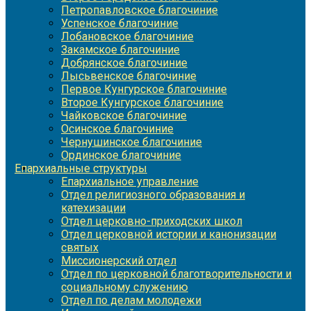
Петропавловское благочиние
Успенское благочиние
Лобановское благочиние
Закамское благочиние
Добрянское благочиние
Лысьвенское благочиние
Первое Кунгурское благочиние
Второе Кунгурское благочиние
Чайковское благочиние
Осинское благочиние
Чернушинское благочиние
Ординское благочиние
Епархиальные структуры
Епархиальное управление
Отдел религиозного образования и
катехизации
Отдел церковно-приходских школ
Отдел церковной истории и канонизации
святых
Миссионерский отдел
Отдел по церковной благотворительности и
социальному служению
Отдел по делам молодежи