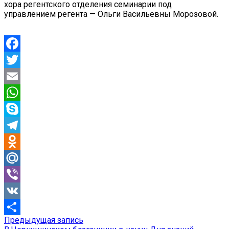
хора регентского отделения семинарии под
управлением регента — Ольги Васильевны Морозовой.
Facebook
Twitter
Email
WhatsApp
Skype
Telegram
Odnoklassniki
Mail.Ru
Viber
VK
Предыдущая
Предыдущая запись
Навигация
Отправить