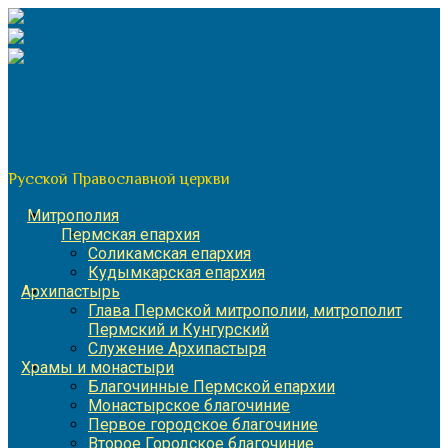
Перейти
к
содержимому
По благословению митрополита Пермского и Кунгурского
Игнатия
Пермская митрополия
Русской Православной церкви
Митрополия
Пермская епархия
Соликамская епархия
Кудымкарская епархия
Архипастырь
Глава Пермской митрополии, митрополит
Пермский и Кунгурский
Служение Архипастыря
Храмы и монастыри
Благочинные Пермской епархии
Монастырское благочиние
Первое городское благочиние
Второе Городское благочиние