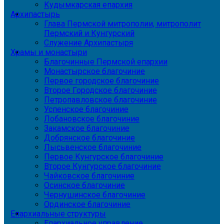
Кудымкарская епархия
Архипастырь
Глава Пермской митрополии, митрополит
Пермский и Кунгурский
Служение Архипастыря
Храмы и монастыри
Благочинные Пермской епархии
Монастырское благочиние
Первое городское благочиние
Второе Городское благочиние
Петропавловское благочиние
Успенское благочиние
Лобановское благочиние
Закамское благочиние
Добрянское благочиние
Лысьвенское благочиние
Первое Кунгурское благочиние
Второе Кунгурское благочиние
Чайковское благочиние
Осинское благочиние
Чернушинское благочиние
Ординское благочиние
Епархиальные структуры
Епархиальное управление