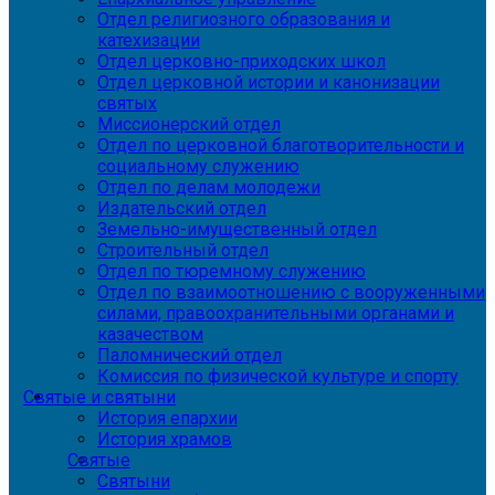
Отдел религиозного образования и
катехизации
Отдел церковно-приходских школ
Отдел церковной истории и канонизации
святых
Миссионерский отдел
Отдел по церковной благотворительности и
социальному служению
Отдел по делам молодежи
Издательский отдел
Земельно-имущественный отдел
Строительный отдел
Отдел по тюремному служению
Отдел по взаимоотношению с вооруженными
силами, правоохранительными органами и
казачеством
Паломнический отдел
Комиссия по физической культуре и спорту
Святые и святыни
История епархии
История храмов
Святые
Святыни