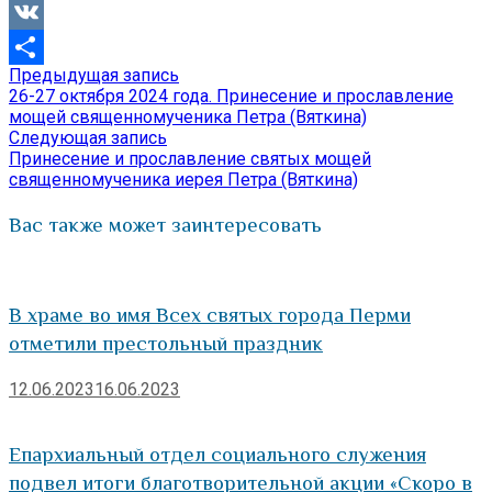
Viber
VK
Предыдущая
Предыдущая запись
Навигация
Отправить
запись:
26-27 октября 2024 года. Принесение и прославление
по
мощей священномученика Петра (Вяткина)
Следующая
Следующая запись
записям
запись:
Принесение и прославление святых мощей
священномученика иерея Петра (Вяткина)
Вас также может заинтересовать
В храме во имя Всех святых города Перми
отметили престольный праздник
12.06.2023
16.06.2023
Епархиальный отдел социального служения
подвел итоги благотворительной акции «Скоро в