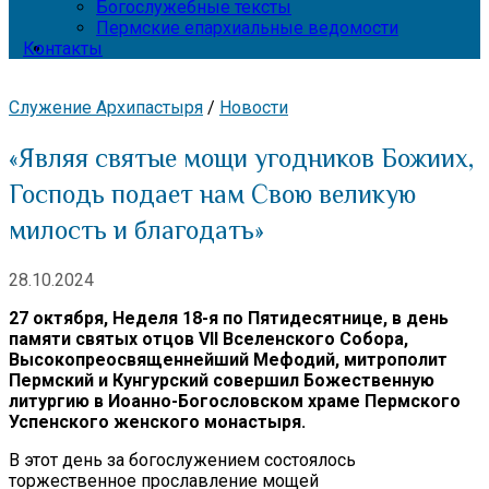
Богослужебные тексты
Пермские епархиальные ведомости
Контакты
Служение Архипастыря
/
Новости
«Являя святые мощи угодников Божиих,
Господь подает нам Свою великую
милость и благодать»
28.10.2024
27 октября, Неделя 18-я по Пятидесятнице, в день
памяти святых отцов
VII Вселенского Собора,
Высокопреосвященнейший Мефодий, митрополит
Пермский и Кунгурский совершил Божественную
литургию в Иоанно-Богословском храме Пермского
Успенского женского монастыря.
В этот день за богослужением состоялось
торжественное прославление мощей