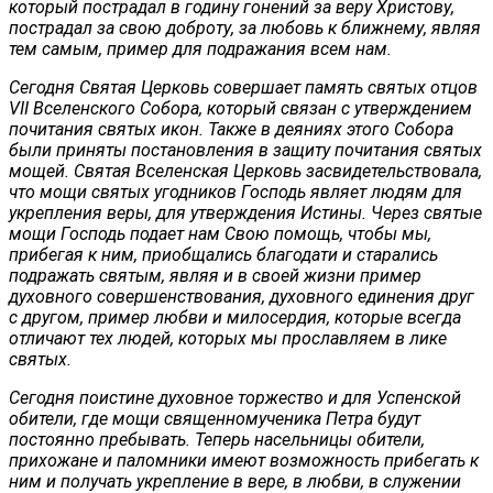
который пострадал в годину гонений за веру Христову,
пострадал за свою доброту, за любовь к ближнему, являя
тем самым, пример для подражания всем нам.
Сегодня Святая Церковь совершает память святых отцов
VII Вселенского Собора, который связан с утверждением
почитания святых икон. Также в деяниях этого Собора
были приняты постановления в защиту почитания святых
мощей. Святая Вселенская Церковь засвидетельствовала,
что мощи святых угодников Господь являет людям для
укрепления веры, для утверждения Истины. Через святые
мощи Господь подает нам Свою помощь, чтобы мы,
прибегая к ним, приобщались благодати и старались
подражать святым, являя и в своей жизни пример
духовного совершенствования, духовного единения друг
с другом, пример любви и милосердия, которые всегда
отличают тех людей, которых мы прославляем в лике
святых.
Сегодня поистине духовное торжество и для Успенской
обители, где мощи священномученика Петра будут
постоянно пребывать. Теперь насельницы обители,
прихожане и паломники имеют возможность прибегать к
ним и получать укрепление в вере, в любви, в служении