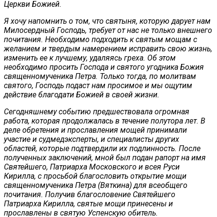
Церкви Божией.
Я хочу напомнить о том, что святыня, которую дарует нам
Милосердный Господь, требует от нас не только внешнего
почитания. Необходимо подходить к святым мощам с
желанием и твердым намерением исправить свою жизнь,
изменить ее к лучшему, удаляясь греха. Об этом
необходимо просить Господа и святого угодника Божия
священномученика Петра. Только тогда, по молитвам
святого, Господь подаст нам просимое и мы ощутим
действие благодати Божией в своей жизни.
Сегодняшнему событию предшествовала огромная
работа, которая продолжалась в течение полутора лет. В
деле обретения и прославления мощей принимали
участие и судмедэксперты, и специалисты других
областей, которые подтвердили их подлинность. После
полученных заключений, мной был подан рапорт на имя
Святейшего, Патриарха Московского и всея Руси
Кирилла, с просьбой благословить открытие мощи
священномученика Петра (Вяткина) для всеобщего
почитания. Получив благословение Святейшего
Патриарха Кирилла, святые мощи принесены и
прославлены в святую Успенскую обитель.