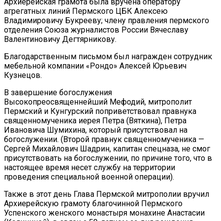
Архиерейская грамота была вручена оператору
агрегатных линий Пермского ЦБК Алексею
Владимировичу Букрееву; члену правления пермского
отделения Союза журналистов России Вячеславу
Валентиновичу Дегтярникову.
Благодарственным письмом был награжден сотрудник
мебельной компании «Рондо» Алексей Юрьевич
Кузнецов.
В завершение богослужения
Высокопреосвященнейший Мефодий, митрополит
Пермский и Кунгурский поприветствовал правнука
священномученика иерея Петра (Вяткина), Петра
Ивановича Шумихина, который присутствовал на
богослужении. (Второй правнук священномученика —
Сергей Михайлович Шадрин, капитан спецназа, не смог
присутствовать на богослужении, по причине того, что в
настоящее время несет службу на территории
проведения специальной военной операции).
Также в этот день Глава Пермской митрополии вручил
Архиерейскую грамоту благочинной Пермского
Успенского женского монастыря монахине Анастасии