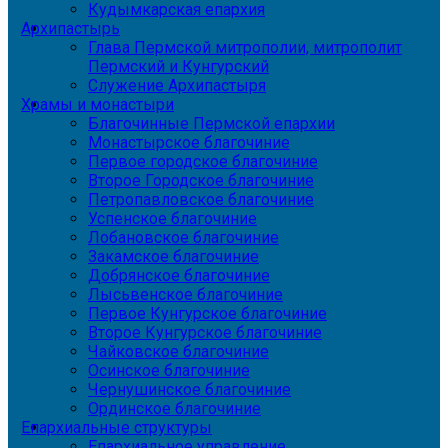
Кудымкарская епархия
Архипастырь
Глава Пермской митрополии, митрополит
Пермский и Кунгурский
Служение Архипастыря
Храмы и монастыри
Благочинные Пермской епархии
Монастырское благочиние
Первое городское благочиние
Второе Городское благочиние
Петропавловское благочиние
Успенское благочиние
Лобановское благочиние
Закамское благочиние
Добрянское благочиние
Лысьвенское благочиние
Первое Кунгурское благочиние
Второе Кунгурское благочиние
Чайковское благочиние
Осинское благочиние
Чернушинское благочиние
Ординское благочиние
Епархиальные структуры
Епархиальное управление