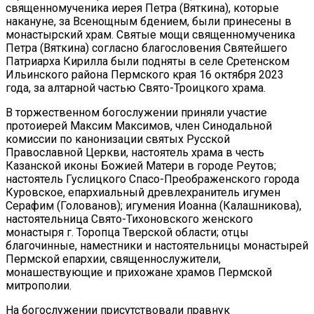
священномученика иерея Петра (Вяткина), которые
накануне, за Всенощным бдением, были принесены в
монастырский храм. Святые мощи священномученика
Петра (Вяткина) согласно благословения Святейшего
Патриарха Кирилла были подняты в селе Сретенском
Ильинского района Пермского края 16 октября 2023
года, за алтарной частью Свято-Троицкого храма.
В торжественном богослужении приняли участие
протоиерей Максим Максимов, член Синодальной
комиссии по канонизации святых Русской
Православной Церкви, настоятель храма в честь
Казанской иконы Божией Матери в городе Реутов;
настоятель Гуслицкого Спасо-Преображенского города
Куровское, епархиальный древлехранитель игумен
Серафим (Голованов); игумения Иоанна (Калашникова),
настоятельница Свято-Тихоновского женского
монастыря г. Торопца Тверской области; отцы
благочинные, наместники и настоятельницы монастырей
Пермской епархии, священнослужители,
монашествующие и прихожане храмов Пермской
митрополии.
На богослужении присутствовали правнук