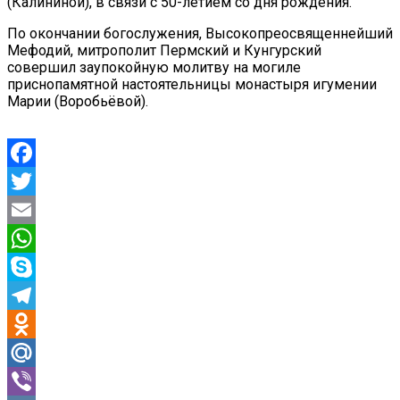
(Калининой), в связи с 50-летием со дня рождения.
По окончании богослужения, Высокопреосвященнейший
Мефодий, митрополит Пермский и Кунгурский
совершил заупокойную молитву на могиле
приснопамятной настоятельницы монастыря игумении
Марии (Воробьёвой).
Facebook
Twitter
Email
WhatsApp
Skype
Telegram
Odnoklassniki
Mail.Ru