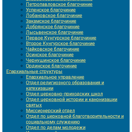
Петропавловское благочиние
Успенское благочиние
Лобановское благочиние
Закамское благочиние
Добрянское благочиние
Лысьвенское благочиние
Первое Кунгурское благочиние
Второе Кунгурское благочиние
Чайковское благочиние
Осинское благочиние
Чернушинское благочиние
Ординское благочиние
Епархиальные структуры
Епархиальное управление
Отдел религиозного образования и
катехизации
Отдел церковно-приходских школ
Отдел церковной истории и канонизации
святых
Миссионерский отдел
Отдел по церковной благотворительности и
социальному служению
Отдел по делам молодежи