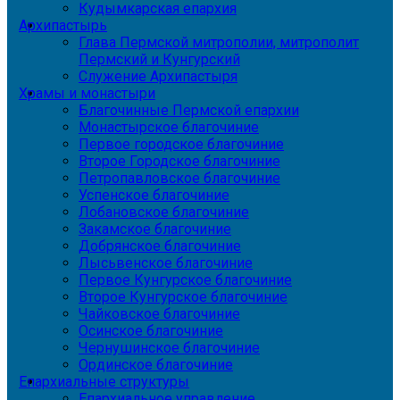
Кудымкарская епархия
Архипастырь
Глава Пермской митрополии, митрополит
Пермский и Кунгурский
Служение Архипастыря
Храмы и монастыри
Благочинные Пермской епархии
Монастырское благочиние
Первое городское благочиние
Второе Городское благочиние
Петропавловское благочиние
Успенское благочиние
Лобановское благочиние
Закамское благочиние
Добрянское благочиние
Лысьвенское благочиние
Первое Кунгурское благочиние
Второе Кунгурское благочиние
Чайковское благочиние
Осинское благочиние
Чернушинское благочиние
Ординское благочиние
Епархиальные структуры
Епархиальное управление