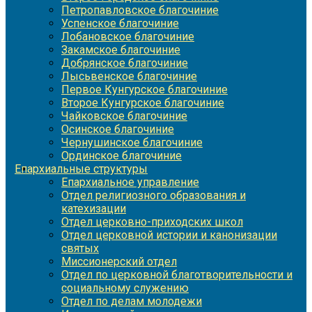
Петропавловское благочиние
Успенское благочиние
Лобановское благочиние
Закамское благочиние
Добрянское благочиние
Лысьвенское благочиние
Первое Кунгурское благочиние
Второе Кунгурское благочиние
Чайковское благочиние
Осинское благочиние
Чернушинское благочиние
Ординское благочиние
Епархиальные структуры
Епархиальное управление
Отдел религиозного образования и
катехизации
Отдел церковно-приходских школ
Отдел церковной истории и канонизации
святых
Миссионерский отдел
Отдел по церковной благотворительности и
социальному служению
Отдел по делам молодежи