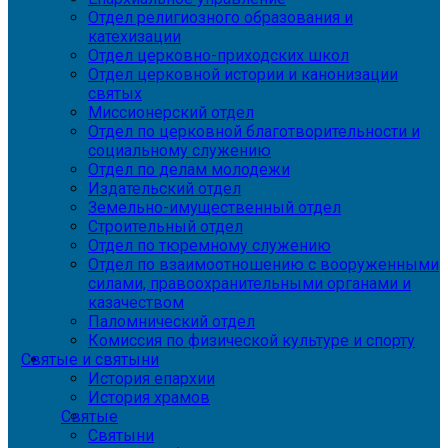
Отдел религиозного образования и
катехизации
Отдел церковно-приходских школ
Отдел церковной истории и канонизации
святых
Миссионерский отдел
Отдел по церковной благотворительности и
социальному служению
Отдел по делам молодежи
Издательский отдел
Земельно-имущественный отдел
Строительный отдел
Отдел по тюремному служению
Отдел по взаимоотношению с вооруженными
силами, правоохранительными органами и
казачеством
Паломнический отдел
Комиссия по физической культуре и спорту
Святые и святыни
История епархии
История храмов
Святые
Святыни