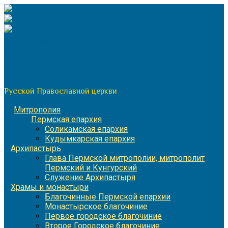
Перейти
к
содержимому
По благословению митрополита Пермского и Кунгурского
Игнатия
Пермская митрополия
Русской Православной церкви
Митрополия
Пермская епархия
Соликамская епархия
Кудымкарская епархия
Архипастырь
Глава Пермской митрополии, митрополит
Пермский и Кунгурский
Служение Архипастыря
Храмы и монастыри
Благочинные Пермской епархии
Монастырское благочиние
Первое городское благочиние
Второе Городское благочиние