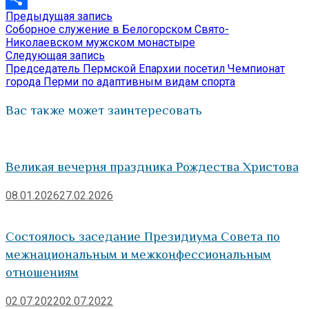
Предыдущая
Предыдущая запись
Навигация
Отправить
запись:
Соборное служение в Белогорском Свято-
по
Николаевском мужском монастыре
Следующая
Следующая запись
записям
запись:
Председатель Пермской Епархии посетил Чемпионат
города Перми по адаптивным видам спорта
Вас также может заинтересовать
Великая вечерня праздника Рождества Христова
08.01.2026
27.02.2026
Состоялось заседание Президиума Совета по
межнациональным и межконфессиональным
отношениям
02.07.2022
02.07.2022