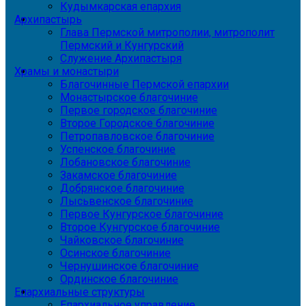
Кудымкарская епархия
Архипастырь
Глава Пермской митрополии, митрополит
Пермский и Кунгурский
Служение Архипастыря
Храмы и монастыри
Благочинные Пермской епархии
Монастырское благочиние
Первое городское благочиние
Второе Городское благочиние
Петропавловское благочиние
Успенское благочиние
Лобановское благочиние
Закамское благочиние
Добрянское благочиние
Лысьвенское благочиние
Первое Кунгурское благочиние
Второе Кунгурское благочиние
Чайковское благочиние
Осинское благочиние
Чернушинское благочиние
Ординское благочиние
Епархиальные структуры
Епархиальное управление