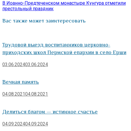
записям
запись:
В Иоанно-Предтеченском монастыре Кунгура отметили
престольный праздник
Вас также может заинтересовать
Трудовой выезд воспитанников церковно-
приходских школ Пермской епархии в село Ерши
03.06.2024
03.06.2024
Вечная память
04.08.2021
04.08.2021
Делиться благом — истинное счастье
04.09.2024
04.09.2024