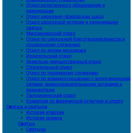
Отдел религиозного образования и
катехизации
Отдел церковно-приходских школ
Отдел церковной истории и канонизации
святых
Миссионерский отдел
Отдел по церковной благотворительности и
социальному служению
Отдел по делам молодежи
Издательский отдел
Земельно-имущественный отдел
Строительный отдел
Отдел по тюремному служению
Отдел по взаимоотношению с вооруженными
силами, правоохранительными органами и
казачеством
Паломнический отдел
Комиссия по физической культуре и спорту
Святые и святыни
История епархии
История храмов
Святые
Святыни