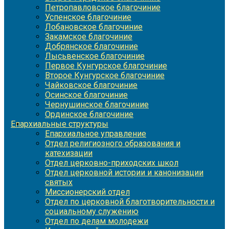
Петропавловское благочиние
Успенское благочиние
Лобановское благочиние
Закамское благочиние
Добрянское благочиние
Лысьвенское благочиние
Первое Кунгурское благочиние
Второе Кунгурское благочиние
Чайковское благочиние
Осинское благочиние
Чернушинское благочиние
Ординское благочиние
Епархиальные структуры
Епархиальное управление
Отдел религиозного образования и
катехизации
Отдел церковно-приходских школ
Отдел церковной истории и канонизации
святых
Миссионерский отдел
Отдел по церковной благотворительности и
социальному служению
Отдел по делам молодежи