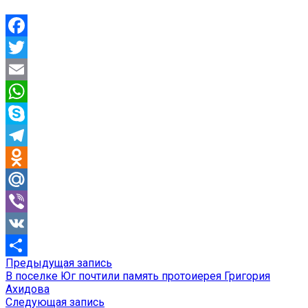
Facebook
Twitter
Email
WhatsApp
Skype
Telegram
Odnoklassniki
Mail.Ru
Viber
VK
Предыдущая
Предыдущая запись
Навигация
Отправить
запись:
В поселке Юг почтили память протоиерея Григория
по
Ахидова
Следующая
Следующая запись