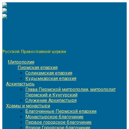
Перейти
к
содержимому
По благословению митрополита Пермского и Кунгурского
Игнатия
Пермская митрополия
Русской Православной церкви
Митрополия
Пермская епархия
Соликамская епархия
Кудымкарская епархия
Архипастырь
Глава Пермской митрополии, митрополит
Пермский и Кунгурский
Служение Архипастыря
Храмы и монастыри
Благочинные Пермской епархии
Монастырское благочиние
Первое городское благочиние
Второе Городское благочиние