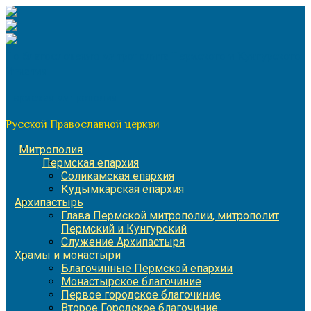
Перейти
к
содержимому
По благословению митрополита Пермского и Кунгурского
Игнатия
Пермская митрополия
Русской Православной церкви
Митрополия
Пермская епархия
Соликамская епархия
Кудымкарская епархия
Архипастырь
Глава Пермской митрополии, митрополит
Пермский и Кунгурский
Служение Архипастыря
Храмы и монастыри
Благочинные Пермской епархии
Монастырское благочиние
Первое городское благочиние
Второе Городское благочиние