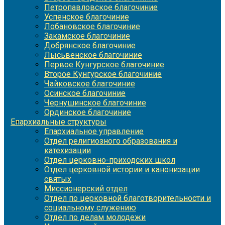
Петропавловское благочиние
Успенское благочиние
Лобановское благочиние
Закамское благочиние
Добрянское благочиние
Лысьвенское благочиние
Первое Кунгурское благочиние
Второе Кунгурское благочиние
Чайковское благочиние
Осинское благочиние
Чернушинское благочиние
Ординское благочиние
Епархиальные структуры
Епархиальное управление
Отдел религиозного образования и
катехизации
Отдел церковно-приходских школ
Отдел церковной истории и канонизации
святых
Миссионерский отдел
Отдел по церковной благотворительности и
социальному служению
Отдел по делам молодежи