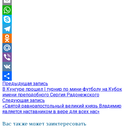
Twitter
Email
WhatsApp
Skype
Telegram
Odnoklassniki
Mail.Ru
Viber
VK
Предыдущая
Предыдущая запись
Навигация
Отправить
запись:
В Кунгуре прошел I турнир по мини-футболу на Кубок
по
имени преподобного Сергия Радонежского
Следующая
Следующая запись
записям
запись:
«Святой равноапостольный великий князь Владимир
является наставником в вере для всех нас»
Вас также может заинтересовать