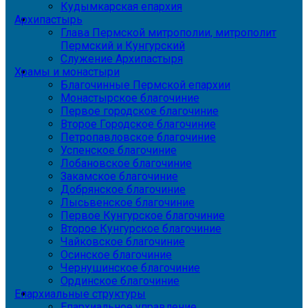
Кудымкарская епархия
Архипастырь
Глава Пермской митрополии, митрополит
Пермский и Кунгурский
Служение Архипастыря
Храмы и монастыри
Благочинные Пермской епархии
Монастырское благочиние
Первое городское благочиние
Второе Городское благочиние
Петропавловское благочиние
Успенское благочиние
Лобановское благочиние
Закамское благочиние
Добрянское благочиние
Лысьвенское благочиние
Первое Кунгурское благочиние
Второе Кунгурское благочиние
Чайковское благочиние
Осинское благочиние
Чернушинское благочиние
Ординское благочиние
Епархиальные структуры
Епархиальное управление