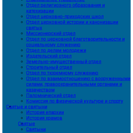
Отдел религиозного образования и
катехизации
Отдел церковно-приходских школ
Отдел церковной истории и канонизации
святых
Миссионерский отдел
Отдел по церковной благотворительности и
социальному служению
Отдел по делам молодежи
Издательский отдел
Земельно-имущественный отдел
Строительный отдел
Отдел по тюремному служению
Отдел по взаимоотношению с вооруженными
силами, правоохранительными органами и
казачеством
Паломнический отдел
Комиссия по физической культуре и спорту
Святые и святыни
История епархии
История храмов
Святые
Святыни