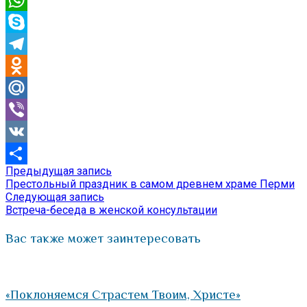
WhatsApp
Skype
Telegram
Odnoklassniki
Mail.Ru
Viber
VK
Предыдущая
Предыдущая запись
Навигация
Отправить
запись:
Престольный праздник в самом древнем храме Перми
по
Следующая
Следующая запись
запись:
Встреча-беседа в женской консультации
записям
Вас также может заинтересовать
«Поклоняемся Страстем Твоим, Христе»