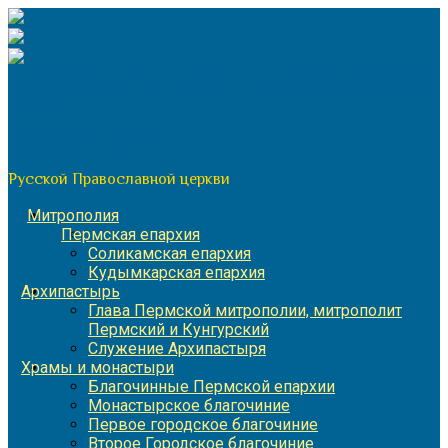
Перейти
к
содержимому
По благословению митрополита Пермского и Кунгурского
Игнатия
Пермская митрополия
Русской Православной церкви
Митрополия
Пермская епархия
Соликамская епархия
Кудымкарская епархия
Архипастырь
Глава Пермской митрополии, митрополит
Пермский и Кунгурский
Служение Архипастыря
Храмы и монастыри
Благочинные Пермской епархии
Монастырское благочиние
Первое городское благочиние
Второе Городское благочиние