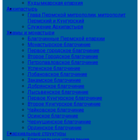
Кудымкарская епархия
Архипастырь
Глава Пермской митрополии, митрополит
Пермский и Кунгурский
Служение Архипастыря
Храмы и монастыри
Благочинные Пермской епархии
Монастырское благочиние
Первое городское благочиние
Второе Городское благочиние
Петропавловское благочиние
Успенское благочиние
Лобановское благочиние
Закамское благочиние
Добрянское благочиние
Лысьвенское благочиние
Первое Кунгурское благочиние
Второе Кунгурское благочиние
Чайковское благочиние
Осинское благочиние
Чернушинское благочиние
Ординское благочиние
Епархиальные структуры
Епархиальное управление