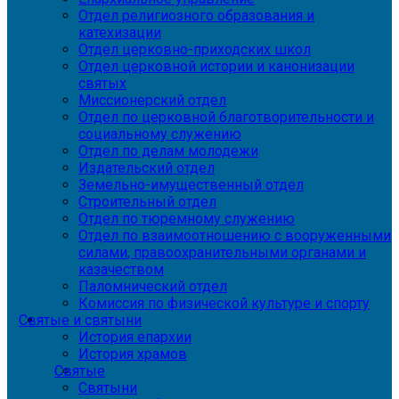
Отдел религиозного образования и
катехизации
Отдел церковно-приходских школ
Отдел церковной истории и канонизации
святых
Миссионерский отдел
Отдел по церковной благотворительности и
социальному служению
Отдел по делам молодежи
Издательский отдел
Земельно-имущественный отдел
Строительный отдел
Отдел по тюремному служению
Отдел по взаимоотношению с вооруженными
силами, правоохранительными органами и
казачеством
Паломнический отдел
Комиссия по физической культуре и спорту
Святые и святыни
История епархии
История храмов
Святые
Святыни