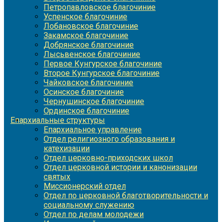
Петропавловское благочиние
Успенское благочиние
Лобановское благочиние
Закамское благочиние
Добрянское благочиние
Лысьвенское благочиние
Первое Кунгурское благочиние
Второе Кунгурское благочиние
Чайковское благочиние
Осинское благочиние
Чернушинское благочиние
Ординское благочиние
Епархиальные структуры
Епархиальное управление
Отдел религиозного образования и
катехизации
Отдел церковно-приходских школ
Отдел церковной истории и канонизации
святых
Миссионерский отдел
Отдел по церковной благотворительности и
социальному служению
Отдел по делам молодежи