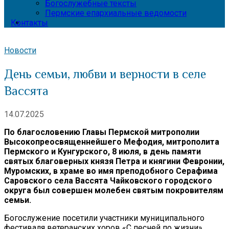
Богослужебные тексты
Пермские епархиальные ведомости
Контакты
Новости
День семьи, любви и верности в селе
Вассята
14.07.2025
По благословению Главы Пермской митрополии
Высокопреосвященнейшего Мефодия, митрополита
Пермского и Кунгурского, 8 июля, в день памяти
святых благоверных князя Петра и княгини Февронии,
Муромских, в храме во имя преподобного Серафима
Саровского села Вассята Чайковского городского
округа был совершен молебен святым покровителям
семьи.
Богослужение посетили участники муниципального
фестиваля ветеранских хоров «С песней по жизни»,