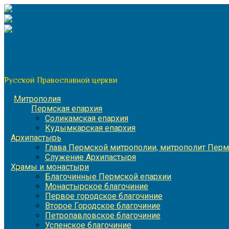
Перейти
к
содержимому
По благословению митрополита Пермского и Кунгурского 
Пермская митрополия
Русской Православной церкви
Митрополия
Пермская епархия
Соликамская епархия
Кудымкарская епархия
Архипастырь
Глава Пермской митрополии, митрополит Перм
Служение Архипастыря
Храмы и монастыри
Благочинные Пермской епархии
Монастырское благочиние
Первое городское благочиние
Второе Городское благочиние
Петропавловское благочиние
Успенское благочиние