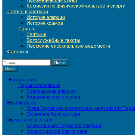
Паломнический отдел
Комиссия по физической культуре и спорту
Святые и святыни
История епархии
История храмов
Святые
Святыни
Богослужебные тексты
Пермские епархиальные ведомости
Контакты
Найти:
Меню
Митрополия
Пермская епархия
Соликамская епархия
Кудымкарская епархия
Архипастырь
Глава Пермской митрополии, митрополит Перм
Служение Архипастыря
Храмы и монастыри
Благочинные Пермской епархии
Монастырское благочиние