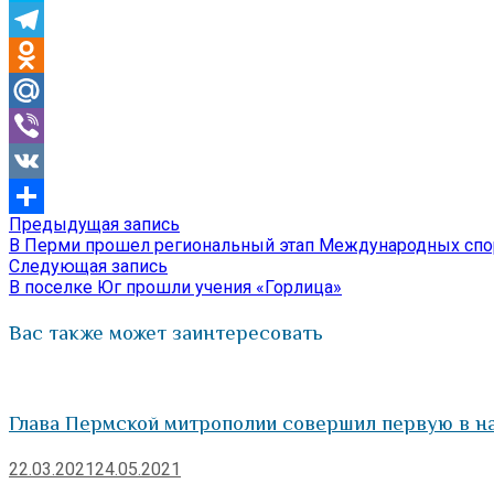
Skype
Telegram
Odnoklassniki
Mail.Ru
Viber
VK
Предыдущая
Предыдущая запись
Навигация
Отправить
запись:
В Перми прошел региональный этап Международных спор
по
Следующая
Следующая запись
запись:
В поселке Юг прошли учения «Горлица»
записям
Вас также может заинтересовать
Глава Пермской митрополии совершил первую в 
22.03.2021
24.05.2021