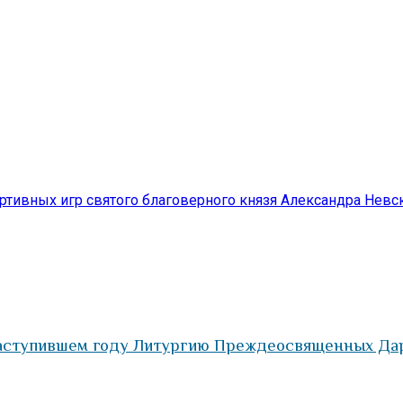
тивных игр святого благоверного князя Александра Невс
наступившем году Литургию Преждеосвященных Да