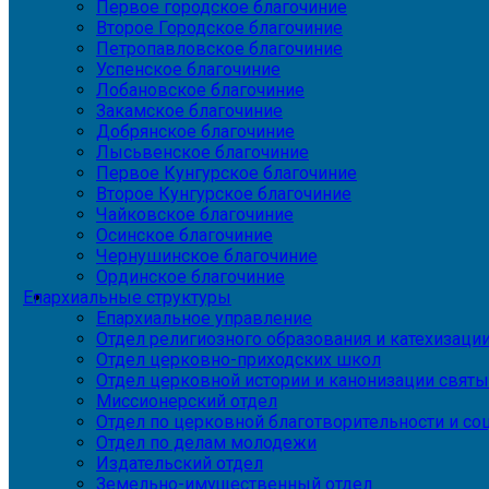
Первое городское благочиние
Второе Городское благочиние
Петропавловское благочиние
Успенское благочиние
Лобановское благочиние
Закамское благочиние
Добрянское благочиние
Лысьвенское благочиние
Первое Кунгурское благочиние
Второе Кунгурское благочиние
Чайковское благочиние
Осинское благочиние
Чернушинское благочиние
Ординское благочиние
Епархиальные структуры
Епархиальное управление
Отдел религиозного образования и катехизаци
Отдел церковно-приходских школ
Отдел церковной истории и канонизации святы
Миссионерский отдел
Отдел по церковной благотворительности и с
Отдел по делам молодежи
Издательский отдел
Земельно-имущественный отдел