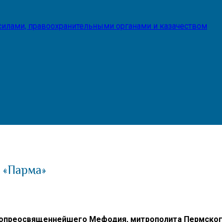
илами, правоохранительными органами и казачеством
 «Парма»
опреосвященнейшего Мефодия, митрополита Пермского 