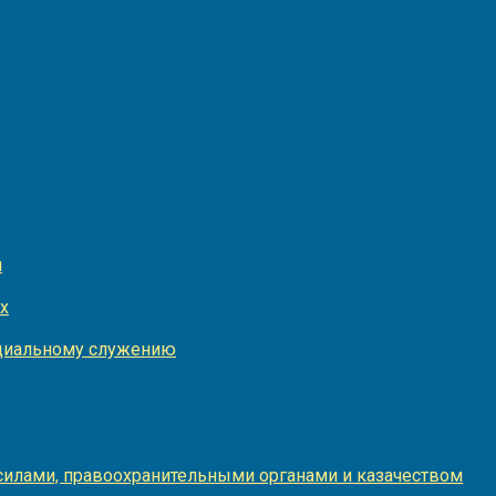
и
х
оциальному служению
илами, правоохранительными органами и казачеством