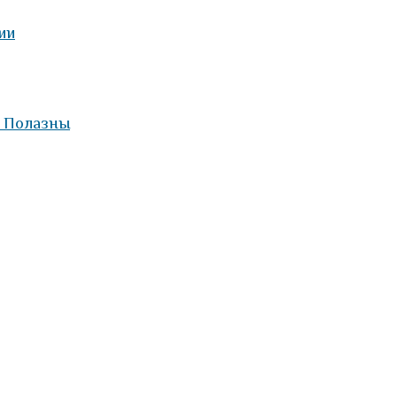
ии
а Полазны