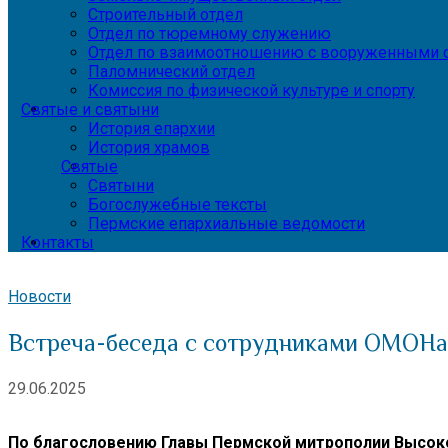
Строительный отдел
Отдел по тюремному служению
Отдел по взаимоотношению с вооруженными с
Паломнический отдел
Комиссия по физической культуре и спорту
Святые и святыни
История епархии
История храмов
Святые
Святыни
Богослужебные тексты
Пермские епархиальные ведомости
Контакты
Новости
Встреча-беседа с сотрудниками ОМОНа
29.06.2025
По благословению Главы Пермской митрополии Высок