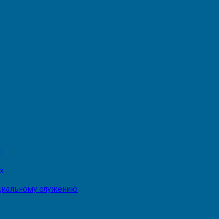
и
х
оциальному служению