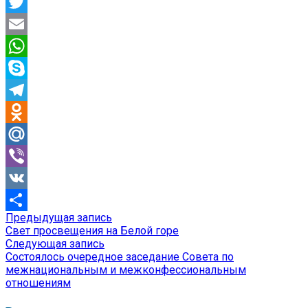
Facebook
Twitter
Email
WhatsApp
Skype
Telegram
Odnoklassniki
Mail.Ru
Viber
VK
Предыдущая
Предыдущая запись
Навигация
Отправить
запись:
Свет просвещения на Белой горе
по
Следующая
Следующая запись
запись:
Состоялось очередное заседание Совета по
записям
межнациональным и межконфессиональным
отношениям