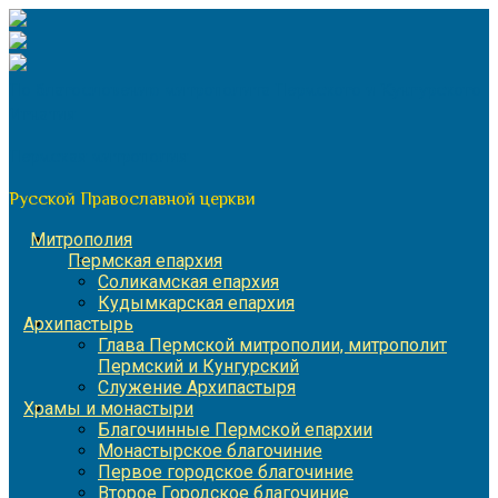
Перейти
к
содержимому
По благословению митрополита Пермского и Кунгурского
Игнатия
Пермская митрополия
Русской Православной церкви
Митрополия
Пермская епархия
Соликамская епархия
Кудымкарская епархия
Архипастырь
Глава Пермской митрополии, митрополит
Пермский и Кунгурский
Служение Архипастыря
Храмы и монастыри
Благочинные Пермской епархии
Монастырское благочиние
Первое городское благочиние
Второе Городское благочиние