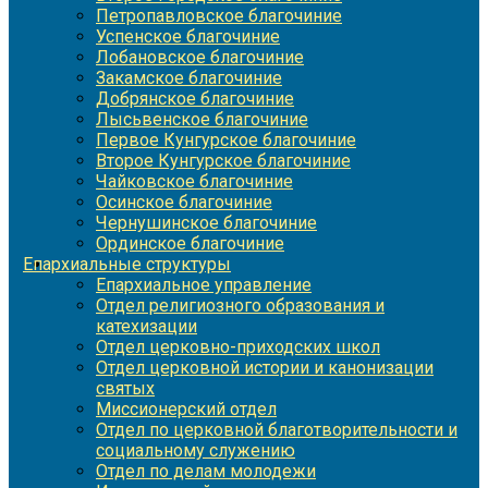
Петропавловское благочиние
Успенское благочиние
Лобановское благочиние
Закамское благочиние
Добрянское благочиние
Лысьвенское благочиние
Первое Кунгурское благочиние
Второе Кунгурское благочиние
Чайковское благочиние
Осинское благочиние
Чернушинское благочиние
Ординское благочиние
Епархиальные структуры
Епархиальное управление
Отдел религиозного образования и
катехизации
Отдел церковно-приходских школ
Отдел церковной истории и канонизации
святых
Миссионерский отдел
Отдел по церковной благотворительности и
социальному служению
Отдел по делам молодежи