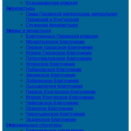
Кудымкарская епархия
Архипастырь
Глава Пермской митрополии, митрополит
Пермский и Кунгурский
Служение Архипастыря
Храмы и монастыри
Благочинные Пермской епархии
Монастырское благочиние
Первое городское благочиние
Второе Городское благочиние
Петропавловское благочиние
Успенское благочиние
Лобановское благочиние
Закамское благочиние
Добрянское благочиние
Лысьвенское благочиние
Первое Кунгурское благочиние
Второе Кунгурское благочиние
Чайковское благочиние
Осинское благочиние
Чернушинское благочиние
Ординское благочиние
Епархиальные структуры
Епархиальное управление