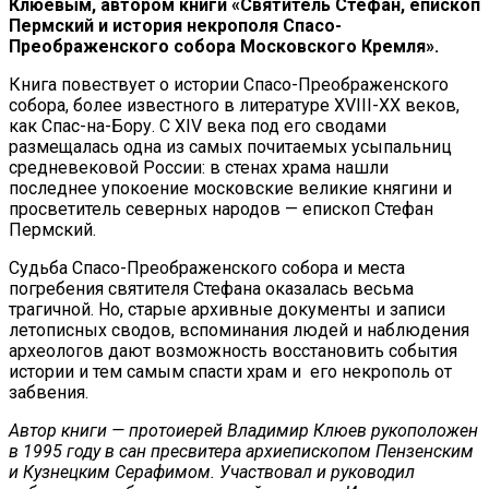
Клюевым, автором книги «Святитель Стефан, епископ
Пермский и история некрополя Спасо-
Преображенского собора Московского Кремля».
Книга повествует о истории Спасо-Преображенского
собора, более известного в литературе XVIII-XX веков,
как Спас-на-Бору. С XIV века под его сводами
размещалась одна из самых почитаемых усыпальниц
средневековой России: в стенах храма нашли
последнее упокоение московские великие княгини и
просветитель северных народов — епископ Стефан
Пермский.
Судьба Спасо-Преображенского собора и места
погребения святителя Стефана оказалась весьма
трагичной. Но, старые архивные документы и записи
летописных сводов, вспоминания людей и наблюдения
археологов дают возможность восстановить события
истории и тем самым спасти храм и его некрополь от
забвения.
Автор книги — протоиерей Владимир Клюев рукоположен
в 1995 году в сан пресвитера архиепископом Пензенским
и Кузнецким Серафимом. Участвовал и руководил