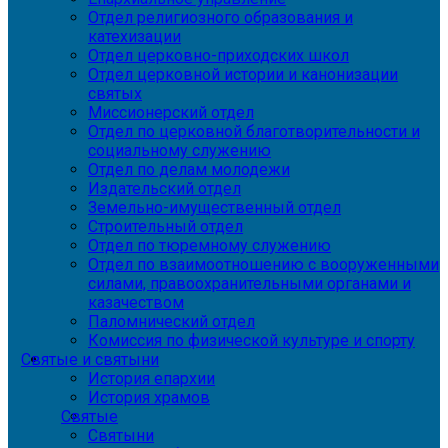
Отдел религиозного образования и
катехизации
Отдел церковно-приходских школ
Отдел церковной истории и канонизации
святых
Миссионерский отдел
Отдел по церковной благотворительности и
социальному служению
Отдел по делам молодежи
Издательский отдел
Земельно-имущественный отдел
Строительный отдел
Отдел по тюремному служению
Отдел по взаимоотношению с вооруженными
силами, правоохранительными органами и
казачеством
Паломнический отдел
Комиссия по физической культуре и спорту
Святые и святыни
История епархии
История храмов
Святые
Святыни