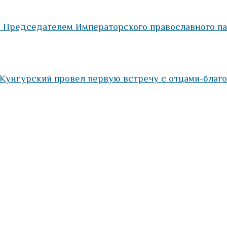
с Председателем Императорского православного п
Кунгурский провел первую встречу с отцами-благ