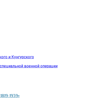
ого и Кунгурского
 специальной военной операции
819-1939»