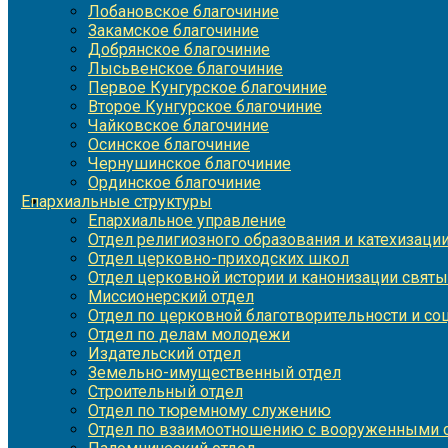
Лобановское благочиние
Закамское благочиние
Добрянское благочиние
Лысьвенское благочиние
Первое Кунгурское благочиние
Второе Кунгурское благочиние
Чайковское благочиние
Осинское благочиние
Чернушинское благочиние
Ординское благочиние
Епархиальные структуры
Епархиальное управление
Отдел религиозного образования и катехизаци
Отдел церковно-приходских школ
Отдел церковной истории и канонизации святы
Миссионерский отдел
Отдел по церковной благотворительности и с
Отдел по делам молодежи
Издательский отдел
Земельно-имущественный отдел
Строительный отдел
Отдел по тюремному служению
Отдел по взаимоотношению с вооруженными с