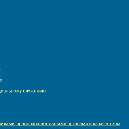
и
х
оциальному служению
илами, правоохранительными органами и казачеством