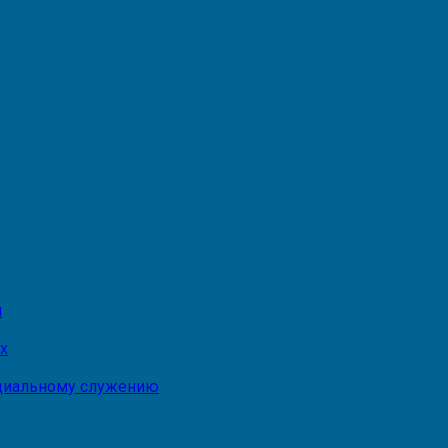
и
х
оциальному служению