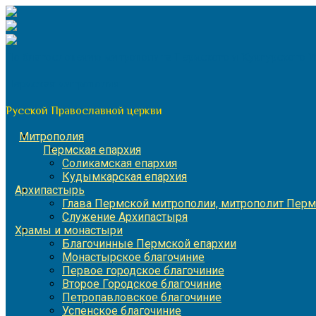
Перейти
к
содержимому
По благословению митрополита Пермского и Кунгурского 
Пермская митрополия
Русской Православной церкви
Митрополия
Пермская епархия
Соликамская епархия
Кудымкарская епархия
Архипастырь
Глава Пермской митрополии, митрополит Перм
Служение Архипастыря
Храмы и монастыри
Благочинные Пермской епархии
Монастырское благочиние
Первое городское благочиние
Второе Городское благочиние
Петропавловское благочиние
Успенское благочиние