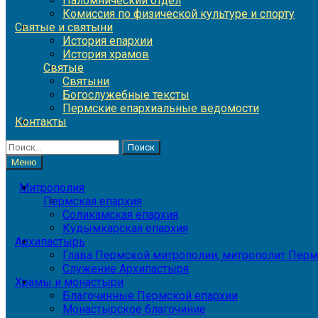
Паломнический отдел
Комиссия по физической культуре и спорту
Святые и святыни
История епархии
История храмов
Святые
Святыни
Богослужебные тексты
Пермские епархиальные ведомости
Контакты
Найти:
Меню
Митрополия
Пермская епархия
Соликамская епархия
Кудымкарская епархия
Архипастырь
Глава Пермской митрополии, митрополит Перм
Служение Архипастыря
Храмы и монастыри
Благочинные Пермской епархии
Монастырское благочиние