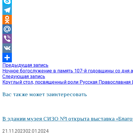
WhatsApp
Skype
Telegram
Odnoklassniki
Mail.Ru
Viber
VK
Предыдущая
Предыдущая запись
Навигация
Отправить
запись:
Ночное богослужение в память 107-й годовщины со дня 
по
Следующая
Следующая запись
запись:
Круглый стол, посвященный роли Русская Православная 
записям
Вас также может заинтересовать
В здании музея СИЗО №1 открыта выставка «Благот
21.11.2023
02.01.2024