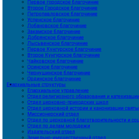
Первое городское благочиние
Второе Городское благочиние
Петропавловское благочиние
Успенское благочиние
Лобановское благочиние
Закамское благочиние
Добрянское благочиние
Лысьвенское благочиние
Первое Кунгурское благочиние
Второе Кунгурское благочиние
Чайковское благочиние
Осинское благочиние
Чернушинское благочиние
Ординское благочиние
Епархиальные структуры
Епархиальное управление
Отдел религиозного образования и катехизаци
Отдел церковно-приходских школ
Отдел церковной истории и канонизации святы
Миссионерский отдел
Отдел по церковной благотворительности и с
Отдел по делам молодежи
Издательский отдел
Земельно-имущественный отдел