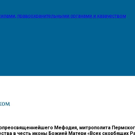
илами, правоохранительными органами и казачеством
ком
преосвященнейшего Мефодия, митрополита Пермского и
ества в честь иконы Божией Матери «Всех скорбящих Р