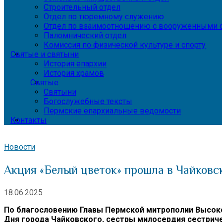
Строительный отдел
Отдел по тюремному служению
Отдел по взаимоотношению с вооруженными с
Паломнический отдел
Комиссия по физической культуре и спорту
Святые и святыни
История епархии
История храмов
Святые
Святыни
Богослужебные тексты
Пермские епархиальные ведомости
Контакты
Новости
Акция «Белый цветок» прошла в Чайковс
18.06.2025
По благословению Главы Пермской митрополии Высоко
Дня города Чайковского, сестры милосердия сестрич