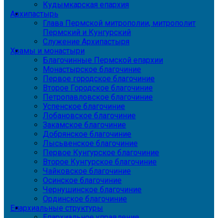
Кудымкарская епархия
Архипастырь
Глава Пермской митрополии, митрополит
Пермский и Кунгурский
Служение Архипастыря
Храмы и монастыри
Благочинные Пермской епархии
Монастырское благочиние
Первое городское благочиние
Второе Городское благочиние
Петропавловское благочиние
Успенское благочиние
Лобановское благочиние
Закамское благочиние
Добрянское благочиние
Лысьвенское благочиние
Первое Кунгурское благочиние
Второе Кунгурское благочиние
Чайковское благочиние
Осинское благочиние
Чернушинское благочиние
Ординское благочиние
Епархиальные структуры
Епархиальное управление