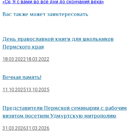
записям
запись:
«Се, Я с вами во все дни до скончания века»
Вас также может заинтересовать
День православной книги для школьников
Пермского края
18.03.2022
18.03.2022
Вечная память!
11.10.2025
13.10.2025
Представители Пермской семинарии с рабочим
визитом посетили Удмуртскую митрополию
31.03.2026
31.03.2026