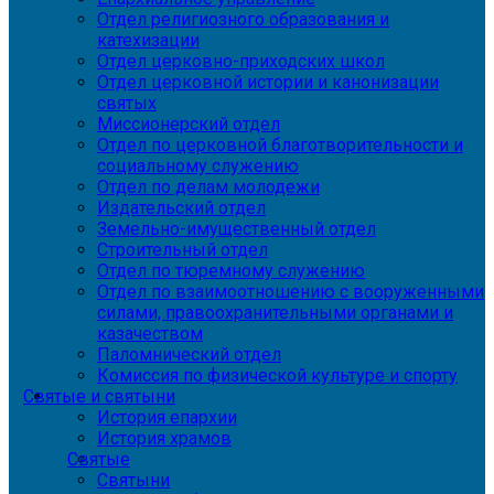
Отдел религиозного образования и
катехизации
Отдел церковно-приходских школ
Отдел церковной истории и канонизации
святых
Миссионерский отдел
Отдел по церковной благотворительности и
социальному служению
Отдел по делам молодежи
Издательский отдел
Земельно-имущественный отдел
Строительный отдел
Отдел по тюремному служению
Отдел по взаимоотношению с вооруженными
силами, правоохранительными органами и
казачеством
Паломнический отдел
Комиссия по физической культуре и спорту
Святые и святыни
История епархии
История храмов
Святые
Святыни