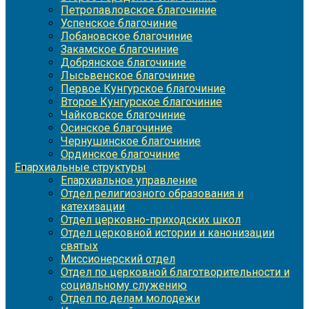
Петропавловское благочиние
Успенское благочиние
Лобановское благочиние
Закамское благочиние
Добрянское благочиние
Лысьвенское благочиние
Первое Кунгурское благочиние
Второе Кунгурское благочиние
Чайковское благочиние
Осинское благочиние
Чернушинское благочиние
Ординское благочиние
Епархиальные структуры
Епархиальное управление
Отдел религиозного образования и
катехизации
Отдел церковно-приходских школ
Отдел церковной истории и канонизации
святых
Миссионерский отдел
Отдел по церковной благотворительности и
социальному служению
Отдел по делам молодежи