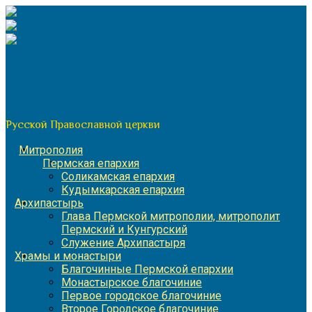
Перейти
к
содержимому
По благословению митрополита Пермского и Кунгурского
Игнатия
Пермская митрополия
Русской Православной церкви
Митрополия
Пермская епархия
Соликамская епархия
Кудымкарская епархия
Архипастырь
Глава Пермской митрополии, митрополит
Пермский и Кунгурский
Служение Архипастыря
Храмы и монастыри
Благочинные Пермской епархии
Монастырское благочиние
Первое городское благочиние
Второе Городское благочиние