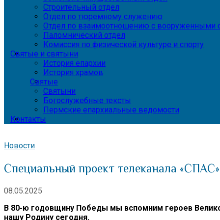
Строительный отдел
Отдел по тюремному служению
Отдел по взаимоотношению с вооруженными с
Паломнический отдел
Комиссия по физической культуре и спорту
Святые и святыни
История епархии
История храмов
Святые
Святыни
Богослужебные тексты
Пермские епархиальные ведомости
Контакты
Новости
Специальный проект телеканала «СПАС»
08.05.2025
В 80-ю годовщину Победы мы вспомним героев Великой
нашу Родину сегодня.