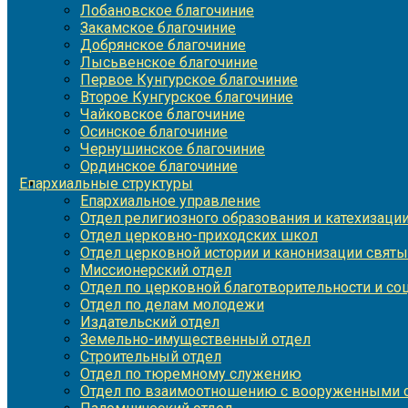
Лобановское благочиние
Закамское благочиние
Добрянское благочиние
Лысьвенское благочиние
Первое Кунгурское благочиние
Второе Кунгурское благочиние
Чайковское благочиние
Осинское благочиние
Чернушинское благочиние
Ординское благочиние
Епархиальные структуры
Епархиальное управление
Отдел религиозного образования и катехизаци
Отдел церковно-приходских школ
Отдел церковной истории и канонизации святы
Миссионерский отдел
Отдел по церковной благотворительности и с
Отдел по делам молодежи
Издательский отдел
Земельно-имущественный отдел
Строительный отдел
Отдел по тюремному служению
Отдел по взаимоотношению с вооруженными с