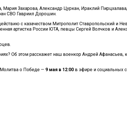
, Мария Захарова, Александр Цуркан, Ираклий Пирцхалава
еран СВО Гавриил Дорошин.
действию с казачеством Митрополит Ставропольский и Нев
нная артистка России ЮТА, певцы Сергей Волчков и Алекс
рцев.
иях? Об этом расскажет наш военкор Андрей Афанасьев, 
 Молитва о Победе —
9 мая в 12:00
в эфире и социальных с