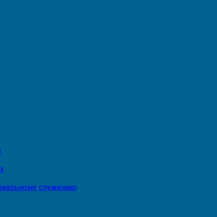
и
х
оциальному служению