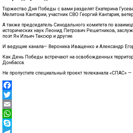
Торжество Дня Победы с вами разделят Екатерина Гусева
Мелитона Кантарии, участник СВО Георгий Кантария, вет
А также председатель Синодального комитета по взаимо
исторических наук Леонид Петрович Решетников, заслуже
поэт Ян Ильич Таксюр и другие.
И ведущие канала— Вероника Иващенко и Александр Его
Как День Победы встречают на освобожденных территор
Донбасса.
Не пропустите специальный проект телеканала «СПАС» —
Facebook
Twitter
Email
WhatsApp
Skype