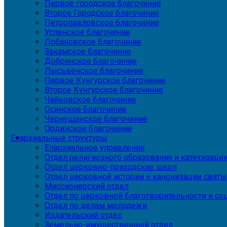
Первое городское благочиние
Второе Городское благочиние
Петропавловское благочиние
Успенское благочиние
Лобановское благочиние
Закамское благочиние
Добрянское благочиние
Лысьвенское благочиние
Первое Кунгурское благочиние
Второе Кунгурское благочиние
Чайковское благочиние
Осинское благочиние
Чернушинское благочиние
Ординское благочиние
Епархиальные структуры
Епархиальное управление
Отдел религиозного образования и катехизаци
Отдел церковно-приходских школ
Отдел церковной истории и канонизации святы
Миссионерский отдел
Отдел по церковной благотворительности и с
Отдел по делам молодежи
Издательский отдел
Земельно-имущественный отдел