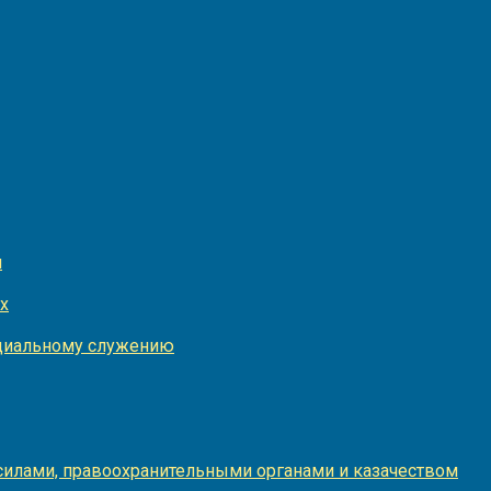
и
х
оциальному служению
илами, правоохранительными органами и казачеством