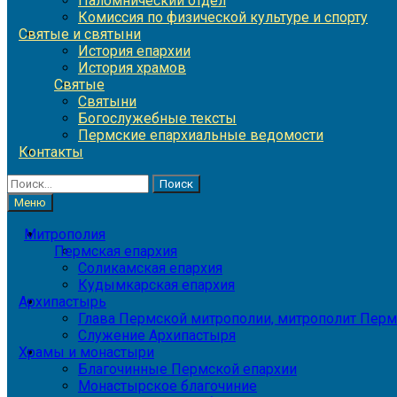
Паломнический отдел
Комиссия по физической культуре и спорту
Святые и святыни
История епархии
История храмов
Святые
Святыни
Богослужебные тексты
Пермские епархиальные ведомости
Контакты
Найти:
Меню
Митрополия
Пермская епархия
Соликамская епархия
Кудымкарская епархия
Архипастырь
Глава Пермской митрополии, митрополит Перм
Служение Архипастыря
Храмы и монастыри
Благочинные Пермской епархии
Монастырское благочиние