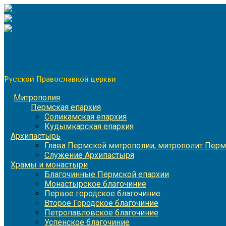
Перейти
к
содержимому
По благословению митрополита Пермского и Кунгурского 
Пермская митрополия
Русской Православной церкви
Митрополия
Пермская епархия
Соликамская епархия
Кудымкарская епархия
Архипастырь
Глава Пермской митрополии, митрополит Перм
Служение Архипастыря
Храмы и монастыри
Благочинные Пермской епархии
Монастырское благочиние
Первое городское благочиние
Второе Городское благочиние
Петропавловское благочиние
Успенское благочиние