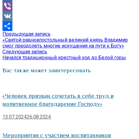
Mail.Ru
Viber
VK
Предыдущая
Предыдущая запись
Навигация
Отправить
запись:
«Святой равноапостольный великий князь Владимир
по
смог преодолеть многие искушения на пути к Богу»
Следующая
Следующая запись
записям
запись:
Начался традиционный крестный ход до Белой горы
Вас также может заинтересовать
«Человек призван сочетать в себе труд и
молитвенное благодарение Господу»
13.07.2024
26.08.2024
Мероприятия с участием воспитанников