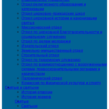
Отдел религиозного образования и
катехизации
Отдел церковно-приходских школ
Отдел церковной истории и канонизации
святых
Миссионерский отдел
Отдел по церковной благотворительности и
социальному служению
Отдел по делам молодежи
Издательский отдел
Земельно-имущественный отдел
Строительный отдел
Отдел по тюремному служению
Отдел по взаимоотношению с вооруженными
силами, правоохранительными органами и
казачеством
Паломнический отдел
Комиссия по физической культуре и спорту
Святые и святыни
История епархии
История храмов
Святые
Святыни