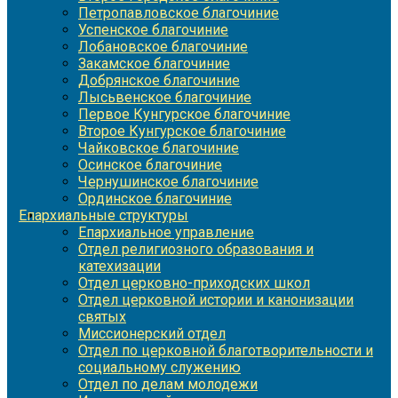
Петропавловское благочиние
Успенское благочиние
Лобановское благочиние
Закамское благочиние
Добрянское благочиние
Лысьвенское благочиние
Первое Кунгурское благочиние
Второе Кунгурское благочиние
Чайковское благочиние
Осинское благочиние
Чернушинское благочиние
Ординское благочиние
Епархиальные структуры
Епархиальное управление
Отдел религиозного образования и
катехизации
Отдел церковно-приходских школ
Отдел церковной истории и канонизации
святых
Миссионерский отдел
Отдел по церковной благотворительности и
социальному служению
Отдел по делам молодежи