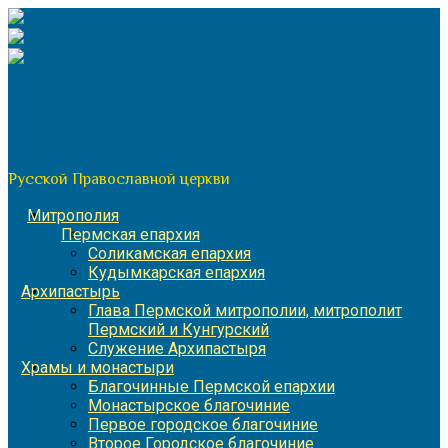
Перейти
к
содержимому
По благословению митрополита Пермского и Кунгурского
Игнатия
Пермская митрополия
Русской Православной церкви
Митрополия
Пермская епархия
Соликамская епархия
Кудымкарская епархия
Архипастырь
Глава Пермской митрополии, митрополит
Пермский и Кунгурский
Служение Архипастыря
Храмы и монастыри
Благочинные Пермской епархии
Монастырское благочиние
Первое городское благочиние
Второе Городское благочиние