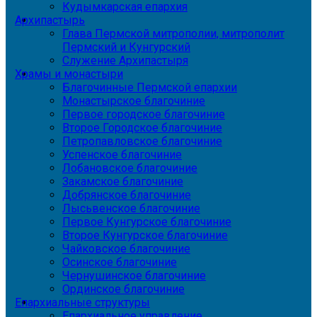
Кудымкарская епархия
Архипастырь
Глава Пермской митрополии, митрополит
Пермский и Кунгурский
Служение Архипастыря
Храмы и монастыри
Благочинные Пермской епархии
Монастырское благочиние
Первое городское благочиние
Второе Городское благочиние
Петропавловское благочиние
Успенское благочиние
Лобановское благочиние
Закамское благочиние
Добрянское благочиние
Лысьвенское благочиние
Первое Кунгурское благочиние
Второе Кунгурское благочиние
Чайковское благочиние
Осинское благочиние
Чернушинское благочиние
Ординское благочиние
Епархиальные структуры
Епархиальное управление