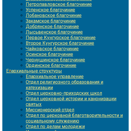
Петропавловское благочиние
Успенское благочиние
Лобановское благочиние
Закамское благочиние
Добрянское благочиние
Лысьвенское благочиние
Первое Кунгурское благочиние
Второе Кунгурское благочиние
Чайковское благочиние
Осинское благочиние
Чернушинское благочиние
Ординское благочиние
Епархиальные структуры
Епархиальное управление
Отдел религиозного образования и
катехизации
Отдел церковно-приходских школ
Отдел церковной истории и канонизации
святых
Миссионерский отдел
Отдел по церковной благотворительности и
социальному служению
Отдел по делам молодежи