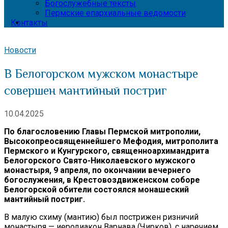
Богослужебные тексты
Пермские епархиальные ведомости
Контакты
Новости
В Белогорском мужском монастыре
совершен мантийный постриг
10.04.2025
По благословению Главы Пермской митрополии,
Высокопреосвященнейшего Мефодия, митрополита
Пермского и Кунгурского, священноархимандрита
Белогорского Свято-Николаевского мужского
монастыря, 9 апреля, по окончании вечернего
богослужения, в Крестовоздвиженском соборе
Белогорской обители состоялся монашеский
мантийный постриг.
В малую схиму (мантию) был пострижен ризничий
монастыря — иеродиакон Варнава (Чирков), с наречием