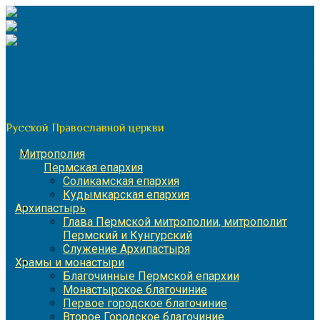
Перейти
к
содержимому
По благословению митрополита Пермского и Кунгурского
Игнатия
Пермская митрополия
Русской Православной церкви
Митрополия
Пермская епархия
Соликамская епархия
Кудымкарская епархия
Архипастырь
Глава Пермской митрополии, митрополит
Пермский и Кунгурский
Служение Архипастыря
Храмы и монастыри
Благочинные Пермской епархии
Монастырское благочиние
Первое городское благочиние
Второе Городское благочиние