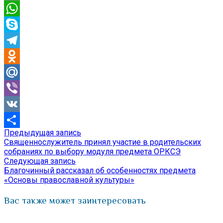
Email
WhatsApp
Skype
Telegram
Odnoklassniki
Mail.Ru
Viber
VK
Предыдущая
Предыдущая запись
Навигация
Отправить
запись:
Священнослужитель принял участие в родительских
по
собраниях по выбору модуля предмета ОРКСЭ
Следующая
Следующая запись
записям
запись:
Благочинный рассказал об особенностях предмета
«Основы православной культуры»
Вас также может заинтересовать