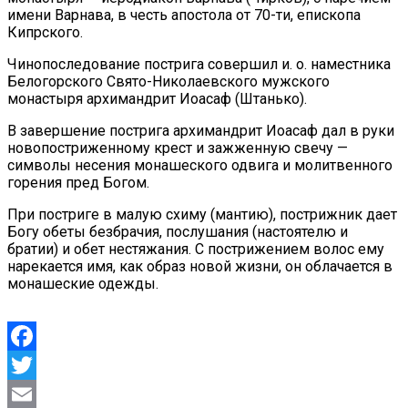
имени Варнава, в честь апостола от 70-ти, епископа
Кипрского.
Чинопоследование пострига совершил и. о. наместника
Белогорского Свято-Николаевского мужского
монастыря архимандрит Иоасаф (Штанько).
В завершение пострига архимандрит Иоасаф дал в руки
новопостриженному крест и зажженную свечу —
символы несения монашеского одвига и молитвенного
горения пред Богом.
При постриге в малую схиму (мантию), пострижник дает
Богу обеты безбрачия, послушания (настоятелю и
братии) и обет нестяжания. С пострижением волос ему
нарекается имя, как образ новой жизни, он облачается в
монашеские одежды.
Facebook
Twitter