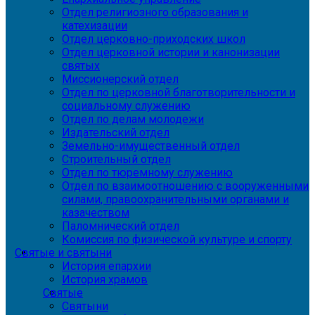
Отдел религиозного образования и
катехизации
Отдел церковно-приходских школ
Отдел церковной истории и канонизации
святых
Миссионерский отдел
Отдел по церковной благотворительности и
социальному служению
Отдел по делам молодежи
Издательский отдел
Земельно-имущественный отдел
Строительный отдел
Отдел по тюремному служению
Отдел по взаимоотношению с вооруженными
силами, правоохранительными органами и
казачеством
Паломнический отдел
Комиссия по физической культуре и спорту
Святые и святыни
История епархии
История храмов
Святые
Святыни