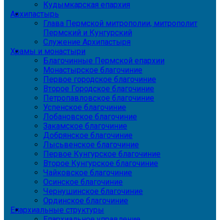
Кудымкарская епархия
Архипастырь
Глава Пермской митрополии, митрополит
Пермский и Кунгурский
Служение Архипастыря
Храмы и монастыри
Благочинные Пермской епархии
Монастырское благочиние
Первое городское благочиние
Второе Городское благочиние
Петропавловское благочиние
Успенское благочиние
Лобановское благочиние
Закамское благочиние
Добрянское благочиние
Лысьвенское благочиние
Первое Кунгурское благочиние
Второе Кунгурское благочиние
Чайковское благочиние
Осинское благочиние
Чернушинское благочиние
Ординское благочиние
Епархиальные структуры
Епархиальное управление