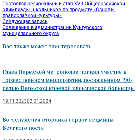
запись:
Состоялся региональный этап XVII Общероссийской
по
олимпиады школьников по предмету «Основы
православной культуры»
записям
Следующая
Следующая запись
запись:
Совещание в администрации Кунгурского
муниципального округа
Вас также может заинтересовать
Глава Пермской митрополии принял участие в
торжественном мероприятии, посвященном 190-
летию Пермской краевой клинической больницы
19.11.2023
02.01.2024
Богослужения вторника первой седмицы
Великого поста