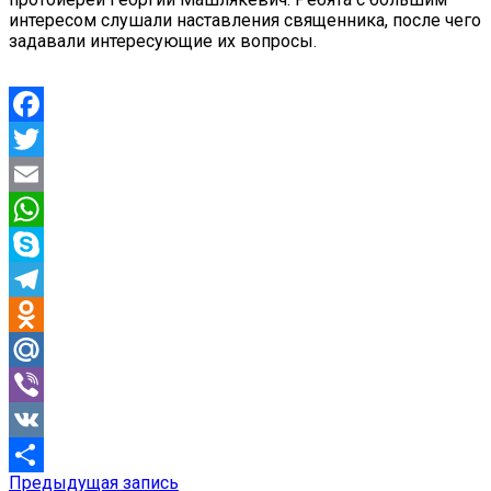
интересом слушали наставления священника, после чего
задавали интересующие их вопросы.
Facebook
Twitter
Email
WhatsApp
Skype
Telegram
Odnoklassniki
Mail.Ru
Viber
VK
Предыдущая
Предыдущая запись
Навигация
Отправить