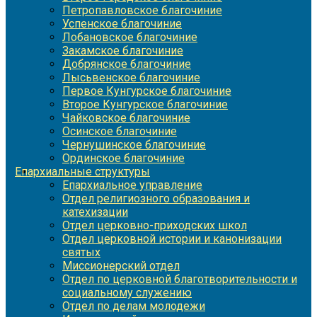
Петропавловское благочиние
Успенское благочиние
Лобановское благочиние
Закамское благочиние
Добрянское благочиние
Лысьвенское благочиние
Первое Кунгурское благочиние
Второе Кунгурское благочиние
Чайковское благочиние
Осинское благочиние
Чернушинское благочиние
Ординское благочиние
Епархиальные структуры
Епархиальное управление
Отдел религиозного образования и
катехизации
Отдел церковно-приходских школ
Отдел церковной истории и канонизации
святых
Миссионерский отдел
Отдел по церковной благотворительности и
социальному служению
Отдел по делам молодежи