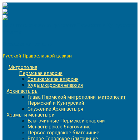
Перейти
к
содержимому
По благословению митрополита Пермского и Кунгурского
Игнатия
Пермская митрополия
Русской Православной церкви
Митрополия
Пермская епархия
Соликамская епархия
Кудымкарская епархия
Архипастырь
Глава Пермской митрополии, митрополит
Пермский и Кунгурский
Служение Архипастыря
Храмы и монастыри
Благочинные Пермской епархии
Монастырское благочиние
Первое городское благочиние
Второе Городское благочиние