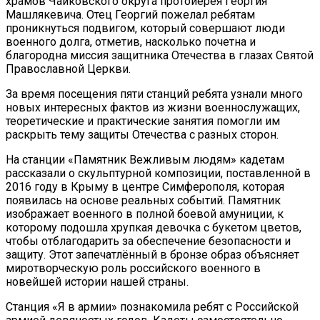
храмов Чайковского округа протоиерея Георгия
Машлякевича. Отец Георгий пожелал ребятам
проникнуться подвигом, который совершают люди
военного долга, отметив, насколько почетна и
благородна миссия защитника Отечества в глазах Святой
Православной Церкви.
За время посещения пяти станций ребята узнали много
новых интересных фактов из жизни военнослужащих,
теоретические и практические занятия помогли им
раскрыть тему защиты Отечества с разных сторон.
На станции «Памятник Вежливым людям» кадетам
рассказали о скульптурной композиции, поставленной в
2016 году в Крыму в центре Симферополя, которая
появилась на основе реальных событий. Памятник
изображает военного в полной боевой амуниции, к
которому подошла хрупкая девочка с букетом цветов,
чтобы отблагодарить за обеспечение безопасности и
защиту. Этот запечатлённый в бронзе образ объясняет
миротворческую роль российского военного в
новейшей истории нашей страны.
Станция «Я в армии» познакомила ребят с Российской