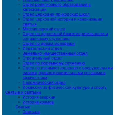
Отдел религиозного образования и
катехизации
Отдел церковно-приходских школ
Отдел церковной истории и канонизации
святых
Миссионерский отдел
Отдел по церковной благотворительности и
социальному служению
Отдел по делам молодежи
Издательский отдел
Земельно-имущественный отдел
Строительный отдел
Отдел по тюремному служению
Отдел по взаимоотношению с вооруженными
силами, правоохранительными органами и
казачеством
Паломнический отдел
Комиссия по физической культуре и спорту
Святые и святыни
История епархии
История храмов
Святые
Святыни