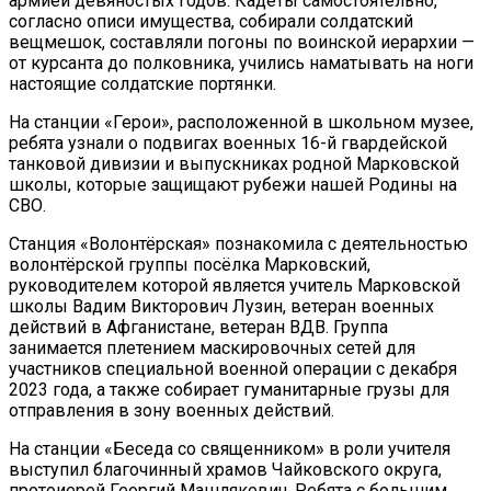
армией девяностых годов. Кадеты самостоятельно,
согласно описи имущества, собирали солдатский
вещмешок, составляли погоны по воинской иерархии —
от курсанта до полковника, учились наматывать на ноги
настоящие солдатские портянки.
На станции «Герои», расположенной в школьном музее,
ребята узнали о подвигах военных 16-й гвардейской
танковой дивизии и выпускниках родной Марковской
школы, которые защищают рубежи нашей Родины на
СВО.
Станция «Волонтёрская» познакомила с деятельностью
волонтёрской группы посёлка Марковский,
руководителем которой является учитель Марковской
школы Вадим Викторович Лузин, ветеран военных
действий в Афганистане, ветеран ВДВ. Группа
занимается плетением маскировочных сетей для
участников специальной военной операции с декабря
2023 года, а также собирает гуманитарные грузы для
отправления в зону военных действий.
На станции «Беседа со священником» в роли учителя
выступил благочинный храмов Чайковского округа,
протоиерей Георгий Машлякевич. Ребята с большим