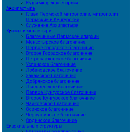
Кудымкарская епархия
Архипастырь
Глава Пермской митрополии, митрополит
Пермский и Кунгурский
Служение Архипастыря
Храмы и монастыри
Благочинные Пермской епархии
Монастырское благочиние
Первое городское благочиние
Второе Городское благочиние
Петропавловское благочиние
Успенское благочиние
Лобановское благочиние
Закамское благочиние
Добрянское благочиние
Лысьвенское благочиние
Первое Кунгурское благочиние
Второе Кунгурское благочиние
Чайковское благочиние
Осинское благочиние
Чернушинское благочиние
Ординское благочиние
Епархиальные структуры
Епархиальное управление