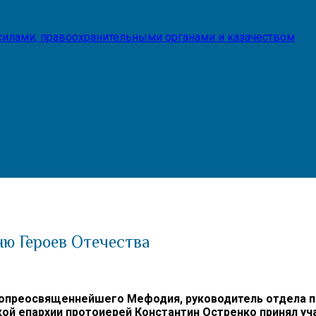
илами, правоохранительными органами и казачеством
ю Героев Отечества
опреосвященнейшего Мефодия, руководитель отдела 
ой епархии протоиерей Константин Остренко принял уч