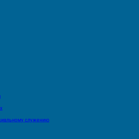
и
х
оциальному служению