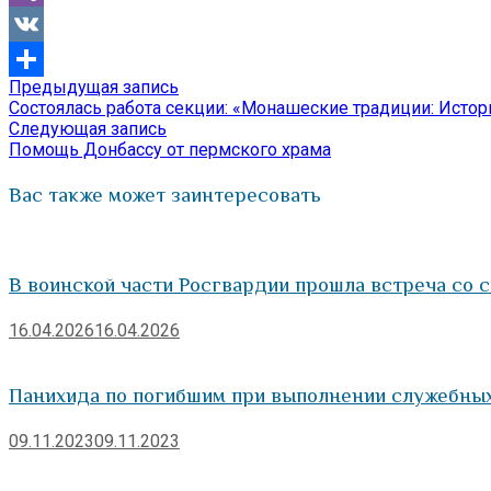
Viber
VK
Предыдущая
Предыдущая запись
Навигация
Отправить
запись:
Состоялась работа секции: «Монашеские традиции: Истор
по
Следующая
Следующая запись
запись:
Помощь Донбассу от пермского храма
записям
Вас также может заинтересовать
В воинской части Росгвардии прошла встреча со
16.04.2026
16.04.2026
Панихида по погибшим при выполнении служебных
09.11.2023
09.11.2023