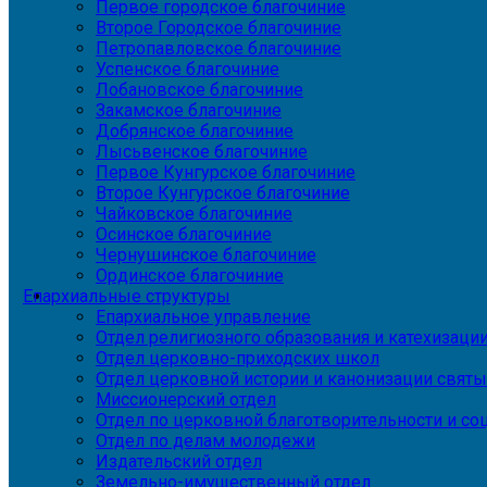
Первое городское благочиние
Второе Городское благочиние
Петропавловское благочиние
Успенское благочиние
Лобановское благочиние
Закамское благочиние
Добрянское благочиние
Лысьвенское благочиние
Первое Кунгурское благочиние
Второе Кунгурское благочиние
Чайковское благочиние
Осинское благочиние
Чернушинское благочиние
Ординское благочиние
Епархиальные структуры
Епархиальное управление
Отдел религиозного образования и катехизаци
Отдел церковно-приходских школ
Отдел церковной истории и канонизации святы
Миссионерский отдел
Отдел по церковной благотворительности и с
Отдел по делам молодежи
Издательский отдел
Земельно-имущественный отдел