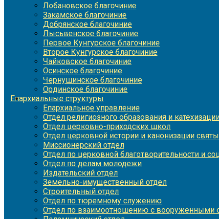
Лобановское благочиние
Закамское благочиние
Добрянское благочиние
Лысьвенское благочиние
Первое Кунгурское благочиние
Второе Кунгурское благочиние
Чайковское благочиние
Осинское благочиние
Чернушинское благочиние
Ординское благочиние
Епархиальные структуры
Епархиальное управление
Отдел религиозного образования и катехизаци
Отдел церковно-приходских школ
Отдел церковной истории и канонизации святы
Миссионерский отдел
Отдел по церковной благотворительности и с
Отдел по делам молодежи
Издательский отдел
Земельно-имущественный отдел
Строительный отдел
Отдел по тюремному служению
Отдел по взаимоотношению с вооруженными с