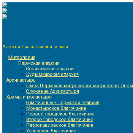
Перейти
к
содержимому
По благословению митрополита Пермского и Кунгурского 
Пермская митрополия
Русской Православной церкви
Митрополия
Пермская епархия
Соликамская епархия
Кудымкарская епархия
Архипастырь
Глава Пермской митрополии, митрополит Перм
Служение Архипастыря
Храмы и монастыри
Благочинные Пермской епархии
Монастырское благочиние
Первое городское благочиние
Второе Городское благочиние
Петропавловское благочиние
Успенское благочиние