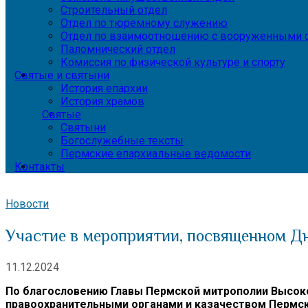
Строительный отдел
Отдел по тюремному служению
Отдел по взаимоотношению с вооруженными с
Паломнический отдел
Комиссия по физической культуре и спорту
Святые и святыни
История епархии
История храмов
Святые
Святыни
Богослужебные тексты
Пермские епархиальные ведомости
Контакты
Новости
Участие в мероприятии, посвященном Дн
11.12.2024
По благословению Главы Пермской митрополии Высок
правоохранительными органами и казачеством Пермск