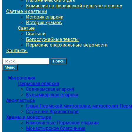
Паломнический отдел
Комиссия по физической культуре и спорту
Святые и святыни
История епархии
История храмов
Святые
Святыни
Богослужебные тексты
Пермские епархиальные ведомости
Контакты
Найти:
Меню
Митрополия
Пермская епархия
Соликамская епархия
Кудымкарская епархия
Архипастырь
Глава Пермской митрополии, митрополит Перм
Служение Архипастыря
Храмы и монастыри
Благочинные Пермской епархии
Монастырское благочиние