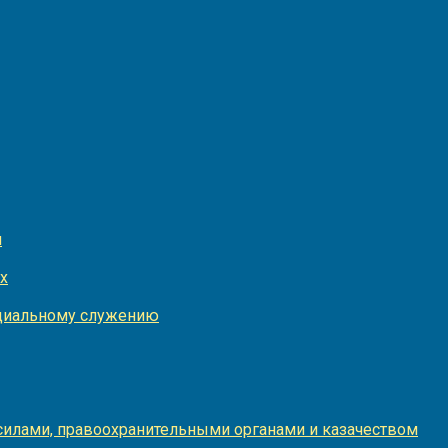
и
х
оциальному служению
илами, правоохранительными органами и казачеством