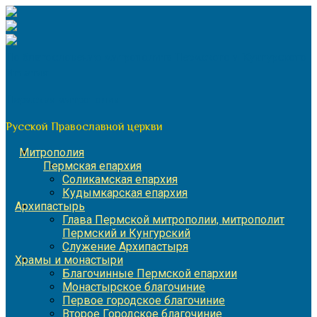
Перейти
к
содержимому
По благословению митрополита Пермского и Кунгурского
Игнатия
Пермская митрополия
Русской Православной церкви
Митрополия
Пермская епархия
Соликамская епархия
Кудымкарская епархия
Архипастырь
Глава Пермской митрополии, митрополит
Пермский и Кунгурский
Служение Архипастыря
Храмы и монастыри
Благочинные Пермской епархии
Монастырское благочиние
Первое городское благочиние
Второе Городское благочиние