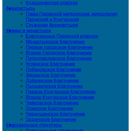
Кудымкарская епархия
Архипастырь
Глава Пермской митрополии, митрополит
Пермский и Кунгурский
Служение Архипастыря
Храмы и монастыри
Благочинные Пермской епархии
Монастырское благочиние
Первое городское благочиние
Второе Городское благочиние
Петропавловское благочиние
Успенское благочиние
Лобановское благочиние
Закамское благочиние
Добрянское благочиние
Лысьвенское благочиние
Первое Кунгурское благочиние
Второе Кунгурское благочиние
Чайковское благочиние
Осинское благочиние
Чернушинское благочиние
Ординское благочиние
Епархиальные структуры
Епархиальное управление