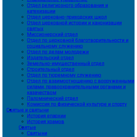
Отдел религиозного образования и
катехизации
Отдел церковно-приходских школ
Отдел церковной истории и канонизации
святых
Миссионерский отдел
Отдел по церковной благотворительности и
социальному служению
Отдел по делам молодежи
Издательский отдел
Земельно-имущественный отдел
Строительный отдел
Отдел по тюремному служению
Отдел по взаимоотношению с вооруженными
силами, правоохранительными органами и
казачеством
Паломнический отдел
Комиссия по физической культуре и спорту
Святые и святыни
История епархии
История храмов
Святые
Святыни