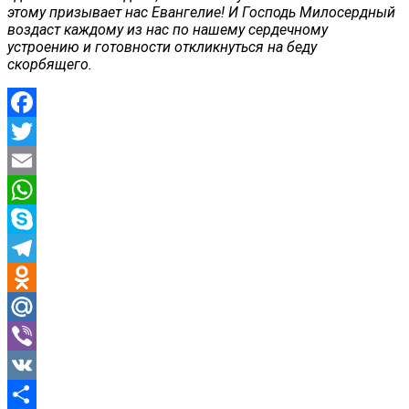
этому призывает нас Евангелие! И Господь Милосердный
воздаст каждому из нас по нашему сердечному
устроению и готовности откликнуться на беду
скорбящего.
Facebook
Twitter
Email
WhatsApp
Skype
Telegram
Odnoklassniki
Mail.Ru
Viber
VK