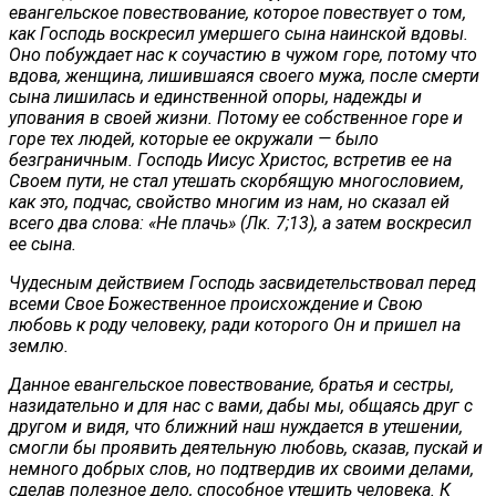
евангельское повествование, которое повествует о том,
как Господь воскресил умершего сына наинской вдовы.
Оно побуждает нас к соучастию в чужом горе, потому что
вдова, женщина, лишившаяся своего мужа, после смерти
сына лишилась и единственной опоры, надежды и
упования в своей жизни. Потому ее собственное горе и
горе тех людей, которые ее окружали — было
безграничным. Господь Иисус Христос, встретив ее на
Своем пути, не стал утешать скорбящую многословием,
как это, подчас, свойство многим из нам, но сказал ей
всего два слова: «Не плачь» (Лк. 7;13), а затем воскресил
ее сына.
Чудесным действием Господь засвидетельствовал перед
всеми Свое Божественное происхождение и Свою
любовь к роду человеку, ради которого Он и пришел на
землю.
Данное евангельское повествование, братья и сестры,
назидательно и для нас с вами, дабы мы, общаясь друг с
другом и видя, что ближний наш нуждается в утешении,
смогли бы проявить деятельную любовь, сказав, пускай и
немного добрых слов, но подтвердив их своими делами,
сделав полезное дело, способное утешить человека. К