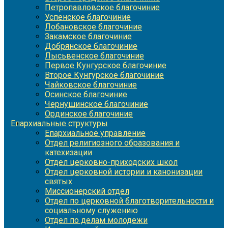
Петропавловское благочиние
Успенское благочиние
Лобановское благочиние
Закамское благочиние
Добрянское благочиние
Лысьвенское благочиние
Первое Кунгурское благочиние
Второе Кунгурское благочиние
Чайковское благочиние
Осинское благочиние
Чернушинское благочиние
Ординское благочиние
Епархиальные структуры
Епархиальное управление
Отдел религиозного образования и
катехизации
Отдел церковно-приходских школ
Отдел церковной истории и канонизации
святых
Миссионерский отдел
Отдел по церковной благотворительности и
социальному служению
Отдел по делам молодежи