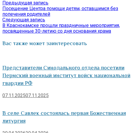
Предыдущая
Предыдущая запись
Навигация
Отправить
запись:
Посещение Центра помощи детям, оставшимся без
по
попечения родителей
Следующая
Следующая запись
записям
запись:
В Краснокамске прошли праздничные мероприятия,
посвященные 30-летию со дня основания храма
Вас также может заинтересовать
Представители Синодального отдела посетили
Пермский военный институт войск национальной
гвардии РФ
07.11.2025
07.11.2025
В селе Савлек состоялась первая Божественная
литургия