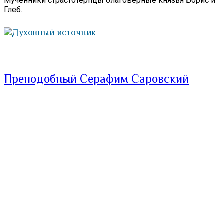
Мученники страстотерпцы благоверные князья Борис и
Глеб.
Духовный источник
Преподобный Серафим Саровский