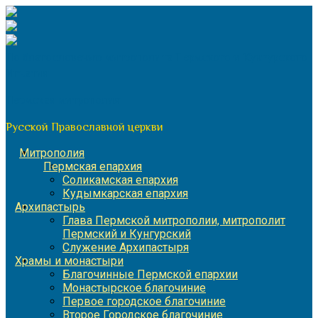
Перейти
к
содержимому
По благословению митрополита Пермского и Кунгурского
Игнатия
Пермская митрополия
Русской Православной церкви
Митрополия
Пермская епархия
Соликамская епархия
Кудымкарская епархия
Архипастырь
Глава Пермской митрополии, митрополит
Пермский и Кунгурский
Служение Архипастыря
Храмы и монастыри
Благочинные Пермской епархии
Монастырское благочиние
Первое городское благочиние
Второе Городское благочиние