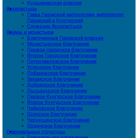
Кудымкарская епархия
Архипастырь
Глава Пермской митрополии, митрополит
Пермский и Кунгурский
Служение Архипастыря
Храмы и монастыри
Благочинные Пермской епархии
Монастырское благочиние
Первое городское благочиние
Второе Городское благочиние
Петропавловское благочиние
Успенское благочиние
Лобановское благочиние
Закамское благочиние
Добрянское благочиние
Лысьвенское благочиние
Первое Кунгурское благочиние
Второе Кунгурское благочиние
Чайковское благочиние
Осинское благочиние
Чернушинское благочиние
Ординское благочиние
Епархиальные структуры
Епархиальное управление