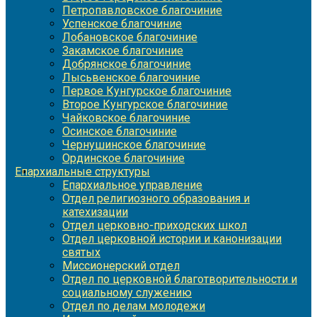
Петропавловское благочиние
Успенское благочиние
Лобановское благочиние
Закамское благочиние
Добрянское благочиние
Лысьвенское благочиние
Первое Кунгурское благочиние
Второе Кунгурское благочиние
Чайковское благочиние
Осинское благочиние
Чернушинское благочиние
Ординское благочиние
Епархиальные структуры
Епархиальное управление
Отдел религиозного образования и
катехизации
Отдел церковно-приходских школ
Отдел церковной истории и канонизации
святых
Миссионерский отдел
Отдел по церковной благотворительности и
социальному служению
Отдел по делам молодежи