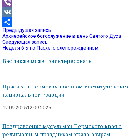
Mail.Ru
Viber
VK
Предыдущая
Предыдущая запись
Навигация
Отправить
запись:
Архиерейское богослужение в день Святого Духа
по
Следующая
Следующая запись
запись:
Неделя 6-я по Пасхе, о слепорожденном
записям
Вас также может заинтересовать
Присяга в Пермском военном институте войск
национальной гвардии
12.09.2025
12.09.2025
Поздравление мусульман Пермского края с
религиозным праздником Ураза-байрам