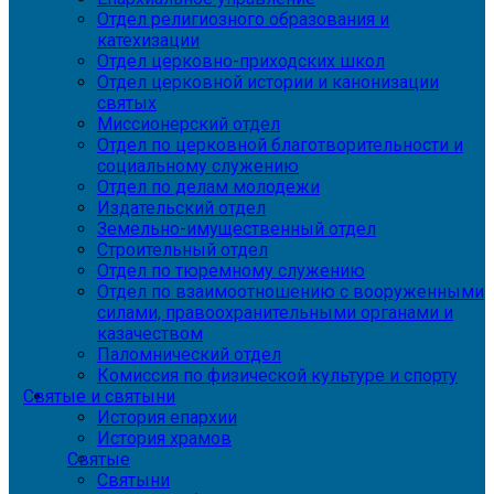
Отдел религиозного образования и
катехизации
Отдел церковно-приходских школ
Отдел церковной истории и канонизации
святых
Миссионерский отдел
Отдел по церковной благотворительности и
социальному служению
Отдел по делам молодежи
Издательский отдел
Земельно-имущественный отдел
Строительный отдел
Отдел по тюремному служению
Отдел по взаимоотношению с вооруженными
силами, правоохранительными органами и
казачеством
Паломнический отдел
Комиссия по физической культуре и спорту
Святые и святыни
История епархии
История храмов
Святые
Святыни