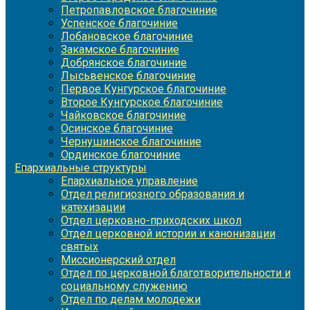
Петропавловское благочиние
Успенское благочиние
Лобановское благочиние
Закамское благочиние
Добрянское благочиние
Лысьвенское благочиние
Первое Кунгурское благочиние
Второе Кунгурское благочиние
Чайковское благочиние
Осинское благочиние
Чернушинское благочиние
Ординское благочиние
Епархиальные структуры
Епархиальное управление
Отдел религиозного образования и
катехизации
Отдел церковно-приходских школ
Отдел церковной истории и канонизации
святых
Миссионерский отдел
Отдел по церковной благотворительности и
социальному служению
Отдел по делам молодежи