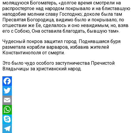
молящуюся Богоматерь, «долгое время смотрели на
распростертое над народом покрывало и на блиставшую
наподобие молнии славу Господню; доколе была там
Пресвятая Богородица, видимо было и покрывало; по
отшествии же Ее, сделалось и оно невидимым, но, взяв
его с Собою, Она оставила благодать, бывшую там».
Чудесный покров защитил город. Поднявшаяся буря
разметала корабли варваров, избавив жителей
Константинополя от смерти.
Это было чудо особого заступничества Пречистой
Владычицы за христианский народ.
Facebook
Twitter
Email
WhatsApp
Skype