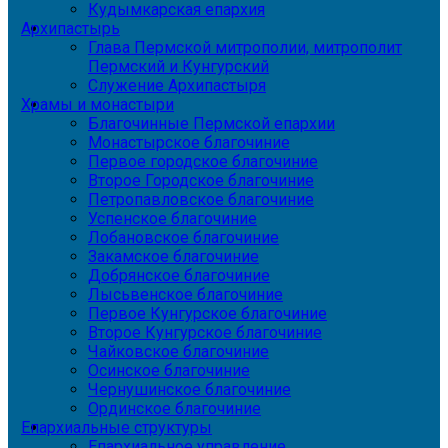
Кудымкарская епархия
Архипастырь
Глава Пермской митрополии, митрополит
Пермский и Кунгурский
Служение Архипастыря
Храмы и монастыри
Благочинные Пермской епархии
Монастырское благочиние
Первое городское благочиние
Второе Городское благочиние
Петропавловское благочиние
Успенское благочиние
Лобановское благочиние
Закамское благочиние
Добрянское благочиние
Лысьвенское благочиние
Первое Кунгурское благочиние
Второе Кунгурское благочиние
Чайковское благочиние
Осинское благочиние
Чернушинское благочиние
Ординское благочиние
Епархиальные структуры
Епархиальное управление