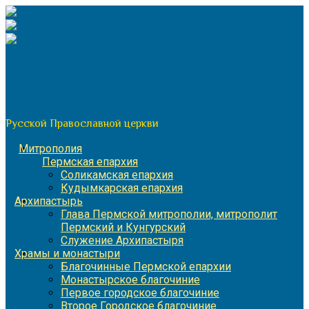
Перейти
к
содержимому
По благословению митрополита Пермского и Кунгурского
Игнатия
Пермская митрополия
Русской Православной церкви
Митрополия
Пермская епархия
Соликамская епархия
Кудымкарская епархия
Архипастырь
Глава Пермской митрополии, митрополит
Пермский и Кунгурский
Служение Архипастыря
Храмы и монастыри
Благочинные Пермской епархии
Монастырское благочиние
Первое городское благочиние
Второе Городское благочиние