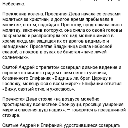
Небесную.
Преклонив колена, Пресвятая Дева начала со слезами
молиться за христиан, и долгое время пребывала в
молитве, потом, подойдя к Престолу, продолжала свою
молитву, закончив которую, она сняла со своей головы
покрывало и распростерла его над молившимися в
храме людьми, защищая их от врагов видимых и
невидимых. Пресвятая Владычица сияла небесной
славой, а покров в руках её блистал «паче лучей
солнечных».
Святой Андрей с трепетом созерцал дивное видение и
спросил стоявшего рядом с ним своего ученика,
блаженного Епифания: «Видишь ли, брат, Царицу и
Госпожу, молящуюся о всем мире?» Епифаний ответил:
«Вижу, святый отче, и ужасаюсь».
Пречистая Дева стояла «на воздусе молебно
простирающу всечестнеи Свои руци, просяще умирения
миру и спасения душ наших», — говорится в праздничной
стихире.
Святые Андрей и Епифаний, удостоившиеся созерцать