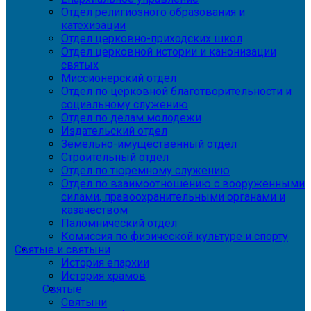
Отдел религиозного образования и
катехизации
Отдел церковно-приходских школ
Отдел церковной истории и канонизации
святых
Миссионерский отдел
Отдел по церковной благотворительности и
социальному служению
Отдел по делам молодежи
Издательский отдел
Земельно-имущественный отдел
Строительный отдел
Отдел по тюремному служению
Отдел по взаимоотношению с вооруженными
силами, правоохранительными органами и
казачеством
Паломнический отдел
Комиссия по физической культуре и спорту
Святые и святыни
История епархии
История храмов
Святые
Святыни