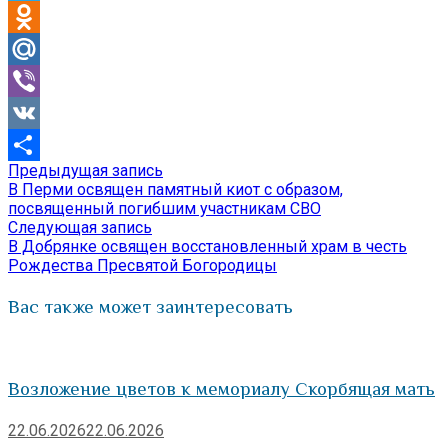
Telegram
Odnoklassniki
Mail.Ru
Viber
VK
Предыдущая
Предыдущая запись
Навигация
Отправить
запись:
В Перми освящен памятный киот с образом,
по
посвященный погибшим участникам СВО
Следующая
Следующая запись
записям
запись:
В Добрянке освящен восстановленный храм в честь
Рождества Пресвятой Богородицы
Вас также может заинтересовать
Возложение цветов к мемориалу Скорбящая мать
22.06.2026
22.06.2026