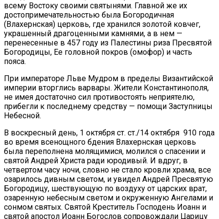
всему Востоку своими святынями. Главной же их
достопримечательностью была Богородичная
(Влахернская) церковь, где хранился золотой ковчег,
украшенный драгоценными камнями, а в нем —
перенесенные в 457 году из Палестины риза Пресвятой
Богородицы, Ее головной покров (омофор) и часть
пояса.
При императоре Льве Мудром в пределы Византийской
империи вторглись варвары. Жители Константинополя,
не имея достаточно сил противостоять неприятелю,
прибегли к последнему средству — помощи Заступницы
Небесной.
В воскресный день, 1 октября ст. ст./14 октября 910 года
во время всенощного бдения Влахернская церковь
была переполнена молящимися, молился о спасении и
святой Андрей Христа ради юродивый. И вдруг, в
четвертом часу ночи, словно не стало кровли храма, все
озарилось дивным светом, и увидел Андрей Пресвятую
Богородицу, шествующую по воздуху от царских врат,
озаренную небесным светом и окруженную Ангелами и
сонмом святых. Святой Креститель Господень Иоанн и
святой апостол Иоанн Богослов сопровождали Царицу