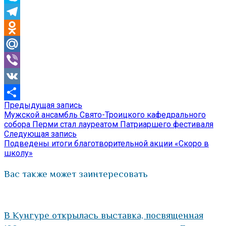
Skype
Telegram
Odnoklassniki
Mail.Ru
Viber
VK
Предыдущая
Предыдущая запись
Навигация
Отправить
запись:
Мужской ансамбль Свято-Троицкого кафедрального
по
собора Перми стал лауреатом Патриаршего фестиваля
Следующая
Следующая запись
записям
запись:
Подведены итоги благотворительной акции «Скоро в
школу»
Вас также может заинтересовать
В Кунгуре открылась выставка, посвященная