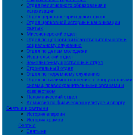
Отдел религиозного образования и
катехизации
Отдел церковно-приходских школ
Отдел церковной истории и канонизации
святых
Миссионерский отдел
Отдел по церковной благотворительности и
социальному служению
Отдел по делам молодежи
Издательский отдел
Земельно-имущественный отдел
Строительный отдел
Отдел по тюремному служению
Отдел по взаимоотношению с вооруженными
силами, правоохранительными органами и
казачеством
Паломнический отдел
Комиссия по физической культуре и спорту
Святые и святыни
История епархии
История храмов
Святые
Святыни