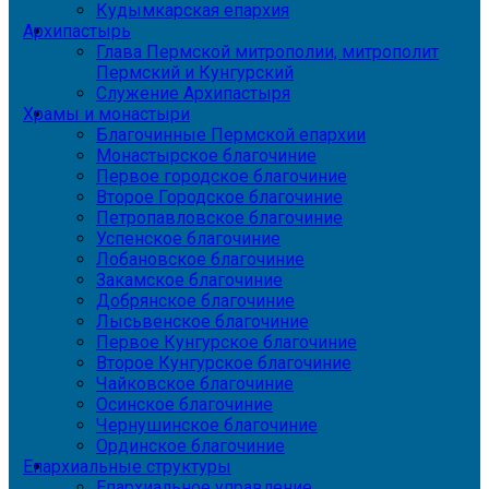
Кудымкарская епархия
Архипастырь
Глава Пермской митрополии, митрополит
Пермский и Кунгурский
Служение Архипастыря
Храмы и монастыри
Благочинные Пермской епархии
Монастырское благочиние
Первое городское благочиние
Второе Городское благочиние
Петропавловское благочиние
Успенское благочиние
Лобановское благочиние
Закамское благочиние
Добрянское благочиние
Лысьвенское благочиние
Первое Кунгурское благочиние
Второе Кунгурское благочиние
Чайковское благочиние
Осинское благочиние
Чернушинское благочиние
Ординское благочиние
Епархиальные структуры
Епархиальное управление