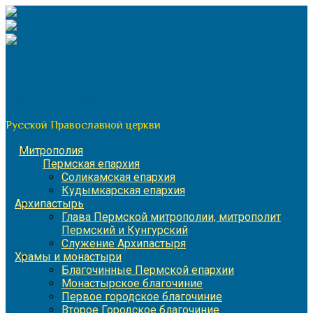
Перейти
к
содержимому
По благословению митрополита Пермского и Кунгурского
Игнатия
Пермская митрополия
Русской Православной церкви
Митрополия
Пермская епархия
Соликамская епархия
Кудымкарская епархия
Архипастырь
Глава Пермской митрополии, митрополит
Пермский и Кунгурский
Служение Архипастыря
Храмы и монастыри
Благочинные Пермской епархии
Монастырское благочиние
Первое городское благочиние
Второе Городское благочиние