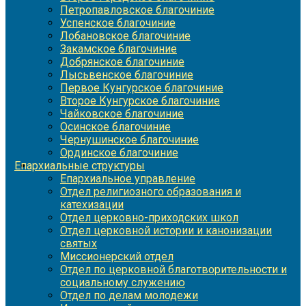
Петропавловское благочиние
Успенское благочиние
Лобановское благочиние
Закамское благочиние
Добрянское благочиние
Лысьвенское благочиние
Первое Кунгурское благочиние
Второе Кунгурское благочиние
Чайковское благочиние
Осинское благочиние
Чернушинское благочиние
Ординское благочиние
Епархиальные структуры
Епархиальное управление
Отдел религиозного образования и
катехизации
Отдел церковно-приходских школ
Отдел церковной истории и канонизации
святых
Миссионерский отдел
Отдел по церковной благотворительности и
социальному служению
Отдел по делам молодежи