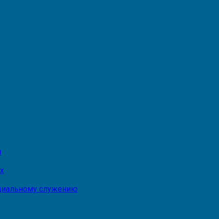
и
х
оциальному служению