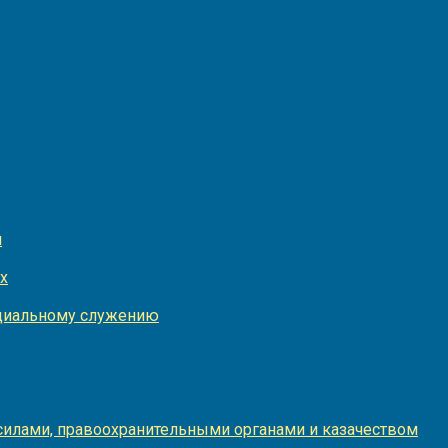
и
х
оциальному служению
илами, правоохранительными органами и казачеством