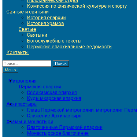
Паломнический отдел
Комиссия по физической культуре и спорту
Святые и святыни
История епархии
История храмов
Святые
Святыни
Богослужебные тексты
Пермские епархиальные ведомости
Контакты
Найти:
Меню
Митрополия
Пермская епархия
Соликамская епархия
Кудымкарская епархия
Архипастырь
Глава Пермской митрополии, митрополит Перм
Служение Архипастыря
Храмы и монастыри
Благочинные Пермской епархии
Монастырское благочиние