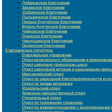
Лобановское благочиние
Закамское благочиние
Добрянское благочиние
Лысьвенское благочиние
Первое Кунгурское благочиние
Второе Кунгурское благочиние
Чайковское благочиние
Осинское благочиние
Чернушинское благочиние
Ординское благочиние
Епархиальные структуры
Епархиальное управление
Отдел религиозного образования и катехизаци
Отдел церковно-приходских школ
Отдел церковной истории и канонизации святы
Миссионерский отдел
Отдел по церковной благотворительности и с
Отдел по делам молодежи
Издательский отдел
Земельно-имущественный отдел
Строительный отдел
Отдел по тюремному служению
Отдел по взаимоотношению с вооруженными с