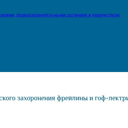
илами, правоохранительными органами и казачеством
ского захоронения фрейлины и гоф-лект