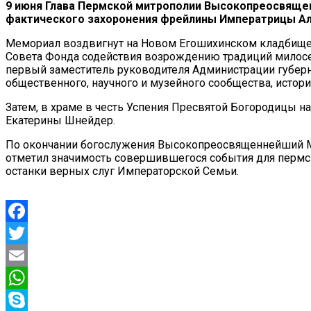
9 июня Глава Пермской митрополии Высокопреосвяще
фактического захоронения фрейлины Императрицы Ал
Мемориал воздвигнут на Новом Егошихинском кладбище г
Совета Фонда содействия возрождению традиций милосер
первый заместитель руководителя Администрации губерн
общественного, научного и музейного сообщества, истор
Затем, в храме в честь Успения Пресвятой Богородицы 
Екатерины Шнейдер.
По окончании богослужения Высокопреосвященнейший Ме
отметил значимость совершившегося события для пермско
останки верных слуг Императорской Семьи.
Facebook
Twitter
Email
WhatsApp