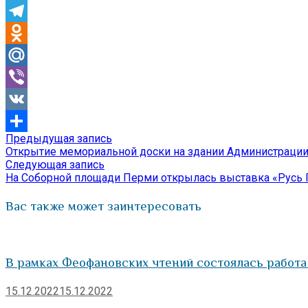
Skype
Telegram
Odnoklassniki
Mail.Ru
Viber
VK
Предыдущая
Предыдущая запись
Навигация
Отправить
запись:
Открытие мемориальной доски на здании Администрации
по
Следующая
Следующая запись
запись:
На Соборной площади Перми открылась выставка «Русь 
записям
Вас также может заинтересовать
В рамках Феофановских чтений состоялась работа
15.12.2022
15.12.2022