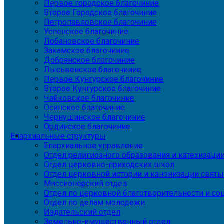
Первое городское благочиние
Второе Городское благочиние
Петропавловское благочиние
Успенское благочиние
Лобановское благочиние
Закамское благочиние
Добрянское благочиние
Лысьвенское благочиние
Первое Кунгурское благочиние
Второе Кунгурское благочиние
Чайковское благочиние
Осинское благочиние
Чернушинское благочиние
Ординское благочиние
Епархиальные структуры
Епархиальное управление
Отдел религиозного образования и катехизаци
Отдел церковно-приходских школ
Отдел церковной истории и канонизации святы
Миссионерский отдел
Отдел по церковной благотворительности и с
Отдел по делам молодежи
Издательский отдел
Земельно-имущественный отдел