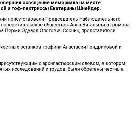
совершил освящение мемориала на месте
ой и гоф-лектриссы Екатерины Шнейдер.
нии присутствовали Председатель Наблюдательного
просветительское общество» Анна Витальевна Громова,
ва Перми Эдуард Олегович Соснин, представители
 честных останков графини Анастасии Гендриковой и
присутствующим с архипастырским словом, в котором
нятых исследований и трудов, были обретены честные