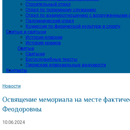
Строительный отдел
Отдел по тюремному служению
Отдел по взаимоотношению с вооруженными с
Паломнический отдел
Комиссия по физической культуре и спорту
Святые и святыни
История епархии
История храмов
Святые
Святыни
Богослужебные тексты
Пермские епархиальные ведомости
Контакты
Новости
Освящение мемориала на месте фактиче
Феодоровны
10.06.2024