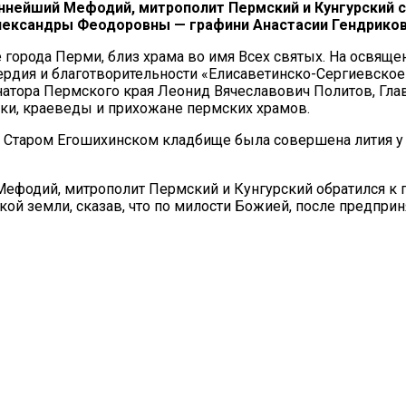
ннейший Мефодий, митрополит Пермский и Кунгурский 
ександры Феодоровны — графини Анастасии Гендриков
орода Перми, близ храма во имя Всех святых. На освяще
дия и благотворительности «Елисаветинско-Сергиевское 
атора Пермского края Леонид Вячеславович Политов, Гла
ики, краеведы и прихожане пермских храмов.
на Старом Егошихинском кладбище была совершена лития у
фодий, митрополит Пермский и Кунгурский обратился к 
й земли, сказав, что по милости Божией, после предпри