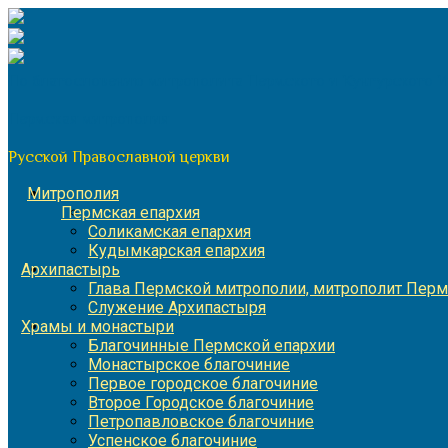
Перейти
к
содержимому
По благословению митрополита Пермского и Кунгурского 
Пермская митрополия
Русской Православной церкви
Митрополия
Пермская епархия
Соликамская епархия
Кудымкарская епархия
Архипастырь
Глава Пермской митрополии, митрополит Перм
Служение Архипастыря
Храмы и монастыри
Благочинные Пермской епархии
Монастырское благочиние
Первое городское благочиние
Второе Городское благочиние
Петропавловское благочиние
Успенское благочиние