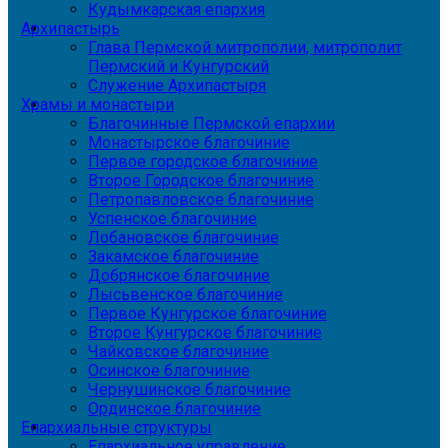
Кудымкарская епархия
Архипастырь
Глава Пермской митрополии, митрополит
Пермский и Кунгурский
Служение Архипастыря
Храмы и монастыри
Благочинные Пермской епархии
Монастырское благочиние
Первое городское благочиние
Второе Городское благочиние
Петропавловское благочиние
Успенское благочиние
Лобановское благочиние
Закамское благочиние
Добрянское благочиние
Лысьвенское благочиние
Первое Кунгурское благочиние
Второе Кунгурское благочиние
Чайковское благочиние
Осинское благочиние
Чернушинское благочиние
Ординское благочиние
Епархиальные структуры
Епархиальное управление