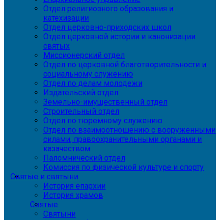
Отдел религиозного образования и
катехизации
Отдел церковно-приходских школ
Отдел церковной истории и канонизации
святых
Миссионерский отдел
Отдел по церковной благотворительности и
социальному служению
Отдел по делам молодежи
Издательский отдел
Земельно-имущественный отдел
Строительный отдел
Отдел по тюремному служению
Отдел по взаимоотношению с вооруженными
силами, правоохранительными органами и
казачеством
Паломнический отдел
Комиссия по физической культуре и спорту
Святые и святыни
История епархии
История храмов
Святые
Святыни