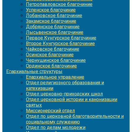
Петропавловское благочиние
Успенское благочиние
Лобановское благочиние
Закамское благочиние
Добрянское благочиние
Лысьвенское благочиние
Первое Кунгурское благочиние
Второе Кунгурское благочиние
Чайковское благочиние
Осинское благочиние
Чернушинское благочиние
Ординское благочиние
Епархиальные структуры
Епархиальное управление
Отдел религиозного образования и
катехизации
Отдел церковно-приходских школ
Отдел церковной истории и канонизации
святых
Миссионерский отдел
Отдел по церковной благотворительности и
социальному служению
Отдел по делам молодежи