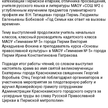
катехизации Пермской епархии, отличника просвещения,
учителя русского языка и литературы МАОУ «СОШ №2 с
углубленным изучением предметов гуманитарного
профиля им. В.Н. Татищева» города Пермь Людмилы
Евгеньевны Бобковой: «Год Семьи как ответ на вызовы
времени».
Тему выступлений продолжили учитель начальных
классов, классный руководитель кадетского класса
МАОУ «Гимназии № 5» города Перми Виктория
Аркадьевна Фокина и преподаватель курса «Основы
православной культуры» в МАОУ «Гимназия № 5» города
Перми Ирина Константиновна Патракова.
Подводя итог работы чтений, со словом выступил
настоятель храма во имя святой великомученицы
Екатерины города Краснокамска священник Георгий
Воробьёв. Отец Георгий поблагодарил организаторов и
участников мероприятия за плодотворную работу и
вручил Архиерейскую грамоту сотрудникам
Администрации Краснокамского городского округа за
«усердные труды во славу Русской Православной
Церкви в Пермской митрополии».