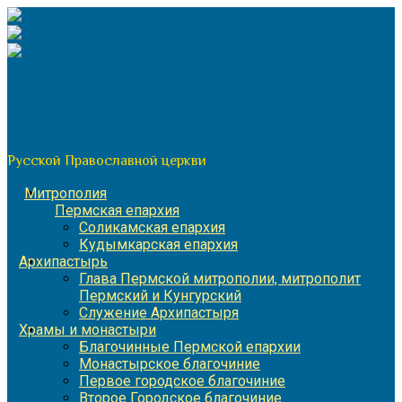
Перейти
к
содержимому
По благословению митрополита Пермского и Кунгурского
Игнатия
Пермская митрополия
Русской Православной церкви
Митрополия
Пермская епархия
Соликамская епархия
Кудымкарская епархия
Архипастырь
Глава Пермской митрополии, митрополит
Пермский и Кунгурский
Служение Архипастыря
Храмы и монастыри
Благочинные Пермской епархии
Монастырское благочиние
Первое городское благочиние
Второе Городское благочиние