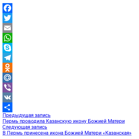
Facebook
Twitter
Email
WhatsApp
Skype
Telegram
Odnoklassniki
Mail.Ru
Viber
VK
Предыдущая
Предыдущая запись
Навигация
Отправить
запись:
Пермь проводила Казанскую икону Божией Матери
по
Следующая
Следующая запись
запись:
В Пермь принесена икона Божией Матери «Казанская»
записям