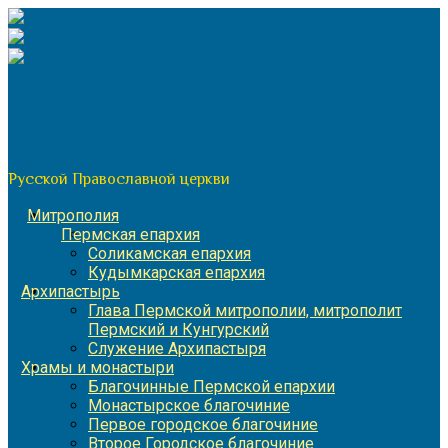
Перейти
к
содержимому
По благословению митрополита Пермского и Кунгурского
Игнатия
Пермская митрополия
Русской Православной церкви
Митрополия
Пермская епархия
Соликамская епархия
Кудымкарская епархия
Архипастырь
Глава Пермской митрополии, митрополит
Пермский и Кунгурский
Служение Архипастыря
Храмы и монастыри
Благочинные Пермской епархии
Монастырское благочиние
Первое городское благочиние
Второе Городское благочиние