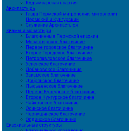
Кудымкарская епархия
Архипастырь
Глава Пермской митрополии, митрополит
Пермский и Кунгурский
Служение Архипастыря
Храмы и монастыри
Благочинные Пермской епархии
Монастырское благочиние
Первое городское благочиние
Второе Городское благочиние
Петропавловское благочиние
Успенское благочиние
Лобановское благочиние
Закамское благочиние
Добрянское благочиние
Лысьвенское благочиние
Первое Кунгурское благочиние
Второе Кунгурское благочиние
Чайковское благочиние
Осинское благочиние
Чернушинское благочиние
Ординское благочиние
Епархиальные структуры
Епархиальное управление