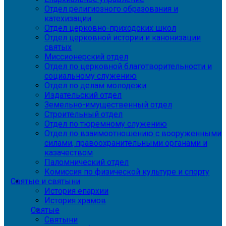
Отдел религиозного образования и
катехизации
Отдел церковно-приходских школ
Отдел церковной истории и канонизации
святых
Миссионерский отдел
Отдел по церковной благотворительности и
социальному служению
Отдел по делам молодежи
Издательский отдел
Земельно-имущественный отдел
Строительный отдел
Отдел по тюремному служению
Отдел по взаимоотношению с вооруженными
силами, правоохранительными органами и
казачеством
Паломнический отдел
Комиссия по физической культуре и спорту
Святые и святыни
История епархии
История храмов
Святые
Святыни