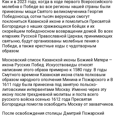
Как и в 2023 году, когда в ходе первого Всероссийского
молебна о Победе во все регионы нашей страны были
принесены мощи Святого великомученика Георгия
Победоносца, сотни тысяч верующих смогут
поклониться Казанской иконе и помолиться Пресвятой
Богородице о наших сражающихся бойцах и их
скорейшем победоносном возвращении домой. Во всех
епархиях Русской Православной Церкви, принимающих
святыню, будут организованы молебные пения о
Победе, а также крестные ходы с чудотворным
образом.
Московский список Казанской иконы Божией Матери —
икона Русских Побед. Искусствоведы относят
написание этого образа примерно к 1580 году. В годы
Смутного времени Казанская икона стала полковым
образом народного ополчения Минина и Пожарского и В
1611 году была принесена под занятую польско-
литовскими интервентами Мocквy. Именно через эту
икону после трехдневной молитвы и поста всего
русского войска осенью 1612 года Пресвятая
Богородица помогла освободить Москву от захватчиков.
После освобождения столицы Дмитрий Пожарский