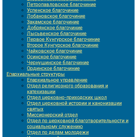
Петропавловское благочиние
Успенское благочиние
Лобановское благочиние
Закамское благочиние
Добрянское благочиние
Лысьвенское благочиние
Первое Кунгурское благочиние
Второе Кунгурское благочиние
Чайковское благочиние
Осинское благочиние
Чернушинское благочиние
Ординское благочиние
Епархиальные структуры
Епархиальное управление
Отдел религиозного образования и
катехизации
Отдел церковно-приходских школ
Отдел церковной истории и канонизации
святых
Миссионерский отдел
Отдел по церковной благотворительности и
социальному служению
Отдел по делам молодежи