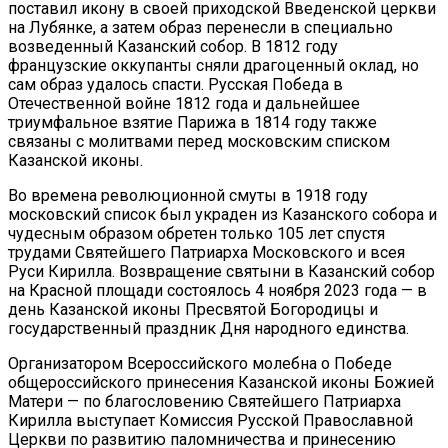
поставил икону в своей приходской Введенской церкви
на Лубянке, а затем образ перенесли в специально
возведенный Казанский собор. В 1812 году
французские оккупанты сняли драгоценный оклад, но
сам образ удалось спасти. Русская Победа в
Отечественной войне 1812 года и дальнейшее
триумфальное взятие Парижа в 1814 году также
связаны с молитвами перед московским списком
Казанской иконы.
Во времена революционной смуты в 1918 году
московский список был украден из Казанского собора и
чудесным образом обретен только 105 лет спустя
трудами Святейшего Патриарха Московского и всея
Руси Кирилла. Возвращение святыни в Казанский собор
на Красной площади состоялось 4 ноября 2023 года — в
день Казанской иконы Пресвятой Богородицы и
государственный праздник Дня народного единства.
Организатором Всероссийского молебна о Победе
общероссийского принесения Казанской иконы Божией
Матери — по благословению Святейшего Патриарха
Кирилла выступает Комиссия Русской Православной
Церкви по развитию паломничества и принесению