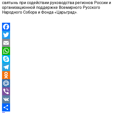
святынь при содействии руководства регионов России и
организационной поддержке Всемирного Русского
Народного Собора и Фонда «Царьград».
Facebook
Twitter
Email
WhatsApp
Skype
Telegram
Odnoklassniki
Mail.Ru
Viber
VK