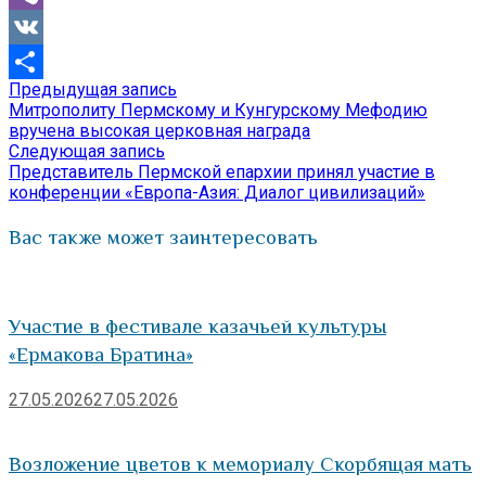
Viber
VK
Предыдущая
Предыдущая запись
Навигация
Отправить
запись:
Митрополиту Пермскому и Кунгурскому Мефодию
по
вручена высокая церковная награда
Следующая
Следующая запись
записям
запись:
Представитель Пермской епархии принял участие в
конференции «Европа-Азия: Диалог цивилизаций»
Вас также может заинтересовать
Участие в фестивале казачьей культуры
«Ермакова Братина»
27.05.2026
27.05.2026
Возложение цветов к мемориалу Скорбящая мать