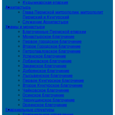
Кудымкарская епархия
Архипастырь
Глава Пермской митрополии, митрополит
Пермский и Кунгурский
Служение Архипастыря
Храмы и монастыри
Благочинные Пермской епархии
Монастырское благочиние
Первое городское благочиние
Второе Городское благочиние
Петропавловское благочиние
Успенское благочиние
Лобановское благочиние
Закамское благочиние
Добрянское благочиние
Лысьвенское благочиние
Первое Кунгурское благочиние
Второе Кунгурское благочиние
Чайковское благочиние
Осинское благочиние
Чернушинское благочиние
Ординское благочиние
Епархиальные структуры
Епархиальное управление