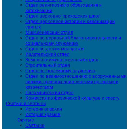
Отдел религиозного образования и
катехизации
Отдел церковно-приходских школ
Отдел церковной истории и канонизации
святых
Миссионерский отдел
Отдел по церковной благотворительности и
социальному служению
Отдел по делам молодежи
Издательский отдел
Земельно-имущественный отдел
Строительный отдел
Отдел по тюремному служению
Отдел по взаимоотношению с вооруженными
силами, правоохранительными органами и
казачеством
Паломнический отдел
Комиссия по физической культуре и спорту
Святые и святыни
История епархии
История храмов
Святые
Святыни