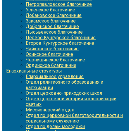
Петропавловское благочиние
Успенское благочиние
Лобановское благочиние
Закамское благочиние
Добрянское благочиние
Лысьвенское благочиние
Первое Кунгурское благочиние
Второе Кунгурское благочиние
Чайковское благочиние
Осинское благочиние
Чернушинское благочиние
Ординское благочиние
Епархиальные структуры
Епархиальное управление
Отдел религиозного образования и
катехизации
Отдел церковно-приходских школ
Отдел церковной истории и канонизации
святых
Миссионерский отдел
Отдел по церковной благотворительности и
социальному служению
Отдел по делам молодежи