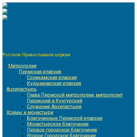
Перейти
к
содержимому
По благословению митрополита Пермского и Кунгурского
Игнатия
Пермская митрополия
Русской Православной церкви
Митрополия
Пермская епархия
Соликамская епархия
Кудымкарская епархия
Архипастырь
Глава Пермской митрополии, митрополит
Пермский и Кунгурский
Служение Архипастыря
Храмы и монастыри
Благочинные Пермской епархии
Монастырское благочиние
Первое городское благочиние
Второе Городское благочиние