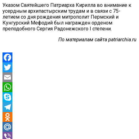
Указом Святейшего Патриарха Кирилла во внимание к
усердным архипастырским трудам и в связи с 75-
летием со дня рождения митрополит Пермский и
Кунгурский Мефодий был награжден орденом
преподобного Сергия Радонежского I степени.
По материалам сайта patriarchia.ru
Facebook
Twitter
Email
WhatsApp
Skype
Telegram
Odnoklassniki
Mail.Ru