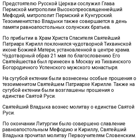
Предстоятелю Русской Церкви сослужил Глава
Пермской митрополии Высокопреосвященнейший
Мефодий, митрополит Пермский и Кунгурский.
Тезоименитство Владыки также совершается в день
памяти равноапостольных солунских братьев.
По прибытии в Храм Христа Спасителя Святейший
Патриарх Кирилл поклонился чудотворной Тихвинской
иконе Божией Матери, установленной в центре храма.
Чудотворный образ 21 мая по благословению Его
Святейшества был принесен в Москву из Тихвинского
Богородичного Успенского мужского монастыря.
На сугубой ектении были вознесены особые прошения о
тезоименитом Святейшем Патриархе Кирилле. Также на
сугубой ектении были возглашены прошения о
единстве Святой Руси.
Святейший Владыка вознес молитву о единстве Святой
Руси.
По окончании Литургии было совершено славление
равноапостольным Мефодию и Кириллу, Святейший
Владыка прочитал молитву Первоучителям Словенским.