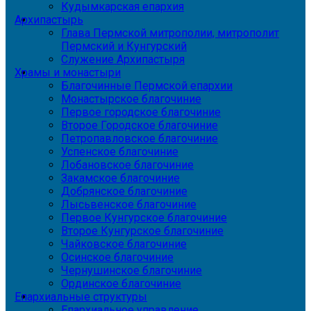
Кудымкарская епархия
Архипастырь
Глава Пермской митрополии, митрополит
Пермский и Кунгурский
Служение Архипастыря
Храмы и монастыри
Благочинные Пермской епархии
Монастырское благочиние
Первое городское благочиние
Второе Городское благочиние
Петропавловское благочиние
Успенское благочиние
Лобановское благочиние
Закамское благочиние
Добрянское благочиние
Лысьвенское благочиние
Первое Кунгурское благочиние
Второе Кунгурское благочиние
Чайковское благочиние
Осинское благочиние
Чернушинское благочиние
Ординское благочиние
Епархиальные структуры
Епархиальное управление