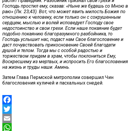
распят Праведник. Разбойник признал свои грехи и
Господь простил ему, сказав: «Ныне же будешь со Мною в
раю» (Лк. 23;43). Вот, что может явить милость Божия по
отношению к человеку, если только он с сокрушенным
сердцем, мыслью и волей исповедует Господу свое
недостоинство и свои грехи. Если наше покаяние будет
подобно покаянию благоразумного разбойника, то
Господь услышит нас, подаст нам Свое благословение и
даст почувствовать прикосновение Своей благодати
душой и телом. Тогда мы с особой радостью и
торжеством придем в храм, чтобы поклониться Ему,
Воскресшему из мертвых, и испросить Его благословения
на жизнь и труды наши. Аминь.
Затем Глава Пермской митрополии совершил Чин
благословения куличей и пасхальных снедей.
Facebook
Twitter
Email