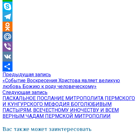
WhatsApp
Skype
Telegram
Odnoklassniki
Mail.Ru
Viber
VK
Предыдущая
Предыдущая запись
Навигация
Отправить
запись:
«Событие Воскресения Христова являет великую
по
любовь Божию к роду человеческому»
Следующая
Следующая запись
записям
запись:
ПАСХАЛЬНОЕ ПОСЛАНИЕ МИТРОПОЛИТА ПЕРМСКОГО
И КУНГУРСКОГО МЕФОДИЯ БОГОЛЮБИВЫМ
ПАСТЫРЯМ, ВСЕЧЕСТНОМУ ИНОЧЕСТВУ И ВСЕМ
ВЕРНЫМ ЧАДАМ ПЕРМСКОЙ МИТРОПОЛИИ
Вас также может заинтересовать