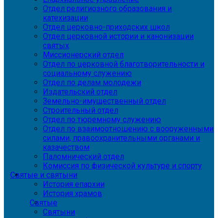
Отдел религиозного образования и
катехизации
Отдел церковно-приходских школ
Отдел церковной истории и канонизации
святых
Миссионерский отдел
Отдел по церковной благотворительности и
социальному служению
Отдел по делам молодежи
Издательский отдел
Земельно-имущественный отдел
Строительный отдел
Отдел по тюремному служению
Отдел по взаимоотношению с вооруженными
силами, правоохранительными органами и
казачеством
Паломнический отдел
Комиссия по физической культуре и спорту
Святые и святыни
История епархии
История храмов
Святые
Святыни