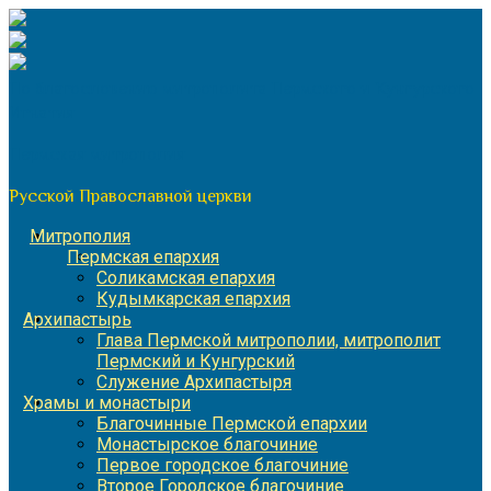
Перейти
к
содержимому
По благословению митрополита Пермского и Кунгурского
Игнатия
Пермская митрополия
Русской Православной церкви
Митрополия
Пермская епархия
Соликамская епархия
Кудымкарская епархия
Архипастырь
Глава Пермской митрополии, митрополит
Пермский и Кунгурский
Служение Архипастыря
Храмы и монастыри
Благочинные Пермской епархии
Монастырское благочиние
Первое городское благочиние
Второе Городское благочиние