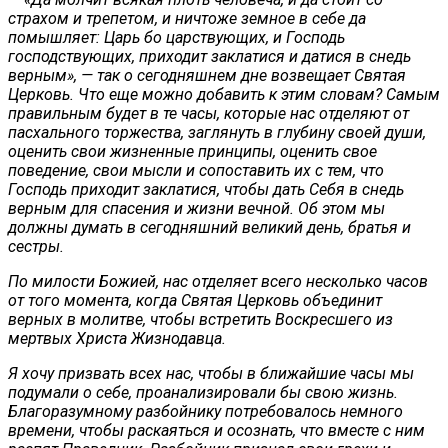
страхом и трепетом, и ничтоже земное в себе да
помышляет: Царь бо царствующих, и Господь
господствующих, приходит заклатися и датися в снедь
верным», — так о сегодняшнем дне возвещает Святая
Церковь. Что еще можно добавить к этим словам? Самым
правильным будет в те часы, которые нас отделяют от
пасхального торжества, заглянуть в глубину своей души,
оценить свои жизненные принципы, оценить свое
поведение, свои мысли и сопоставить их с тем, что
Господь приходит заклатися, чтобы дать Себя в снедь
верным для спасения и жизни вечной. Об этом мы
должны думать в сегодняшний великий день, братья и
сестры.
По милости Божией, нас отделяет всего несколько часов
от того момента, когда Святая Церковь объединит
верных в молитве, чтобы встретить Воскресшего из
мертвых Христа Жизнодавца.
Я хочу призвать всех нас, чтобы в ближайшие часы мы
подумали о себе, проанализировали бы свою жизнь.
Благоразумному разбойнику потребовалось немного
времени, чтобы раскаяться и осознать, что вместе с ним