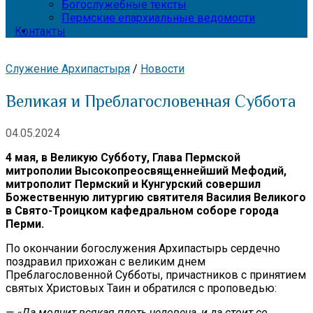
Богослужебные тексты
Пермские епархиальные ведомости
Контакты
Служение Архипастыря
/
Новости
Великая и Преблагословенная Суббота
04.05.2024
4 мая, в Великую Субботу, Глава Пермской
митрополии Высокопреосвященнейший Мефодий,
митрополит Пермский и Кунгурский совершил
Божественную литургию святителя Василия Великого
в Свято-Троицком кафедральном соборе города
Перми.
По окончании богослужения Архипастырь сердечно
поздравил прихожан с великим днем
Преблагословенной Субботы, причастников с принятием
святых Христовых Таин и обратился с проповедью:
— «Да молчит всякая плоть человеча, и да стоит со