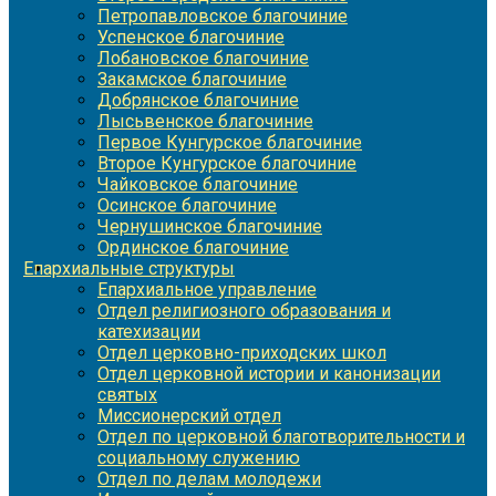
Петропавловское благочиние
Успенское благочиние
Лобановское благочиние
Закамское благочиние
Добрянское благочиние
Лысьвенское благочиние
Первое Кунгурское благочиние
Второе Кунгурское благочиние
Чайковское благочиние
Осинское благочиние
Чернушинское благочиние
Ординское благочиние
Епархиальные структуры
Епархиальное управление
Отдел религиозного образования и
катехизации
Отдел церковно-приходских школ
Отдел церковной истории и канонизации
святых
Миссионерский отдел
Отдел по церковной благотворительности и
социальному служению
Отдел по делам молодежи