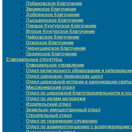
Лобановское благочиние
Закамское благочиние
Добрянское благочиние
Лысьвенское благочиние
Первое Кунгурское благочиние
Второе Кунгурское благочиние
Чайковское благочиние
Осинское благочиние
Чернушинское благочиние
Ординское благочиние
Епархиальные структуры
Епархиальное управление
Отдел религиозного образования и катехизаци
Отдел церковно-приходских школ
Отдел церковной истории и канонизации святы
Миссионерский отдел
Отдел по церковной благотворительности и с
Отдел по делам молодежи
Издательский отдел
Земельно-имущественный отдел
Строительный отдел
Отдел по тюремному служению
Отдел по взаимоотношению с вооруженными с