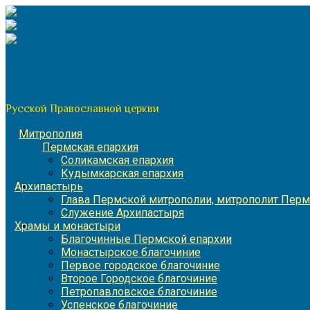
Перейти
к
содержимому
По благословению митрополита Пермского и Кунгурского 
Пермская митрополия
Русской Православной церкви
Митрополия
Пермская епархия
Соликамская епархия
Кудымкарская епархия
Архипастырь
Глава Пермской митрополии, митрополит Перм
Служение Архипастыря
Храмы и монастыри
Благочинные Пермской епархии
Монастырское благочиние
Первое городское благочиние
Второе Городское благочиние
Петропавловское благочиние
Успенское благочиние