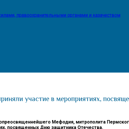
илами, правоохранительными органами и казачеством
риняли участие в мероприятиях, посвящ
опреосвященнейшего Мефодия, митрополита Пермского
иях, посвященных Дню защитника Отечества.