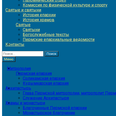
Паломнический отдел
Комиссия по физической культуре и спорту
Святые и святыни
История епархии
История храмов
Святые
Святыни
Богослужебные тексты
Пермские епархиальные ведомости
Контакты
Найти:
Меню
Митрополия
Пермская епархия
Соликамская епархия
Кудымкарская епархия
Архипастырь
Глава Пермской митрополии, митрополит Перм
Служение Архипастыря
Храмы и монастыри
Благочинные Пермской епархии
Монастырское благочиние