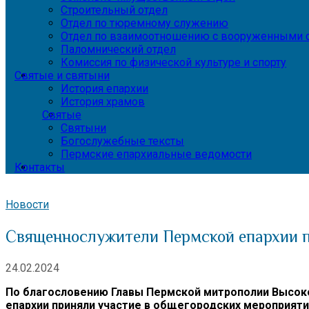
Строительный отдел
Отдел по тюремному служению
Отдел по взаимоотношению с вооруженными с
Паломнический отдел
Комиссия по физической культуре и спорту
Святые и святыни
История епархии
История храмов
Святые
Святыни
Богослужебные тексты
Пермские епархиальные ведомости
Контакты
Новости
Священнослужители Пермской епархии п
24.02.2024
По благословению Главы Пермской митрополии Высок
епархии приняли участие в общегородских мероприят