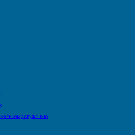
и
х
оциальному служению