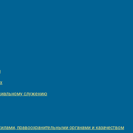
и
х
оциальному служению
илами, правоохранительными органами и казачеством