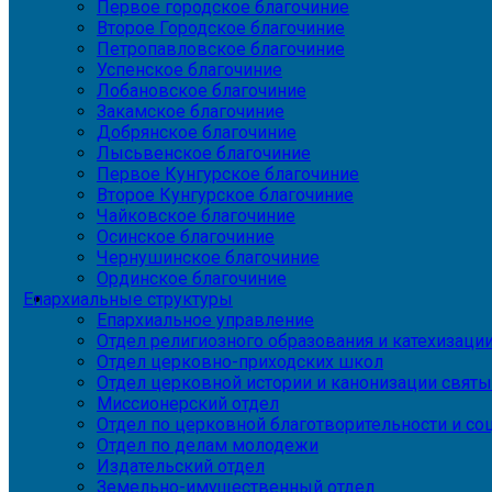
Первое городское благочиние
Второе Городское благочиние
Петропавловское благочиние
Успенское благочиние
Лобановское благочиние
Закамское благочиние
Добрянское благочиние
Лысьвенское благочиние
Первое Кунгурское благочиние
Второе Кунгурское благочиние
Чайковское благочиние
Осинское благочиние
Чернушинское благочиние
Ординское благочиние
Епархиальные структуры
Епархиальное управление
Отдел религиозного образования и катехизаци
Отдел церковно-приходских школ
Отдел церковной истории и канонизации святы
Миссионерский отдел
Отдел по церковной благотворительности и с
Отдел по делам молодежи
Издательский отдел
Земельно-имущественный отдел