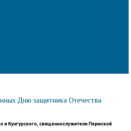
енных Дню защитника Отечества
 и Кунгурского, священнослужители Пермской