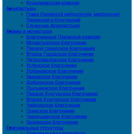
Кудымкарская епархия
Архипастырь
Глава Пермской митрополии, митрополит
Пермский и Кунгурский
Служение Архипастыря
Храмы и монастыри
Благочинные Пермской епархии
Монастырское благочиние
Первое городское благочиние
Второе Городское благочиние
Петропавловское благочиние
Успенское благочиние
Лобановское благочиние
Закамское благочиние
Добрянское благочиние
Лысьвенское благочиние
Первое Кунгурское благочиние
Второе Кунгурское благочиние
Чайковское благочиние
Осинское благочиние
Чернушинское благочиние
Ординское благочиние
Епархиальные структуры
Епархиальное управление