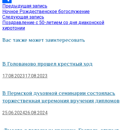
Предыдущая
Предыдущая запись
Навигация
Отправить
запись:
Ночное Рождественское богослужение
по
Следующая
Следующая запись
запись:
Поздравление с 50-летием со дня диаконской
записям
хиротонии
Вас также может заинтересовать
В Голованово прошел крестный ход
17.08.2023
17.08.2023
В Пермской духовной семинарии состоялась
торжественная церемония вручения дипломов
25.06.2024
26.08.2024