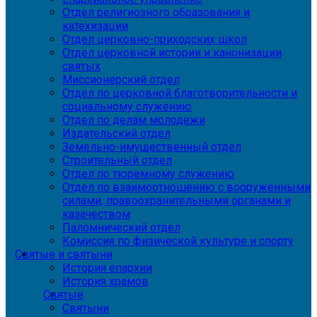
Отдел религиозного образования и
катехизации
Отдел церковно-приходских школ
Отдел церковной истории и канонизации
святых
Миссионерский отдел
Отдел по церковной благотворительности и
социальному служению
Отдел по делам молодежи
Издательский отдел
Земельно-имущественный отдел
Строительный отдел
Отдел по тюремному служению
Отдел по взаимоотношению с вооруженными
силами, правоохранительными органами и
казачеством
Паломнический отдел
Комиссия по физической культуре и спорту
Святые и святыни
История епархии
История храмов
Святые
Святыни