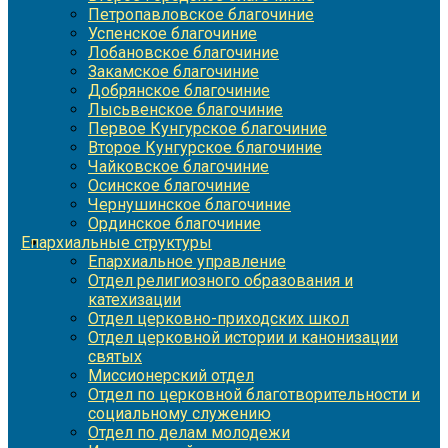
Петропавловское благочиние
Успенское благочиние
Лобановское благочиние
Закамское благочиние
Добрянское благочиние
Лысьвенское благочиние
Первое Кунгурское благочиние
Второе Кунгурское благочиние
Чайковское благочиние
Осинское благочиние
Чернушинское благочиние
Ординское благочиние
Епархиальные структуры
Епархиальное управление
Отдел религиозного образования и
катехизации
Отдел церковно-приходских школ
Отдел церковной истории и канонизации
святых
Миссионерский отдел
Отдел по церковной благотворительности и
социальному служению
Отдел по делам молодежи