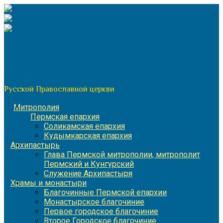
Перейти
к
содержимому
По благословению митрополита Пермского и Кунгурского
Игнатия
Пермская митрополия
Русской Православной церкви
Митрополия
Пермская епархия
Соликамская епархия
Кудымкарская епархия
Архипастырь
Глава Пермской митрополии, митрополит
Пермский и Кунгурский
Служение Архипастыря
Храмы и монастыри
Благочинные Пермской епархии
Монастырское благочиние
Первое городское благочиние
Второе Городское благочиние