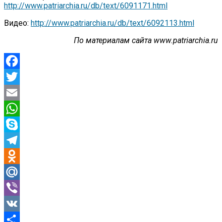
http://www.patriarchia.ru/db/text/6091171.html
Видео:
http://www.patriarchia.ru/db/text/6092113.html
По материалам сайта www.patriarchia.ru
Facebook
Twitter
Email
WhatsApp
Skype
Telegram
Odnoklassniki
Mail.Ru
Viber
VK