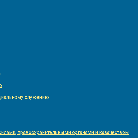
и
х
оциальному служению
илами, правоохранительными органами и казачеством