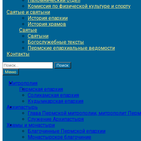
Паломнический отдел
Комиссия по физической культуре и спорту
Святые и святыни
История епархии
История храмов
Святые
Святыни
Богослужебные тексты
Пермские епархиальные ведомости
Контакты
Найти:
Меню
Митрополия
Пермская епархия
Соликамская епархия
Кудымкарская епархия
Архипастырь
Глава Пермской митрополии, митрополит Перм
Служение Архипастыря
Храмы и монастыри
Благочинные Пермской епархии
Монастырское благочиние