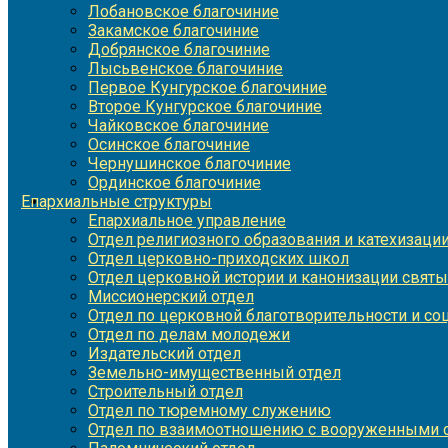
Лобановское благочиние
Закамское благочиние
Добрянское благочиние
Лысьвенское благочиние
Первое Кунгурское благочиние
Второе Кунгурское благочиние
Чайковское благочиние
Осинское благочиние
Чернушинское благочиние
Ординское благочиние
Епархиальные структуры
Епархиальное управление
Отдел религиозного образования и катехизаци
Отдел церковно-приходских школ
Отдел церковной истории и канонизации святы
Миссионерский отдел
Отдел по церковной благотворительности и с
Отдел по делам молодежи
Издательский отдел
Земельно-имущественный отдел
Строительный отдел
Отдел по тюремному служению
Отдел по взаимоотношению с вооруженными с