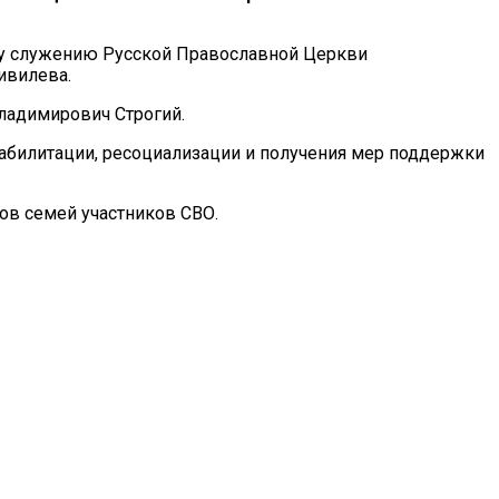
ому служению Русской Православной Церкви
ивилева.
ладимирович Строгий.
билитации, ресоциализации и получения мер поддержки
в семей участников СВО.