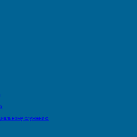
и
х
оциальному служению