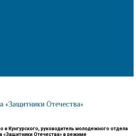
а «Защитники Отечества»
 и Кунгурского, руководитель молодежного отдела
да «Защитники Отечества» в режиме