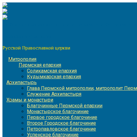
Перейти
к
содержимому
По благословению митрополита Пермского и Кунгурского 
Пермская митрополия
Русской Православной церкви
Митрополия
Пермская епархия
Соликамская епархия
Кудымкарская епархия
Архипастырь
Глава Пермской митрополии, митрополит Перм
Служение Архипастыря
Храмы и монастыри
Благочинные Пермской епархии
Монастырское благочиние
Первое городское благочиние
Второе Городское благочиние
Петропавловское благочиние
Успенское благочиние