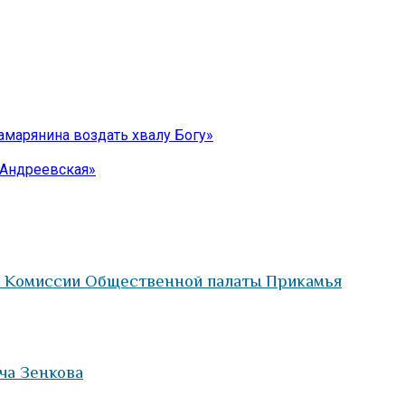
амарянина воздать хвалу Богу»
«Андреевская»
и Комиссии Общественной палаты Прикамья
ча Зенкова