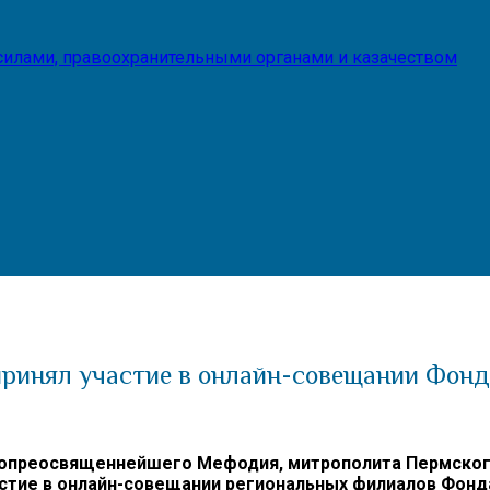
илами, правоохранительными органами и казачеством
ринял участие в онлайн-совещании Фонд
опреосвященнейшего Мефодия, митрополита Пермского
астие в онлайн-совещании региональных филиалов Фон