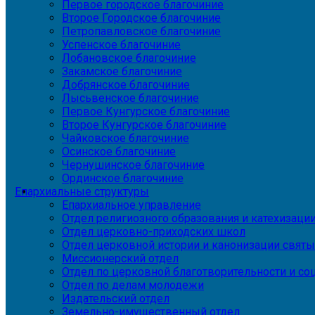
Первое городское благочиние
Второе Городское благочиние
Петропавловское благочиние
Успенское благочиние
Лобановское благочиние
Закамское благочиние
Добрянское благочиние
Лысьвенское благочиние
Первое Кунгурское благочиние
Второе Кунгурское благочиние
Чайковское благочиние
Осинское благочиние
Чернушинское благочиние
Ординское благочиние
Епархиальные структуры
Епархиальное управление
Отдел религиозного образования и катехизаци
Отдел церковно-приходских школ
Отдел церковной истории и канонизации святы
Миссионерский отдел
Отдел по церковной благотворительности и с
Отдел по делам молодежи
Издательский отдел
Земельно-имущественный отдел