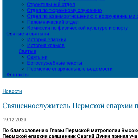
Строительный отдел
Отдел по тюремному служению
Отдел по взаимоотношению с вооруженными с
Паломнический отдел
Комиссия по физической культуре и спорту
Святые и святыни
История епархии
История храмов
Святые
Святыни
Богослужебные тексты
Пермские епархиальные ведомости
Контакты
Новости
Священнослужитель Пермской епархии п
19.12.2023
По благословению Главы Пермской митрополии Высок
Пермской епархии священник Сергий Дунин принял уч