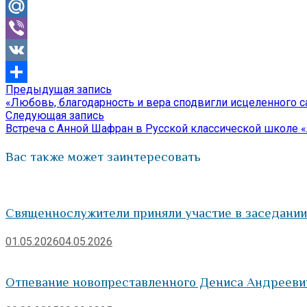
Odnoklassniki
Mail.Ru
Viber
VK
Предыдущая
Предыдущая запись
Навигация
Отправить
запись:
«Любовь, благодарность и вера сподвигли исцеленного с
по
Следующая
Следующая запись
запись:
Встреча с Анной Шафран в Русской классической школе 
записям
Вас также может заинтересовать
Священнослужители приняли участие в заседани
01.05.2026
04.05.2026
Отпевание новопреставленного Дениса Андрееви