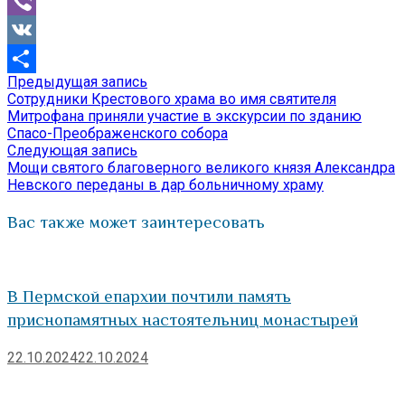
Mail.Ru
Viber
VK
Предыдущая
Предыдущая запись
Навигация
Отправить
запись:
Сотрудники Крестового храма во имя святителя
по
Митрофана приняли участие в экскурсии по зданию
Спасо-Преображенского собора
записям
Следующая
Следующая запись
запись:
Мощи святого благоверного великого князя Александра
Невского переданы в дар больничному храму
Вас также может заинтересовать
В Пермской епархии почтили память
приснопамятных настоятельниц монастырей
22.10.2024
22.10.2024