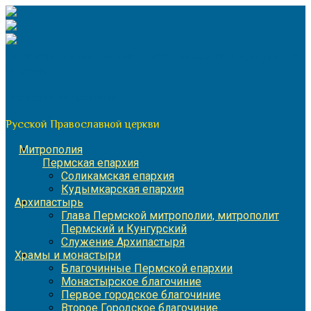
Перейти
к
содержимому
По благословению митрополита Пермского и Кунгурского
Игнатия
Пермская митрополия
Русской Православной церкви
Митрополия
Пермская епархия
Соликамская епархия
Кудымкарская епархия
Архипастырь
Глава Пермской митрополии, митрополит
Пермский и Кунгурский
Служение Архипастыря
Храмы и монастыри
Благочинные Пермской епархии
Монастырское благочиние
Первое городское благочиние
Второе Городское благочиние