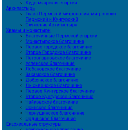
Кудымкарская епархия
Архипастырь
Глава Пермской митрополии, митрополит
Пермский и Кунгурский
Служение Архипастыря
Храмы и монастыри
Благочинные Пермской епархии
Монастырское благочиние
Первое городское благочиние
Второе Городское благочиние
Петропавловское благочиние
Успенское благочиние
Лобановское благочиние
Закамское благочиние
Добрянское благочиние
Лысьвенское благочиние
Первое Кунгурское благочиние
Второе Кунгурское благочиние
Чайковское благочиние
Осинское благочиние
Чернушинское благочиние
Ординское благочиние
Епархиальные структуры
Епархиальное управление