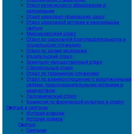
Отдел религиозного образования и
катехизации
Отдел церковно-приходских школ
Отдел церковной истории и канонизации
святых
Миссионерский отдел
Отдел по церковной благотворительности и
социальному служению
Отдел по делам молодежи
Издательский отдел
Земельно-имущественный отдел
Строительный отдел
Отдел по тюремному служению
Отдел по взаимоотношению с вооруженными
силами, правоохранительными органами и
казачеством
Паломнический отдел
Комиссия по физической культуре и спорту
Святые и святыни
История епархии
История храмов
Святые
Святыни