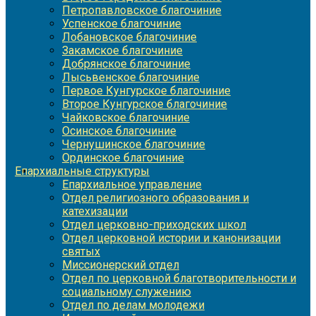
Петропавловское благочиние
Успенское благочиние
Лобановское благочиние
Закамское благочиние
Добрянское благочиние
Лысьвенское благочиние
Первое Кунгурское благочиние
Второе Кунгурское благочиние
Чайковское благочиние
Осинское благочиние
Чернушинское благочиние
Ординское благочиние
Епархиальные структуры
Епархиальное управление
Отдел религиозного образования и
катехизации
Отдел церковно-приходских школ
Отдел церковной истории и канонизации
святых
Миссионерский отдел
Отдел по церковной благотворительности и
социальному служению
Отдел по делам молодежи