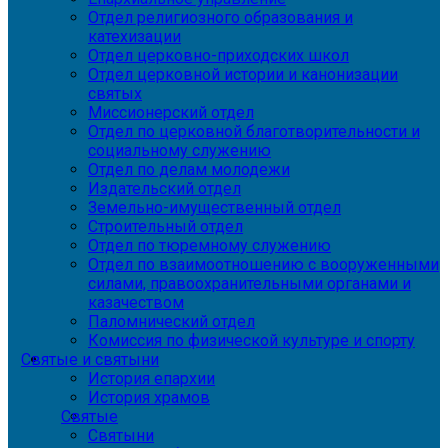
Отдел религиозного образования и
катехизации
Отдел церковно-приходских школ
Отдел церковной истории и канонизации
святых
Миссионерский отдел
Отдел по церковной благотворительности и
социальному служению
Отдел по делам молодежи
Издательский отдел
Земельно-имущественный отдел
Строительный отдел
Отдел по тюремному служению
Отдел по взаимоотношению с вооруженными
силами, правоохранительными органами и
казачеством
Паломнический отдел
Комиссия по физической культуре и спорту
Святые и святыни
История епархии
История храмов
Святые
Святыни