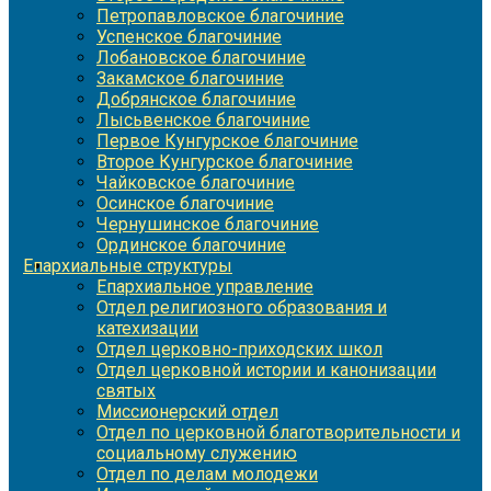
Петропавловское благочиние
Успенское благочиние
Лобановское благочиние
Закамское благочиние
Добрянское благочиние
Лысьвенское благочиние
Первое Кунгурское благочиние
Второе Кунгурское благочиние
Чайковское благочиние
Осинское благочиние
Чернушинское благочиние
Ординское благочиние
Епархиальные структуры
Епархиальное управление
Отдел религиозного образования и
катехизации
Отдел церковно-приходских школ
Отдел церковной истории и канонизации
святых
Миссионерский отдел
Отдел по церковной благотворительности и
социальному служению
Отдел по делам молодежи