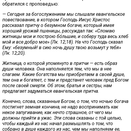
обратился с проповедью:
— Сегодня за богослужением мы слышали евангельское
повествование, в котором Господь Иисус Христос
рассказал притчу о безумном богаче, который имея
хороший урожай пшеницы, рассуждал так: «Сломаю
житницы мои и построю бо́льшие, и соберу туда весь хлеб
мой и все добро мое» (Лк. 12;18). На что Господь сказал
Ему: «безумный! в сию ночь душу твою возьмут у тебя»
(Лк. 12;20).
Житница, о которой упомянуто в притчи — есть образ
души человека. Она наполняется тем, что мы в нее
слагаем. Какие богатства мы приобретаем в своей душе,
тем она и богатеет, с тем и предстанет человек пред Богом
после своей смерти. Об этом, братья и сестры, нам
предлагает задуматься евангельская притча.
Конечно, слова, сказанные Богом, о том, что ночью богача
постигнет земная кончина, не надо воспринимать как
некое запугивание, как нечто страшное, от чего мы
должны прийти в ужас. Эти слова сказаны с той целью,
чтобы каждый из нас начал размышлять о том, что
собрано в душе каждого из нас, чем мы наполняем ее,