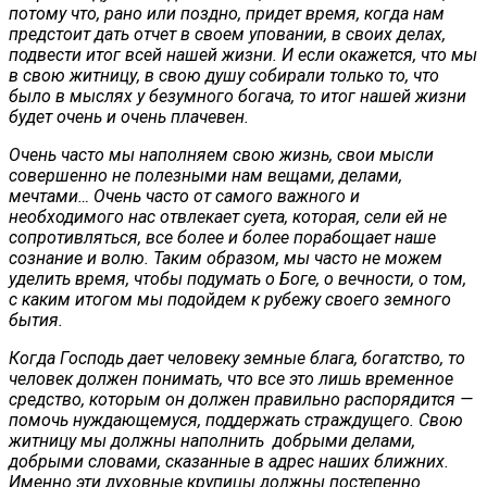
потому что, рано или поздно, придет время, когда нам
предстоит дать отчет в своем уповании, в своих делах,
подвести итог всей нашей жизни. И если окажется, что мы
в свою житницу, в свою душу собирали только то, что
было в мыслях у безумного богача, то итог нашей жизни
будет очень и очень плачевен.
Очень часто мы наполняем свою жизнь, свои мысли
совершенно не полезными нам вещами, делами,
мечтами… Очень часто от самого важного и
необходимого нас отвлекает суета, которая, сели ей не
сопротивляться, все более и более порабощает наше
сознание и волю. Таким образом, мы часто не можем
уделить время, чтобы подумать о Боге, о вечности, о том,
с каким итогом мы подойдем к рубежу своего земного
бытия.
Когда Господь дает человеку земные блага, богатство, то
человек должен понимать, что все это лишь временное
средство, которым он должен правильно распорядится —
помочь нуждающемуся, поддержать страждущего. Свою
житницу мы должны наполнить добрыми делами,
добрыми словами, сказанные в адрес наших ближних.
Именно эти духовные крупицы должны постепенно