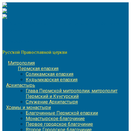
Перейти
к
содержимому
По благословению митрополита Пермского и Кунгурского
Игнатия
Пермская митрополия
Русской Православной церкви
Митрополия
Пермская епархия
Соликамская епархия
Кудымкарская епархия
Архипастырь
Глава Пермской митрополии, митрополит
Пермский и Кунгурский
Служение Архипастыря
Храмы и монастыри
Благочинные Пермской епархии
Монастырское благочиние
Первое городское благочиние
Второе Городское благочиние