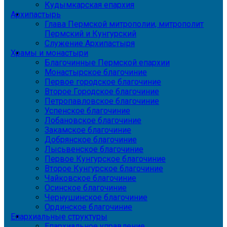
Кудымкарская епархия
Архипастырь
Глава Пермской митрополии, митрополит
Пермский и Кунгурский
Служение Архипастыря
Храмы и монастыри
Благочинные Пермской епархии
Монастырское благочиние
Первое городское благочиние
Второе Городское благочиние
Петропавловское благочиние
Успенское благочиние
Лобановское благочиние
Закамское благочиние
Добрянское благочиние
Лысьвенское благочиние
Первое Кунгурское благочиние
Второе Кунгурское благочиние
Чайковское благочиние
Осинское благочиние
Чернушинское благочиние
Ординское благочиние
Епархиальные структуры
Епархиальное управление