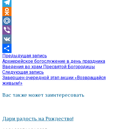
Skype
Telegram
Odnoklassniki
Mail.Ru
Viber
VK
Предыдущая
Предыдущая запись
Навигация
Отправить
запись:
Архиерейское богослужение в день праздника
по
Введения во храм Пресвятой Богородицы
Следующая
Следующая запись
записям
запись:
Завершен очередной этап акции «Возвращайся
живым!»
Вас также может заинтересовать
Дари радость на Рождество!