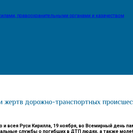
илами, правоохранительными органами и казачеством
и жертв дорожно-транспортных происше
и всея Руси Кирилла, 19 ноября, во Всемирный день п
альные службы о погибших в ДТП людях, а также моле