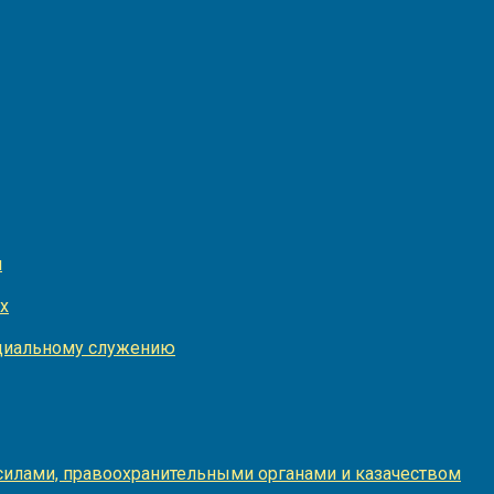
и
х
оциальному служению
илами, правоохранительными органами и казачеством