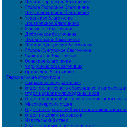
Первое городское благочиние
Второе Городское благочиние
Петропавловское благочиние
Успенское благочиние
Лобановское благочиние
Закамское благочиние
Добрянское благочиние
Лысьвенское благочиние
Первое Кунгурское благочиние
Второе Кунгурское благочиние
Чайковское благочиние
Осинское благочиние
Чернушинское благочиние
Ординское благочиние
Епархиальные структуры
Епархиальное управление
Отдел религиозного образования и катехизаци
Отдел церковно-приходских школ
Отдел церковной истории и канонизации святы
Миссионерский отдел
Отдел по церковной благотворительности и с
Отдел по делам молодежи
Издательский отдел
Земельно-имущественный отдел