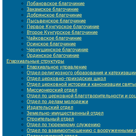
Лобановское благочиние
Закамское благочиние
Добрянское благочиние
Лысьвенское благочиние
Первое Кунгурское благочиние
Второе Кунгурское благочиние
Чайковское благочиние
Осинское благочиние
Чернушинское благочиние
Ординское благочиние
Епархиальные структуры
Епархиальное управление
Отдел религиозного образования и катехизаци
Отдел церковно-приходских школ
Отдел церковной истории и канонизации святы
Миссионерский отдел
Отдел по церковной благотворительности и с
Отдел по делам молодежи
Издательский отдел
Земельно-имущественный отдел
Строительный отдел
Отдел по тюремному служению
Отдел по взаимоотношению с вооруженными с