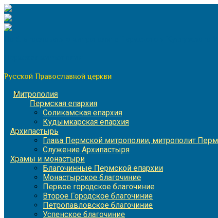
Перейти
к
содержимому
По благословению митрополита Пермского и Кунгурского 
Пермская митрополия
Русской Православной церкви
Митрополия
Пермская епархия
Соликамская епархия
Кудымкарская епархия
Архипастырь
Глава Пермской митрополии, митрополит Перм
Служение Архипастыря
Храмы и монастыри
Благочинные Пермской епархии
Монастырское благочиние
Первое городское благочиние
Второе Городское благочиние
Петропавловское благочиние
Успенское благочиние