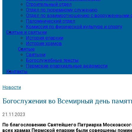
Строительный отдел
Отдел по тюремному служению
Отдел по взаимоотношению с вооруженными с
Паломнический отдел
Комиссия по физической культуре и спорту
Святые и святыни
История епархии
История храмов
Святые
Святыни
Богослужебные тексты
Пермские епархиальные ведомости
Контакты
Новости
Богослужения во Всемирный день памят
21.11.2023
По благословению Святейшего Патриарха Московского 
всех храмах Пермской епархии были совершены помин