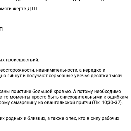
амяти жертв ДТП.
П
ных происшествий.
еосторожности, невнимательности, а нередко и
но гибнут и получают серьёзные увечья десятки тысяч
писаны поистине большой кровью. А потому необходимо
кие-то моменты просто быть снисходительными к ошибкам
му самарянину из евангельской притчи (Лк. 10;30-37),
 родных и близких, а также о тех, кто в силу рабочих