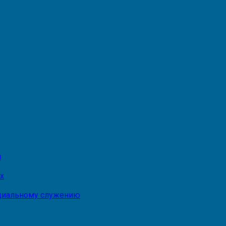
и
х
оциальному служению