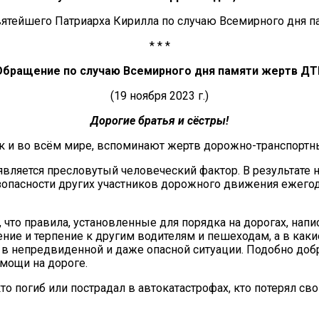
ятейшего Патриарха Кирилла по случаю Всемирного дня п
* * *
Обращение по случаю Всемирного дня памяти жертв ДТ
(19 ноября 2023 г.)
Дорогие братья и сёстры!
 как и во всём мире, вспоминают жертв дорожно-транспорт
вляется пресловутый человеческий фактор. В результате н
зопасности других участников дорожного движения ежегод
, что правила, установленные для порядка на дорогах, на
ение и терпение к другим водителям и пешеходам, а в ка
в непредвиденной и даже опасной ситуации. Подобно добро
мощи на дороге.
 погиб или пострадал в автокатастрофах, кто потерял своих