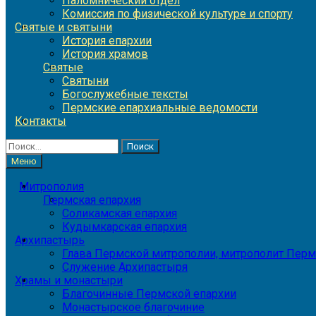
Паломнический отдел
Комиссия по физической культуре и спорту
Святые и святыни
История епархии
История храмов
Святые
Святыни
Богослужебные тексты
Пермские епархиальные ведомости
Контакты
Найти:
Меню
Митрополия
Пермская епархия
Соликамская епархия
Кудымкарская епархия
Архипастырь
Глава Пермской митрополии, митрополит Перм
Служение Архипастыря
Храмы и монастыри
Благочинные Пермской епархии
Монастырское благочиние