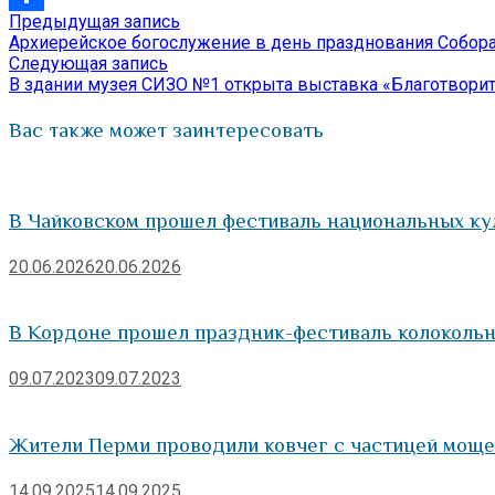
Предыдущая
Предыдущая запись
Навигация
Отправить
запись:
Архиерейское богослужение в день празднования Собора
по
Следующая
Следующая запись
запись:
В здании музея СИЗО №1 открыта выставка «Благотворит
записям
Вас также может заинтересовать
В Чайковском прошел фестиваль национальных ку
20.06.2026
20.06.2026
В Кордоне прошел праздник-фестиваль колокольно
09.07.2023
09.07.2023
Жители Перми проводили ковчег с частицей мощ
14.09.2025
14.09.2025