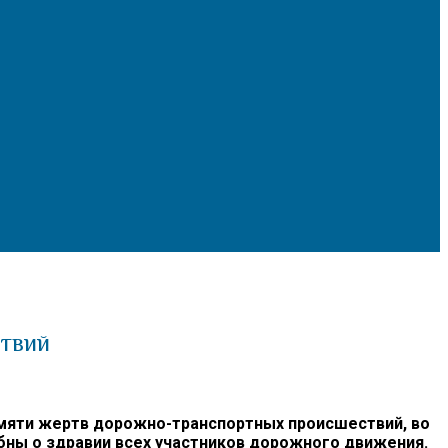
ствий
амяти жертв дорожно-транспортных происшествий, во
бны о здравии всех участников дорожного движения.