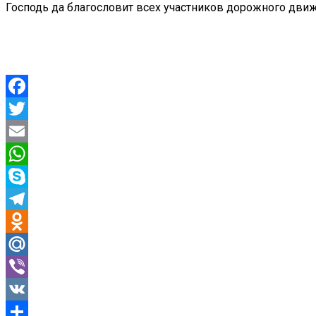
Господь да благословит всех участников дорожного движе
Facebook
Twitter
Email
WhatsApp
Skype
Telegram
Odnoklassniki
Mail.Ru
Viber
VK