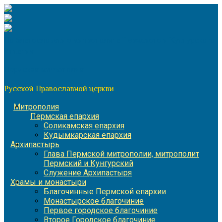
Перейти
к
содержимому
По благословению митрополита Пермского и Кунгурского
Игнатия
Пермская митрополия
Русской Православной церкви
Митрополия
Пермская епархия
Соликамская епархия
Кудымкарская епархия
Архипастырь
Глава Пермской митрополии, митрополит
Пермский и Кунгурский
Служение Архипастыря
Храмы и монастыри
Благочинные Пермской епархии
Монастырское благочиние
Первое городское благочиние
Второе Городское благочиние