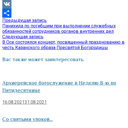
Viber
VK
Предыдущая
Предыдущая запись
Навигация
Отправить
запись:
Панихида по погибшим при выполнении служебных
по
обязанностей сотрудников органов внутренних дел
Следующая
Следующая запись
записям
запись:
В Осе состоялся концерт, посвященный празднованию в
честь Казанского образа Пресвятой Богородицы
Вас также может заинтересовать
Архиерейское богослужение в Неделю 8-ю по
Пятидесятнице
16.08.2021
31.08.2021
Со святыми упокой…