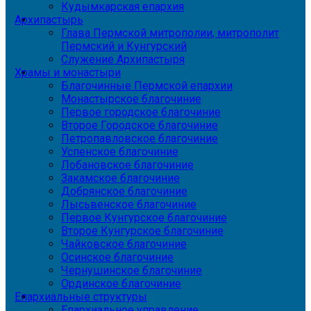
Кудымкарская епархия
Архипастырь
Глава Пермской митрополии, митрополит
Пермский и Кунгурский
Служение Архипастыря
Храмы и монастыри
Благочинные Пермской епархии
Монастырское благочиние
Первое городское благочиние
Второе Городское благочиние
Петропавловское благочиние
Успенское благочиние
Лобановское благочиние
Закамское благочиние
Добрянское благочиние
Лысьвенское благочиние
Первое Кунгурское благочиние
Второе Кунгурское благочиние
Чайковское благочиние
Осинское благочиние
Чернушинское благочиние
Ординское благочиние
Епархиальные структуры
Епархиальное управление