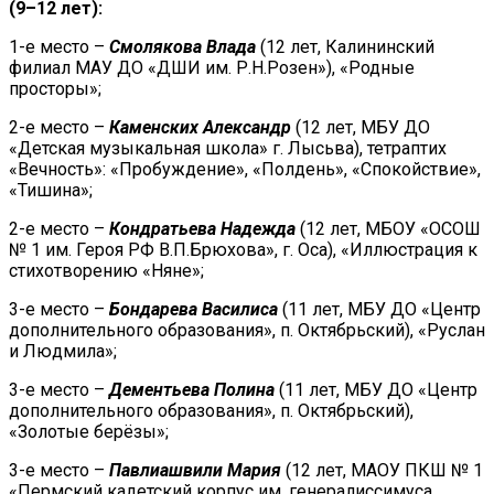
(9–12 лет):
1-е место –
Смолякова Влада
(12 лет, Калининский
филиал МАУ ДО «ДШИ им. Р.Н.Розен»), «Родные
просторы»;
2-е место –
Каменских Александр
(12 лет, МБУ ДО
«Детская музыкальная школа» г. Лысьва), тетраптих
«Вечность»: «Пробуждение», «Полдень», «Спокойствие»,
«Тишина»;
2-е место –
Кондратьева Надежда
(12 лет, МБОУ «ОСОШ
№ 1 им. Героя РФ В.П.Брюхова», г. Оса), «Иллюстрация к
стихотворению «Няне»;
3-е место –
Бондарева Василиса
(11 лет, МБУ ДО «Центр
дополнительного образования», п. Октябрьский), «Руслан
и Людмила»;
3-е место –
Дементьева Полина
(11 лет, МБУ ДО «Центр
дополнительного образования», п. Октябрьский),
«Золотые берёзы»;
3-е место –
Павлиашвили Мария
(12 лет, МАОУ ПКШ № 1
«Пермский кадетский корпус им. генералиссимуса