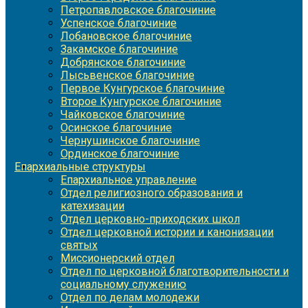
Петропавловское благочиние
Успенское благочиние
Лобановское благочиние
Закамское благочиние
Добрянское благочиние
Лысьвенское благочиние
Первое Кунгурское благочиние
Второе Кунгурское благочиние
Чайковское благочиние
Осинское благочиние
Чернушинское благочиние
Ординское благочиние
Епархиальные структуры
Епархиальное управление
Отдел религиозного образования и
катехизации
Отдел церковно-приходских школ
Отдел церковной истории и канонизации
святых
Миссионерский отдел
Отдел по церковной благотворительности и
социальному служению
Отдел по делам молодежи