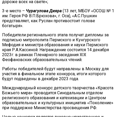
дороже всех на свете»;
3-е место –
Чурагулова Дияра
(13 лет, МБОУ «ОСОШ № 1
им. Героя РФ В.П.Брюхова», г. Оса), «А.С.Пушкин
представляет, как Руслан противостоит голове
богатыря».
Победители регионального этапа получат дипломы за
подписью митрополита Пермского и Кунгурского
Мефодия и министра образования и науки Пермского
края Р.А.Кассиной. Награждение состоится 14 декабря
2023г. в рамках Пленарного заседания XIX
Феофановских образовательных чтений.
Работы победителей будут направлены в Москву для
участия в финальном этапе конкурса, итоги которого
будут подведены в декабре 2023 года.
Международный конкурс детского творчества «Красота
Божьего мира» проводится Синодальным отделом
религиозного образования и катехизации и Центром
образовательных и культурных инициатив «Поколение»
при поддержке Министерства просвещения РФ.
Целью конкурса является духовно-нравственное и