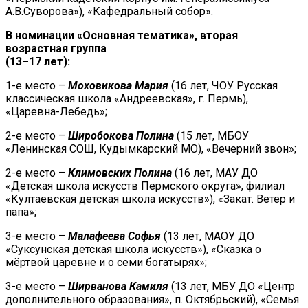
А.В.Суворова»), «Кафедральный собор».
В номинации «Основная тематика», вторая
возрастная группа
(13–17
лет):
1-е место –
Моховикова Мария
(16 лет, ЧОУ Русская
классическая школа «Андреевская», г. Пермь),
«Царевна-Лебедь»;
2-е место –
Широбокова Полина
(15 лет, МБОУ
«Ленинская СОШ, Кудымкарский МО), «Вечерний звон»;
2-е место –
Климовских Полина
(16 лет, МАУ ДО
«Детская школа искусств Пермского округа», филиал
«Култаевская детская школа искусств»), «Закат. Ветер и
папа»;
3-е место –
Малафеева Софья
(13 лет, МАОУ ДО
«Суксунская детская школа искусств»), «Сказка о
мёртвой царевне и о семи богатырях»;
3-е место –
Ширванова Камиля
(13 лет, МБУ ДО «Центр
дополнительного образования», п. Октябрьский), «Семья