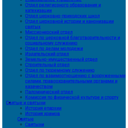
Отдел религиозного образования и
катехизации
Отдел церковно-приходских школ
Отдел церковной истории и канонизации
святых
Миссионерский отдел
Отдел по церковной благотворительности и
социальному служению
Отдел по делам молодежи
Издательский отдел
Земельно-имущественный отдел
Строительный отдел
Отдел по тюремному служению
Отдел по взаимоотношению с вооруженными
силами, правоохранительными органами и
казачеством
Паломнический отдел
Комиссия по физической культуре и спорту
Святые и святыни
История епархии
История храмов
Святые
Святыни