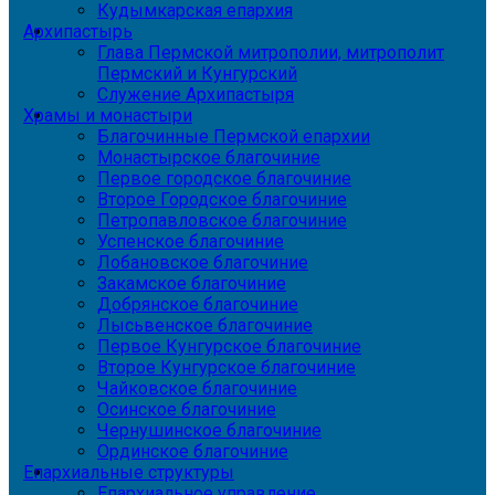
Кудымкарская епархия
Архипастырь
Глава Пермской митрополии, митрополит
Пермский и Кунгурский
Служение Архипастыря
Храмы и монастыри
Благочинные Пермской епархии
Монастырское благочиние
Первое городское благочиние
Второе Городское благочиние
Петропавловское благочиние
Успенское благочиние
Лобановское благочиние
Закамское благочиние
Добрянское благочиние
Лысьвенское благочиние
Первое Кунгурское благочиние
Второе Кунгурское благочиние
Чайковское благочиние
Осинское благочиние
Чернушинское благочиние
Ординское благочиние
Епархиальные структуры
Епархиальное управление