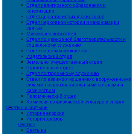
Отдел религиозного образования и
катехизации
Отдел церковно-приходских школ
Отдел церковной истории и канонизации
святых
Миссионерский отдел
Отдел по церковной благотворительности и
социальному служению
Отдел по делам молодежи
Издательский отдел
Земельно-имущественный отдел
Строительный отдел
Отдел по тюремному служению
Отдел по взаимоотношению с вооруженными
силами, правоохранительными органами и
казачеством
Паломнический отдел
Комиссия по физической культуре и спорту
Святые и святыни
История епархии
История храмов
Святые
Святыни