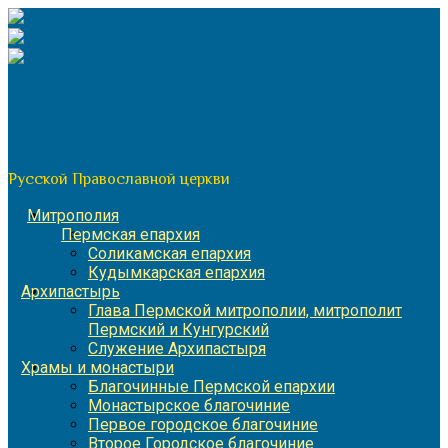
Перейти
к
содержимому
По благословению митрополита Пермского и Кунгурского
Игнатия
Пермская митрополия
Русской Православной церкви
Митрополия
Пермская епархия
Соликамская епархия
Кудымкарская епархия
Архипастырь
Глава Пермской митрополии, митрополит
Пермский и Кунгурский
Служение Архипастыря
Храмы и монастыри
Благочинные Пермской епархии
Монастырское благочиние
Первое городское благочиние
Второе Городское благочиние