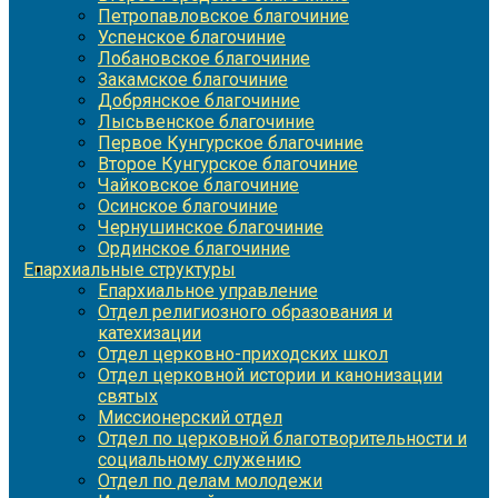
Петропавловское благочиние
Успенское благочиние
Лобановское благочиние
Закамское благочиние
Добрянское благочиние
Лысьвенское благочиние
Первое Кунгурское благочиние
Второе Кунгурское благочиние
Чайковское благочиние
Осинское благочиние
Чернушинское благочиние
Ординское благочиние
Епархиальные структуры
Епархиальное управление
Отдел религиозного образования и
катехизации
Отдел церковно-приходских школ
Отдел церковной истории и канонизации
святых
Миссионерский отдел
Отдел по церковной благотворительности и
социальному служению
Отдел по делам молодежи