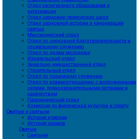
Отдел религиозного образования и
катехизации
Отдел церковно-приходских школ
Отдел церковной истории и канонизации
святых
Миссионерский отдел
Отдел по церковной благотворительности и
социальному служению
Отдел по делам молодежи
Издательский отдел
Земельно-имущественный отдел
Строительный отдел
Отдел по тюремному служению
Отдел по взаимоотношению с вооруженными
силами, правоохранительными органами и
казачеством
Паломнический отдел
Комиссия по физической культуре и спорту
Святые и святыни
История епархии
История храмов
Святые
Святыни