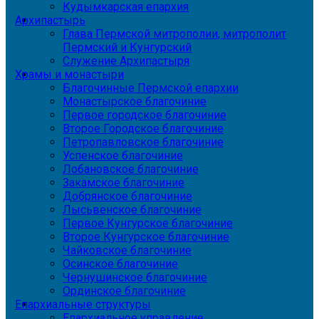
Кудымкарская епархия
Архипастырь
Глава Пермской митрополии, митрополит
Пермский и Кунгурский
Служение Архипастыря
Храмы и монастыри
Благочинные Пермской епархии
Монастырское благочиние
Первое городское благочиние
Второе Городское благочиние
Петропавловское благочиние
Успенское благочиние
Лобановское благочиние
Закамское благочиние
Добрянское благочиние
Лысьвенское благочиние
Первое Кунгурское благочиние
Второе Кунгурское благочиние
Чайковское благочиние
Осинское благочиние
Чернушинское благочиние
Ординское благочиние
Епархиальные структуры
Епархиальное управление