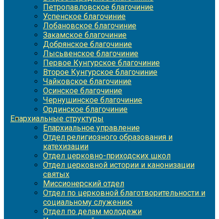
Петропавловское благочиние
Успенское благочиние
Лобановское благочиние
Закамское благочиние
Добрянское благочиние
Лысьвенское благочиние
Первое Кунгурское благочиние
Второе Кунгурское благочиние
Чайковское благочиние
Осинское благочиние
Чернушинское благочиние
Ординское благочиние
Епархиальные структуры
Епархиальное управление
Отдел религиозного образования и
катехизации
Отдел церковно-приходских школ
Отдел церковной истории и канонизации
святых
Миссионерский отдел
Отдел по церковной благотворительности и
социальному служению
Отдел по делам молодежи