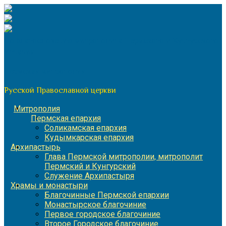
Перейти
к
содержимому
По благословению митрополита Пермского и Кунгурского
Игнатия
Пермская митрополия
Русской Православной церкви
Митрополия
Пермская епархия
Соликамская епархия
Кудымкарская епархия
Архипастырь
Глава Пермской митрополии, митрополит
Пермский и Кунгурский
Служение Архипастыря
Храмы и монастыри
Благочинные Пермской епархии
Монастырское благочиние
Первое городское благочиние
Второе Городское благочиние