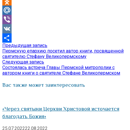
Telegram
Odnoklassniki
Mail.Ru
Viber
VK
Предыдущая
Предыдущая запись
Навигация
Отправить
запись:
Пермскую епархию посетил автор книги, посвященной
по
святителю Стефану Великопермскому
Следующая
Следующая запись
записям
запись:
Состоялась встреча Главы Пермской митрополии с
автором книги о святителе Стефане Великопермском
Вас также может заинтересовать
«Через святыни Церкви Христовой источается
благодать Божия»
25.07.2022
22.08.2022