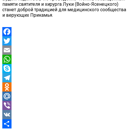
памяти святителя и хирурга Луки (Войно-Ясенецкого)
станет доброй традицией для медицинского сообщества
и верующих Прикамья.
Facebook
Twitter
Email
WhatsApp
Skype
Telegram
Odnoklassniki
Mail.Ru
Viber
VK