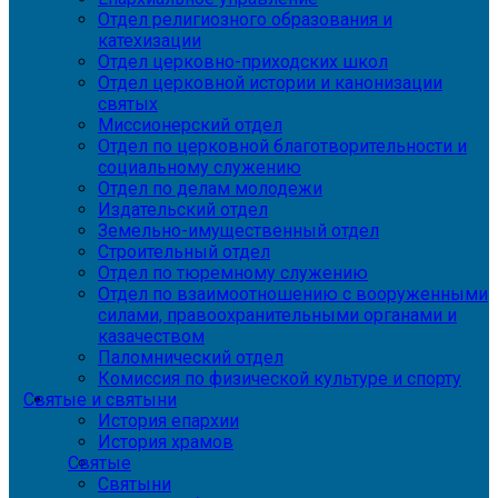
Отдел религиозного образования и
катехизации
Отдел церковно-приходских школ
Отдел церковной истории и канонизации
святых
Миссионерский отдел
Отдел по церковной благотворительности и
социальному служению
Отдел по делам молодежи
Издательский отдел
Земельно-имущественный отдел
Строительный отдел
Отдел по тюремному служению
Отдел по взаимоотношению с вооруженными
силами, правоохранительными органами и
казачеством
Паломнический отдел
Комиссия по физической культуре и спорту
Святые и святыни
История епархии
История храмов
Святые
Святыни