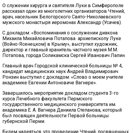
О служении хирурга и святителя Луки в Симферополе
рассказал один из многолетних организаторов Чтений,
врач, насельник Белогорского Свято-Николаевского
мужского монастыря иеромонах Александр (Усачев).
С докладом: «Воспоминания о сослужении диакона
Михаила Михайловича Потапова архиепископу Луке
(Войно-Ясенецком) в Крыму», выступил художник,
директор и главный хранитель частного музея М.М.
Потапова, города Соликамска Сергей Иванович Лапин.
Главный врач Городской клинической больницы № 4,
кандидат медицинских наук Андрей Владимирович
Ронзин выступил с докладом: «Слово о моем учителе
академике Евгении Антоновиче Вагнере».
Завершилось мероприятие докладом студента 3-го
курса Лечебного факультета Пермского
государственного медицинского университета им.
академика Е. А. Вагнера Даниила Степанова, который
был посвящен деятельности Первой больницы
губернской Перми.
Будем надеяться, что проведение Чтений, посвященных