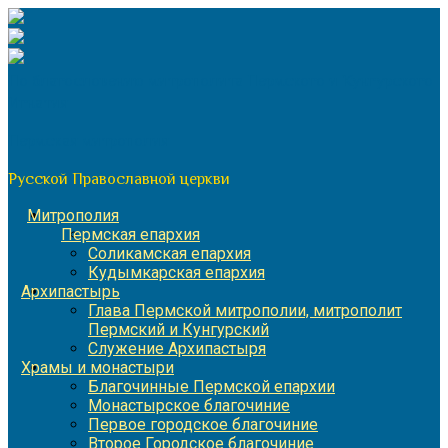
Перейти
к
содержимому
По благословению митрополита Пермского и Кунгурского
Игнатия
Пермская митрополия
Русской Православной церкви
Митрополия
Пермская епархия
Соликамская епархия
Кудымкарская епархия
Архипастырь
Глава Пермской митрополии, митрополит
Пермский и Кунгурский
Служение Архипастыря
Храмы и монастыри
Благочинные Пермской епархии
Монастырское благочиние
Первое городское благочиние
Второе Городское благочиние