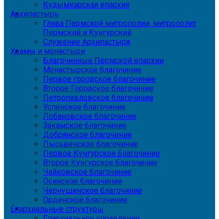
Кудымкарская епархия
Архипастырь
Глава Пермской митрополии, митрополит
Пермский и Кунгурский
Служение Архипастыря
Храмы и монастыри
Благочинные Пермской епархии
Монастырское благочиние
Первое городское благочиние
Второе Городское благочиние
Петропавловское благочиние
Успенское благочиние
Лобановское благочиние
Закамское благочиние
Добрянское благочиние
Лысьвенское благочиние
Первое Кунгурское благочиние
Второе Кунгурское благочиние
Чайковское благочиние
Осинское благочиние
Чернушинское благочиние
Ординское благочиние
Епархиальные структуры
Епархиальное управление