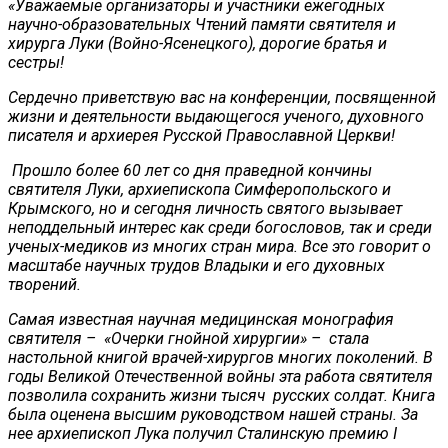
«Уважаемые организаторы и участники ежегодных
научно-образовательных Чтений памяти святителя и
хирурга Луки (Войно-Ясенецкого), дорогие братья и
сестры!
Сердечно приветствую вас на конференции, посвященной
жизни и деятельности выдающегося ученого, духовного
писателя и архиерея Русской Православной Церкви!
Прошло более 60 лет со дня праведной кончины
святителя Луки, архиепископа Симферопольского и
Крымского, но и сегодня личность святого вызывает
неподдельный интерес как среди богословов, так и среди
ученых-медиков из многих стран мира. Все это говорит о
масштабе научных трудов Владыки и его духовных
творений.
Самая известная научная медицинская монография
святителя – «Очерки гнойной хирургии» – стала
настольной книгой врачей-хирургов многих поколений. В
годы Великой Отечественной войны эта работа святителя
позволила сохранить жизни тысяч русских солдат. Книга
была оценена высшим руководством нашей страны. За
нее архиепископ Лука получил Сталинскую премию I