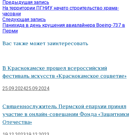
Предыдущая
Предыдущая запись
Навигация
Отправить
запись:
На территории ПГНИУ начато строительство храма-
по
часовни
Следующая
Следующая запись
записям
запись:
Панихида в день крушения авиалайнера Boeing-737 в
Перми
Вас также может заинтересовать
В Краснокамске прошел всероссийский
фестиваль искусств «Краснокамское соцветие»
25.09.2024
25.09.2024
Священнослужитель Пермской епархии принял
участие в онлайн-совещании Фонда «Защитники
Отечества»
19.12.2023
19.12.2023