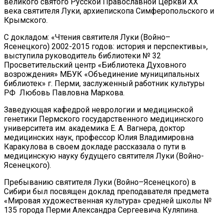
великого святого Русской Православной Церкви XX
века святителя Луки, архиепископа Симферопольского и
Крымского.
С докладом: «Чтения святителя Луки (Войно–
Ясенецкого) 2002-2015 годов: история и перспективы»,
выступила руководитель библиотеки № 32
Просветительский центр «Библиотека Духовного
возрождения» МБУК «Объединение муниципальных
библиотек» г. Перми, заслуженный работник культуры
РФ Любовь Павловна Маркова.
Заведующая кафедрой неврологии и медицинской
генетики Пермского государственного медицинского
университета им. академика Е. А. Вагнера, доктор
медицинских наук, профессор Юлия Владимировна
Каракулова в своем докладе рассказала о пути в
медицинскую науку будущего святителя Луки (Войно-
Ясенецкого).
Пребыванию святителя Луки (Войно–Ясенецкого) в
Сибири был посвящен доклад преподавателя предмета
«Мировая художественная культура» средней школы №
135 города Перми Александра Сергеевича Куляпина.