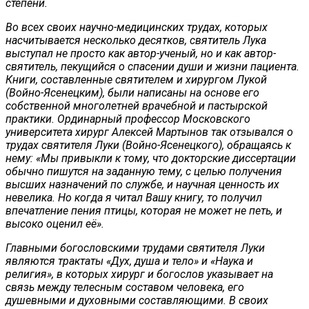
степени.
Во всех своих научно-медицинских трудах, которых
насчитывается несколько десятков, святитель Лука
выступал не просто как автор-ученый, но и как автор-
святитель, пекущийся о спасении души и жизни пациента.
Книги, составленные святителем и хирургом Лукой
(Войно-Ясенецким), были написаны на основе его
собственной многолетней врачебной и пастырской
практики. Ординарный профессор Московского
университета хирург Алексей Мартынов так отзывался о
трудах святителя Луки (Войно-Ясенецкого), обращаясь к
нему: «Мы привыкли к тому, что докторские диссертации
обычно пишутся на заданную тему, с целью получения
высших назначений по службе, и научная ценность их
невелика. Но когда я читал Вашу книгу, то получил
впечатление пения птицы, которая не может не петь, и
высоко оценил её».
Главными богословскими трудами святителя Луки
являются трактаты «Дух, душа и тело» и «Наука и
религия», в которых хирург и богослов указывает на
связь между телесным составом человека, его
душевными и духовными составляющими. В своих