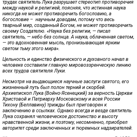
трудах святитель Лука разрушает стереотип противоречия
между наукой и религией, поясняя, что истинная наука
никогда не может противоречить богословию, а
богословие – научным доводам, потому что весь
тварный мир, созданный Богом, не может противоречить
своему Создателю. «Наука без религии, — писал
святитель, — небо без солнца. А наука, облаченная светом,
— это вдохновенная мысль, пронизывающая ярким
светом тьму этого мира».
Цельность и единство физического и духовного начал в
человеке составили главную мировоззренческую линию
всех трудов святителя Луки.
Несмотря на выдающиеся научные заслуги святого, его
жизненный путь был полон терний и скорбей.
Архиепископ Лука (Войно-Ясенецкий) за верность Церкви
Христовой и Патриарху Московскому и всея России
Тихону (Беллавину) трижды был приговорен к
заключению в ссылках. Однако всегда и везде святитель
Лука сохранял человеческое достоинство и высоту
нравственной жизни, и поэтому, несомненно, приобрел
авторитет среди заключенных и тюремных надзирателей.