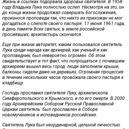
Жизнь в ссылках подорвала здоровье святителя. В 1958
году Владыка Лука полностью ослеп. Несмотря на это, он
до конца жизни продолжал совершать богослужения,
произнося проповеди так, что никто из прихожан не мог
догадаться о слепоте своего пастыря. 11 июня 1961 года,
в день памяти Всех святых, в земле российской
просиявших, архипастырь скончался.
Еще при жизни авторитет, каким пользовался святитель
Лука среди народа как архиерей, как ученый и как
проповедник, был невероятно огромен. Об этом
свидетельствует и тот факт, что попрощаться с почившим
архиереем вышел весь город: люди заполнили крыши,
балконы, сидели даже на деревьях. Огромная процессия
в течение нескольких часов провожала своего пастыря к
кладбищу.
Господь прославил святителя Луку, архиепископа
Симферопольского и Крымского, и по его смерти. В 2000
году Архиерейским Собором Русской Православной
Церкви святитель был прославлен в Соборе
новомучеников и исповедников российских.
Святитель Лука был неординарной, цельной личностью.