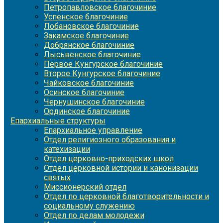
Петропавловское благочиние
Успенское благочиние
Лобановское благочиние
Закамское благочиние
Добрянское благочиние
Лысьвенское благочиние
Первое Кунгурское благочиние
Второе Кунгурское благочиние
Чайковское благочиние
Осинское благочиние
Чернушинское благочиние
Ординское благочиние
Епархиальные структуры
Епархиальное управление
Отдел религиозного образования и
катехизации
Отдел церковно-приходских школ
Отдел церковной истории и канонизации
святых
Миссионерский отдел
Отдел по церковной благотворительности и
социальному служению
Отдел по делам молодежи