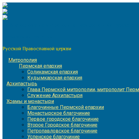
Перейти
к
содержимому
По благословению митрополита Пермского и Кунгурского 
Пермская митрополия
Русской Православной церкви
Митрополия
Пермская епархия
Соликамская епархия
Кудымкарская епархия
Архипастырь
Глава Пермской митрополии, митрополит Перм
Служение Архипастыря
Храмы и монастыри
Благочинные Пермской епархии
Монастырское благочиние
Первое городское благочиние
Второе Городское благочиние
Петропавловское благочиние
Успенское благочиние