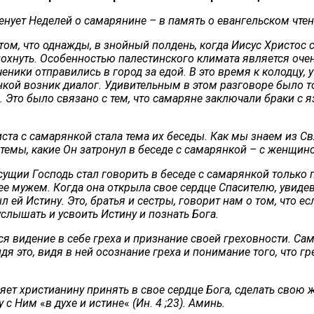
нует Неделей о самарянине – в память о евангельском чтен
ом, что однажды, в знойный полдень, когда Иисус Христос 
охнуть. Особенностью палестинского климата является очен
ченики отправились в город за едой. В это время к колодцу,
кой возник диалог. Удивительным в этом разговоре было то
 Это было связано с тем, что самаряне заключали браки с я
ста с самарянкой стала тема их беседы. Как мы знаем из С
темы, какие Он затронул в беседе с самарянкой – с женщин
сущии Господь стал говорить в беседе с самарянкой только 
 ее мужем. Когда она открыла свое сердце Спасителю, увиде
л ей Истину. Это, братья и сестры, говорит нам о том, что е
слышать и усвоить Истину и познать Бога.
ся видение в себе греха и признание своей греховности. С
дя это, видя в ней осознание греха и понимание того, что гр
ет христианину принять в свое сердце Бога, сделать свою ж
ву с Ним
«
в духе и истине
«
(Ин. 4 ;23).
Аминь.