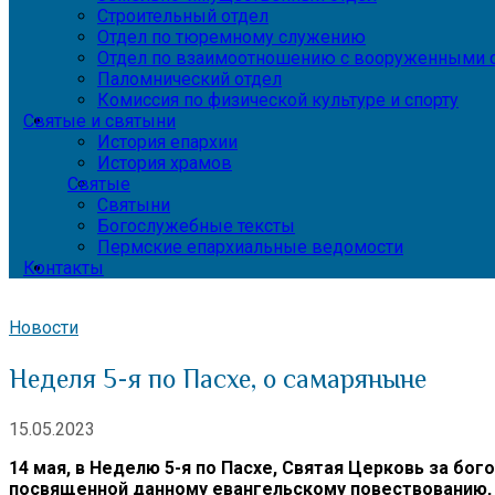
Строительный отдел
Отдел по тюремному служению
Отдел по взаимоотношению с вооруженными с
Паломнический отдел
Комиссия по физической культуре и спорту
Святые и святыни
История епархии
История храмов
Святые
Святыни
Богослужебные тексты
Пермские епархиальные ведомости
Контакты
Новости
Неделя 5-я по Пасхе, о самаряныне
15.05.2023
14 мая, в Неделю 5-я по Пасхе, Святая Церковь за б
посвященной данному евангельскому повествованию,