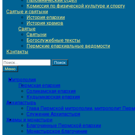
Паломнический отдел
Комиссия по физической культуре и спорту
Святые и святыни
История епархии
История храмов
Святые
Святыни
Богослужебные тексты
Пермские епархиальные ведомости
Контакты
Найти:
Меню
Митрополия
Пермская епархия
Соликамская епархия
Кудымкарская епархия
Архипастырь
Глава Пермской митрополии, митрополит Перм
Служение Архипастыря
Храмы и монастыри
Благочинные Пермской епархии
Монастырское благочиние