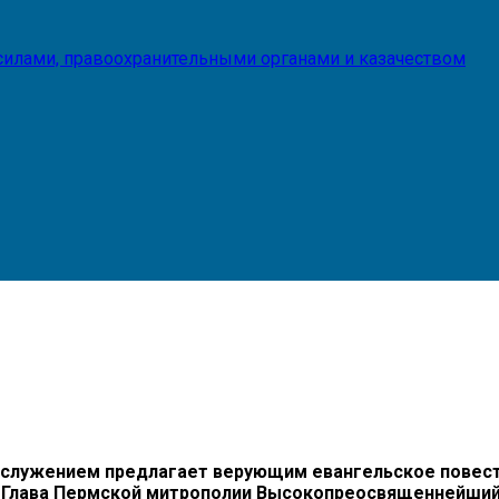
илами, правоохранительными органами и казачеством
огослужением предлагает верующим евангельское повест
 Глава Пермской митрополии Высокопреосвященнейший 