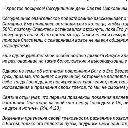
– Христос воскресе! Сегодняшний день Святая Церковь име
Сегодняшнее евангельское повествование рассказывает о т
Самарию, Ему пришлось остановиться у колодца, чтобы отд
50°С, поэтому Спаситель остановился отдохнуть, пока Его у
почерпнуть воды. В это время между Спасителем и самарян
природе Спаситель, с самарянами вовсе не имели общения.
недопустимо.
Еще одной удивительной особенностью диалога Иисуса Хри
не разговаривал на такие богословские и высокодуховные 
Однако на темы об истинном поклонении Богу, о Его Везде
грех, признав, что живет с мужчиной, который не является
себе, тогда Господь, как подчеркивает евангелист, приоткры
исповедания и признания своих грехов, то мы не сможем у
Святые отцы учат, что первым признаком покаяния являет
состояния. Она открыла свой грех перед Господом, и Он, ви
«
в духе и истине
«
(Ин. 4 ;23).
Видение и признание своей греховности, раскаяние позволя
с Богом, только это является путем, ведущим нас к единст