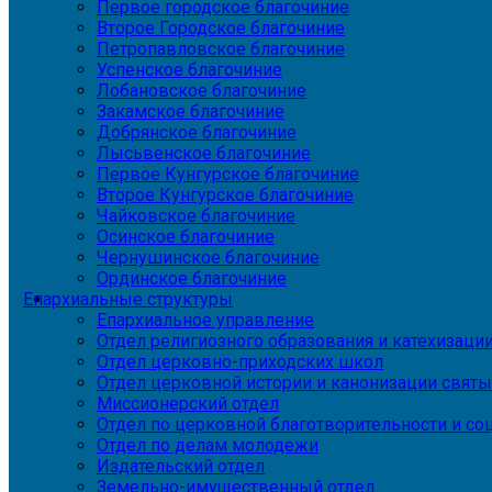
Первое городское благочиние
Второе Городское благочиние
Петропавловское благочиние
Успенское благочиние
Лобановское благочиние
Закамское благочиние
Добрянское благочиние
Лысьвенское благочиние
Первое Кунгурское благочиние
Второе Кунгурское благочиние
Чайковское благочиние
Осинское благочиние
Чернушинское благочиние
Ординское благочиние
Епархиальные структуры
Епархиальное управление
Отдел религиозного образования и катехизаци
Отдел церковно-приходских школ
Отдел церковной истории и канонизации святы
Миссионерский отдел
Отдел по церковной благотворительности и с
Отдел по делам молодежи
Издательский отдел
Земельно-имущественный отдел