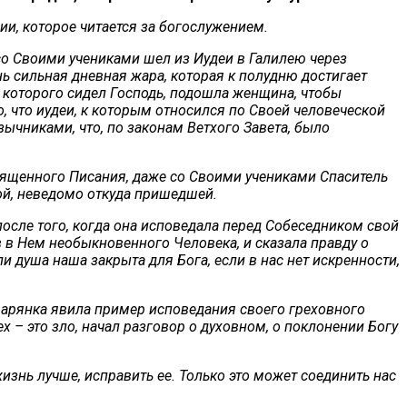
ии, которое читается за богослужением.
со Своими учениками шел из Иудеи в Галилею через
ь сильная дневная жара, которая к полудню достигает
 у которого сидел Господь, подошла женщина, чтобы
, что иудеи, к которым относился по Своей человеческой
зычниками, что, по законам Ветхого Завета, было
вященного Писания, даже со Своими учениками Спаситель
ой, неведомо откуда пришедшей.
после того, когда она исповедала перед Собеседником свой
в в Нем необыкновенного Человека, и сказала правду о
сли душа наша закрыта для Бога, если в нас нет искренности,
амарянка явила пример исповедания своего греховного
ех – это зло, начал разговор о духовном, о поклонении Богу
изнь лучше, исправить ее. Только это может соединить нас