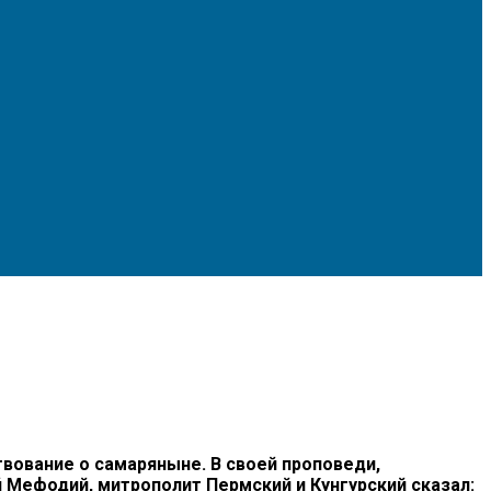
вование о самаряныне. В своей проповеди,
Мефодий, митрополит Пермский и Кунгурский сказал: