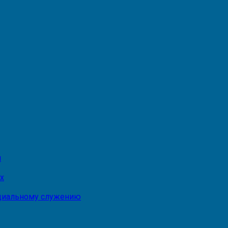
и
х
оциальному служению