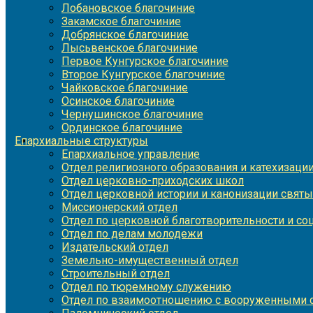
Лобановское благочиние
Закамское благочиние
Добрянское благочиние
Лысьвенское благочиние
Первое Кунгурское благочиние
Второе Кунгурское благочиние
Чайковское благочиние
Осинское благочиние
Чернушинское благочиние
Ординское благочиние
Епархиальные структуры
Епархиальное управление
Отдел религиозного образования и катехизаци
Отдел церковно-приходских школ
Отдел церковной истории и канонизации святы
Миссионерский отдел
Отдел по церковной благотворительности и с
Отдел по делам молодежи
Издательский отдел
Земельно-имущественный отдел
Строительный отдел
Отдел по тюремному служению
Отдел по взаимоотношению с вооруженными с