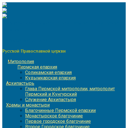
Перейти
к
содержимому
По благословению митрополита Пермского и Кунгурского
Игнатия
Пермская митрополия
Русской Православной церкви
Митрополия
Пермская епархия
Соликамская епархия
Кудымкарская епархия
Архипастырь
Глава Пермской митрополии, митрополит
Пермский и Кунгурский
Служение Архипастыря
Храмы и монастыри
Благочинные Пермской епархии
Монастырское благочиние
Первое городское благочиние
Второе Городское благочиние