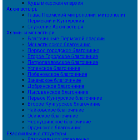
Кудымкарская епархия
Архипастырь
Глава Пермской митрополии, митрополит
Пермский и Кунгурский
Служение Архипастыря
Храмы и монастыри
Благочинные Пермской епархии
Монастырское благочиние
Первое городское благочиние
Второе Городское благочиние
Петропавловское благочиние
Успенское благочиние
Лобановское благочиние
Закамское благочиние
Добрянское благочиние
Лысьвенское благочиние
Первое Кунгурское благочиние
Второе Кунгурское благочиние
Чайковское благочиние
Осинское благочиние
Чернушинское благочиние
Ординское благочиние
Епархиальные структуры
Епархиальное управление