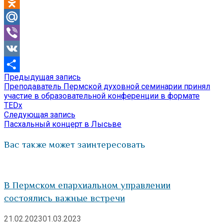
Telegram
Odnoklassniki
Mail.Ru
Viber
VK
Предыдущая
Предыдущая запись
Навигация
Отправить
запись:
Преподаватель Пермской духовной семинарии принял
по
участие в образовательной конференции в формате
TEDх
записям
Следующая
Следующая запись
запись:
Пасхальный концерт в Лысьве
Вас также может заинтересовать
В Пермском епархиальном управлении
состоялись важные встречи
21.02.2023
01.03.2023