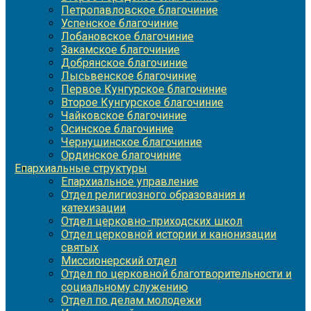
Петропавловское благочиние
Успенское благочиние
Лобановское благочиние
Закамское благочиние
Добрянское благочиние
Лысьвенское благочиние
Первое Кунгурское благочиние
Второе Кунгурское благочиние
Чайковское благочиние
Осинское благочиние
Чернушинское благочиние
Ординское благочиние
Епархиальные структуры
Епархиальное управление
Отдел религиозного образования и
катехизации
Отдел церковно-приходских школ
Отдел церковной истории и канонизации
святых
Миссионерский отдел
Отдел по церковной благотворительности и
социальному служению
Отдел по делам молодежи