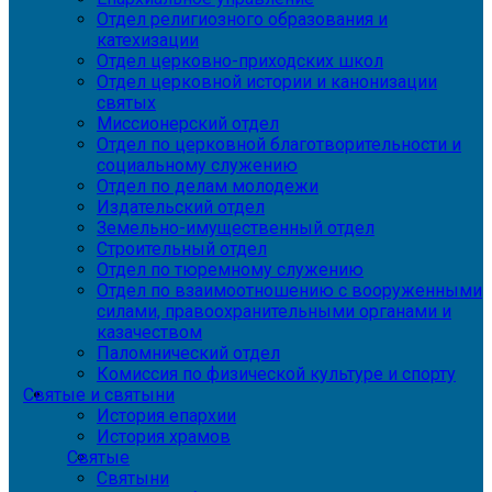
Отдел религиозного образования и
катехизации
Отдел церковно-приходских школ
Отдел церковной истории и канонизации
святых
Миссионерский отдел
Отдел по церковной благотворительности и
социальному служению
Отдел по делам молодежи
Издательский отдел
Земельно-имущественный отдел
Строительный отдел
Отдел по тюремному служению
Отдел по взаимоотношению с вооруженными
силами, правоохранительными органами и
казачеством
Паломнический отдел
Комиссия по физической культуре и спорту
Святые и святыни
История епархии
История храмов
Святые
Святыни