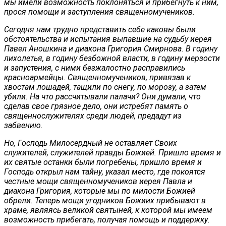
мы имели возможность поклоняться и прибегнуть к ним,
прося помощи и заступления священномучеников.
Сегодня нам трудно представить себе каковы были
обстоятельства и испытания выпавшие на судьбу иерея
Павел Аношкина и диакона Григория Смирнова. В годину
лихолетья, в годину безбожной власти, в годину мерзости
и запустения, с ними безжалостно расправились
красноармейцы. Священномучеников, привязав к
хвостам лошадей, тащили по снегу, по морозу, а затем
убили. На что рассчитывали палачи? Они думали, что
сделав свое грязное дело, они истребят память о
священнослужителях среди людей, предадут из
забвению.
Но, Господь Милосердный не оставляет Своих
служителей, служителей правды Божией. Пришло время и
их святые останки были погребены, пришло время и
Господь открыл нам тайну, указал место, где покоятся
честные мощи священномучеников иерея Павла и
диакона Григория, которые мы по милости Божией
обрели. Теперь мощи угодников Божиих прибывают в
храме, являясь великой святыней, к которой мы имеем
возможность прибегать, получая помощь и поддержку.