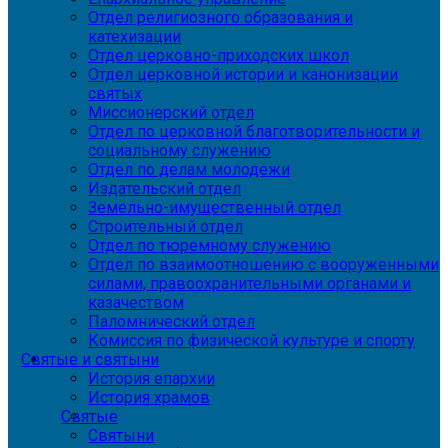
Отдел религиозного образования и
катехизации
Отдел церковно-приходских школ
Отдел церковной истории и канонизации
святых
Миссионерский отдел
Отдел по церковной благотворительности и
социальному служению
Отдел по делам молодежи
Издательский отдел
Земельно-имущественный отдел
Строительный отдел
Отдел по тюремному служению
Отдел по взаимоотношению с вооруженными
силами, правоохранительными органами и
казачеством
Паломнический отдел
Комиссия по физической культуре и спорту
Святые и святыни
История епархии
История храмов
Святые
Святыни