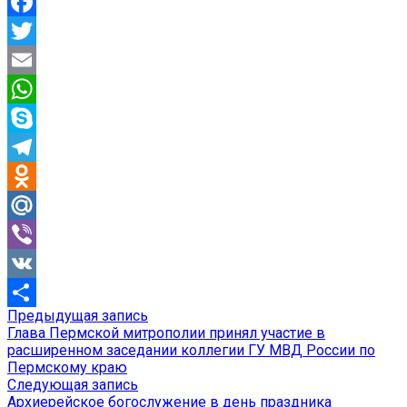
Facebook
Twitter
Email
WhatsApp
Skype
Telegram
Odnoklassniki
Mail.Ru
Viber
VK
Предыдущая
Предыдущая запись
Навигация
Отправить
запись:
Глава Пермской митрополии принял участие в
по
расширенном заседании коллегии ГУ МВД России по
Пермскому краю
записям
Следующая
Следующая запись
запись:
Архиерейское богослужение в день праздника