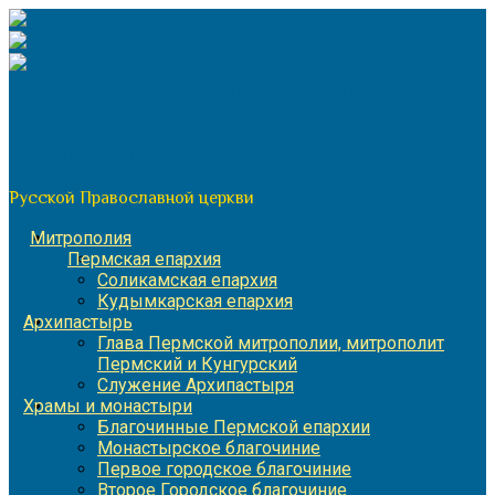
Перейти
к
содержимому
По благословению митрополита Пермского и Кунгурского
Игнатия
Пермская митрополия
Русской Православной церкви
Митрополия
Пермская епархия
Соликамская епархия
Кудымкарская епархия
Архипастырь
Глава Пермской митрополии, митрополит
Пермский и Кунгурский
Служение Архипастыря
Храмы и монастыри
Благочинные Пермской епархии
Монастырское благочиние
Первое городское благочиние
Второе Городское благочиние