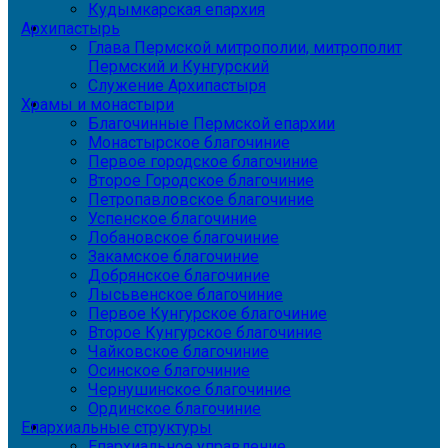
Кудымкарская епархия
Архипастырь
Глава Пермской митрополии, митрополит
Пермский и Кунгурский
Служение Архипастыря
Храмы и монастыри
Благочинные Пермской епархии
Монастырское благочиние
Первое городское благочиние
Второе Городское благочиние
Петропавловское благочиние
Успенское благочиние
Лобановское благочиние
Закамское благочиние
Добрянское благочиние
Лысьвенское благочиние
Первое Кунгурское благочиние
Второе Кунгурское благочиние
Чайковское благочиние
Осинское благочиние
Чернушинское благочиние
Ординское благочиние
Епархиальные структуры
Епархиальное управление