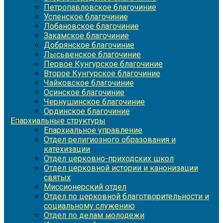
Петропавловское благочиние
Успенское благочиние
Лобановское благочиние
Закамское благочиние
Добрянское благочиние
Лысьвенское благочиние
Первое Кунгурское благочиние
Второе Кунгурское благочиние
Чайковское благочиние
Осинское благочиние
Чернушинское благочиние
Ординское благочиние
Епархиальные структуры
Епархиальное управление
Отдел религиозного образования и
катехизации
Отдел церковно-приходских школ
Отдел церковной истории и канонизации
святых
Миссионерский отдел
Отдел по церковной благотворительности и
социальному служению
Отдел по делам молодежи