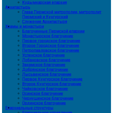
Кудымкарская епархия
Архипастырь
Глава Пермской митрополии, митрополит
Пермский и Кунгурский
Служение Архипастыря
Храмы и монастыри
Благочинные Пермской епархии
Монастырское благочиние
Первое городское благочиние
Второе Городское благочиние
Петропавловское благочиние
Успенское благочиние
Лобановское благочиние
Закамское благочиние
Добрянское благочиние
Лысьвенское благочиние
Первое Кунгурское благочиние
Второе Кунгурское благочиние
Чайковское благочиние
Осинское благочиние
Чернушинское благочиние
Ординское благочиние
Епархиальные структуры
Епархиальное управление