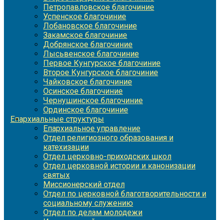
Петропавловское благочиние
Успенское благочиние
Лобановское благочиние
Закамское благочиние
Добрянское благочиние
Лысьвенское благочиние
Первое Кунгурское благочиние
Второе Кунгурское благочиние
Чайковское благочиние
Осинское благочиние
Чернушинское благочиние
Ординское благочиние
Епархиальные структуры
Епархиальное управление
Отдел религиозного образования и
катехизации
Отдел церковно-приходских школ
Отдел церковной истории и канонизации
святых
Миссионерский отдел
Отдел по церковной благотворительности и
социальному служению
Отдел по делам молодежи