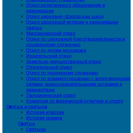
Отдел религиозного образования и
катехизации
Отдел церковно-приходских школ
Отдел церковной истории и канонизации
святых
Миссионерский отдел
Отдел по церковной благотворительности и
социальному служению
Отдел по делам молодежи
Издательский отдел
Земельно-имущественный отдел
Строительный отдел
Отдел по тюремному служению
Отдел по взаимоотношению с вооруженными
силами, правоохранительными органами и
казачеством
Паломнический отдел
Комиссия по физической культуре и спорту
Святые и святыни
История епархии
История храмов
Святые
Святыни