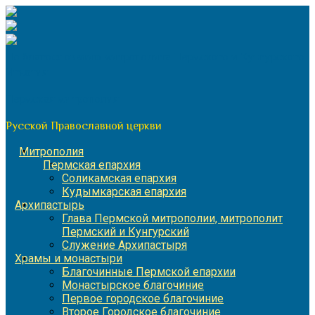
Перейти
к
содержимому
По благословению митрополита Пермского и Кунгурского
Игнатия
Пермская митрополия
Русской Православной церкви
Митрополия
Пермская епархия
Соликамская епархия
Кудымкарская епархия
Архипастырь
Глава Пермской митрополии, митрополит
Пермский и Кунгурский
Служение Архипастыря
Храмы и монастыри
Благочинные Пермской епархии
Монастырское благочиние
Первое городское благочиние
Второе Городское благочиние