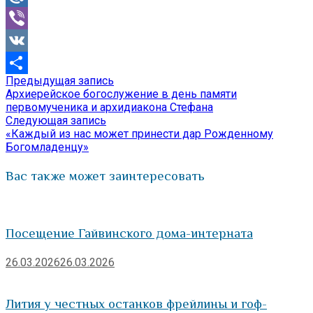
Mail.Ru
Viber
VK
Предыдущая
Предыдущая запись
Навигация
Отправить
запись:
Архиерейское богослужение в день памяти
по
первомученика и архидиакона Стефана
Следующая
Следующая запись
записям
запись:
«Каждый из нас может принести дар Рожденному
Богомладенцу»
Вас также может заинтересовать
Посещение Гайвинского дома-интерната
26.03.2026
26.03.2026
Лития у честных останков фрейлины и гоф-