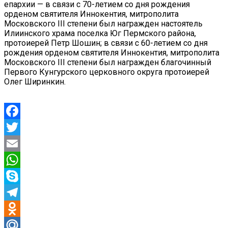
епархии — в связи с 70-летием со дня рождения
орденом святителя Иннокентия, митрополита
Московского III степени был награжден настоятель
Илиинского храма поселка Юг Пермского района,
протоиерей Петр Шошин; в связи с 60-летием со дня
рождения орденом святителя Иннокентия, митрополита
Московского III степени был награжден благочинный
Первого Кунгурского церковного округа протоиерей
Олег Ширинкин.
Facebook
Twitter
Email
WhatsApp
Skype
Telegram
Odnoklassniki