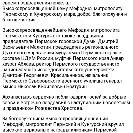
своем поздравлении пожелал
Высокопреосвященнейшему Мефодию, митрополиту
Пермскому и Кунгурскому мира, добра, благополучия и
благоденствия.
Высокопреосвященнейшего Мефодия, митрополита
Пермского и Кунгурского также поздравили
председатель Пермской городской Думы Дмитрий
Васильевич Малютин, председатель регионального
Духовного управления мусульман Пермского края в
составе ЦДУМ России, муфтий Пермского края Анвар
хазрат Аблаев, ректор Пермского государственного
национального исследовательского университета
Дмитрий Георгиевич Красильников, начальник
Пермского Суворовского военного училища генерал-
майор Николай Кириллович Братухин.
Архипастырь сердечно поблагодарил гостей за добрые
слова и встречно поздравил с наступившим новолетием
и праздником Рождества Христова.
За богослужением Высокопреосвященнейший
Мефодий, митрополит Пермский и Кунгурский вручил
высокие церковные награды клирикам Пермской