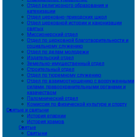
Отдел религиозного образования и
катехизации
Отдел церковно-приходских школ
Отдел церковной истории и канонизации
святых
Миссионерский отдел
Отдел по церковной благотворительности и
социальному служению
Отдел по делам молодежи
Издательский отдел
Земельно-имущественный отдел
Строительный отдел
Отдел по тюремному служению
Отдел по взаимоотношению с вооруженными
силами, правоохранительными органами и
казачеством
Паломнический отдел
Комиссия по физической культуре и спорту
Святые и святыни
История епархии
История храмов
Святые
Святыни