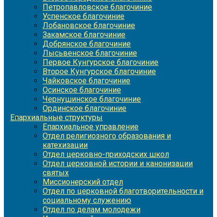
Петропавловское благочиние
Успенское благочиние
Лобановское благочиние
Закамское благочиние
Добрянское благочиние
Лысьвенское благочиние
Первое Кунгурское благочиние
Второе Кунгурское благочиние
Чайковское благочиние
Осинское благочиние
Чернушинское благочиние
Ординское благочиние
Епархиальные структуры
Епархиальное управление
Отдел религиозного образования и
катехизации
Отдел церковно-приходских школ
Отдел церковной истории и канонизации
святых
Миссионерский отдел
Отдел по церковной благотворительности и
социальному служению
Отдел по делам молодежи