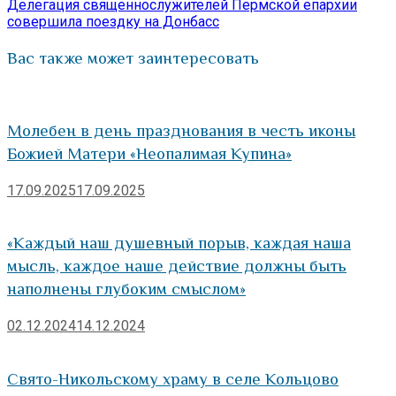
запись:
Делегация священнослужителей Пермской епархии
записям
совершила поездку на Донбасс
Вас также может заинтересовать
Молебен в день празднования в честь иконы
Божией Матери «Неопалимая Купина»
17.09.2025
17.09.2025
«Каждый наш душевный порыв, каждая наша
мысль, каждое наше действие должны быть
наполнены глубоким смыслом»
02.12.2024
14.12.2024
Свято-Никольскому храму в селе Кольцово