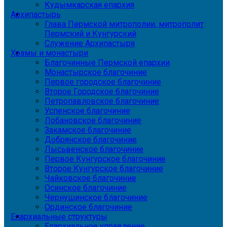
Кудымкарская епархия
Архипастырь
Глава Пермской митрополии, митрополит
Пермский и Кунгурский
Служение Архипастыря
Храмы и монастыри
Благочинные Пермской епархии
Монастырское благочиние
Первое городское благочиние
Второе Городское благочиние
Петропавловское благочиние
Успенское благочиние
Лобановское благочиние
Закамское благочиние
Добрянское благочиние
Лысьвенское благочиние
Первое Кунгурское благочиние
Второе Кунгурское благочиние
Чайковское благочиние
Осинское благочиние
Чернушинское благочиние
Ординское благочиние
Епархиальные структуры
Епархиальное управление