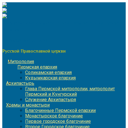
Перейти
к
содержимому
По благословению митрополита Пермского и Кунгурского
Игнатия
Пермская митрополия
Русской Православной церкви
Митрополия
Пермская епархия
Соликамская епархия
Кудымкарская епархия
Архипастырь
Глава Пермской митрополии, митрополит
Пермский и Кунгурский
Служение Архипастыря
Храмы и монастыри
Благочинные Пермской епархии
Монастырское благочиние
Первое городское благочиние
Второе Городское благочиние