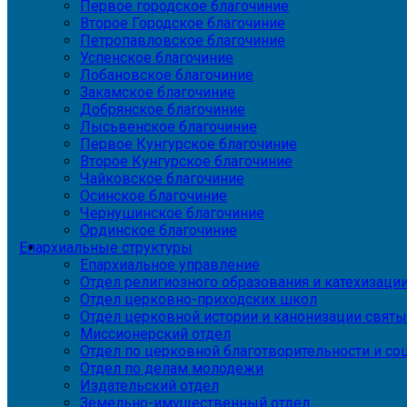
Первое городское благочиние
Второе Городское благочиние
Петропавловское благочиние
Успенское благочиние
Лобановское благочиние
Закамское благочиние
Добрянское благочиние
Лысьвенское благочиние
Первое Кунгурское благочиние
Второе Кунгурское благочиние
Чайковское благочиние
Осинское благочиние
Чернушинское благочиние
Ординское благочиние
Епархиальные структуры
Епархиальное управление
Отдел религиозного образования и катехизаци
Отдел церковно-приходских школ
Отдел церковной истории и канонизации святы
Миссионерский отдел
Отдел по церковной благотворительности и с
Отдел по делам молодежи
Издательский отдел
Земельно-имущественный отдел