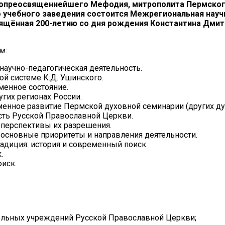
опреосвященнейшего Мефодия, митрополита Пермского 
ного учебного заведения состоится Межрегиональная на
свящённая 200-летию со дня рождения Константина Дми
м:
научно-педагогическая деятельность.
й системе К.Д. Ушинского.
менное состояние.
гих регионах России.
менное развитие Пермской духовной семинарии (других д
сть Русской Православной Церкви.
 перспективы их разрешения.
 основные приоритеты и направления деятельности.
адиция: история и современный поиск.
.
иск.
ельных учреждений Русской Православной Церкви;