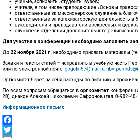
ученые, аспиранты, студенты вузов;
учителя, в том числе преподающие «Основы правос
ответственные за миссионерское служение в благоч
ответственные за катехизаторскую деятельность в б
руководители и преподаватели воскресных и церко
слушатели отделений дополнительного религиозног
Для участия в конференции необходимо заполнить заяв
До
22 ноября 2021 г.
необходимо прислать материалы (тек
Заявки и тексты статей – направлять в учебную часть Пер
или по электронной почте:
gogolin57@mail.ru
;
nbv-permds@m
Оргкомитет берёт на себя расходы по питанию и прожива
По всем вопросам обращаться в
оргкомитет
конференц
28), диакон Алексей Николаевич Сафронов (тел. 8-982-48-4
Информационное письмо
Facebook