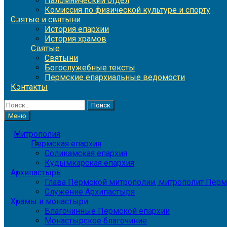
Паломнический отдел
Комиссия по физической культуре и спорту
Святые и святыни
История епархии
История храмов
Святые
Святыни
Богослужебные тексты
Пермские епархиальные ведомости
Контакты
Найти:
Меню
Митрополия
Пермская епархия
Соликамская епархия
Кудымкарская епархия
Архипастырь
Глава Пермской митрополии, митрополит Перм
Служение Архипастыря
Храмы и монастыри
Благочинные Пермской епархии
Монастырское благочиние