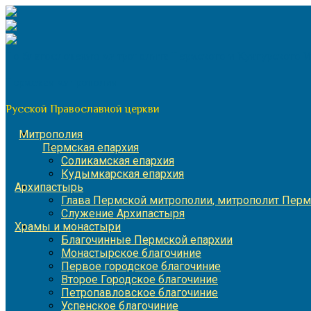
Перейти
к
содержимому
По благословению митрополита Пермского и Кунгурского 
Пермская митрополия
Русской Православной церкви
Митрополия
Пермская епархия
Соликамская епархия
Кудымкарская епархия
Архипастырь
Глава Пермской митрополии, митрополит Перм
Служение Архипастыря
Храмы и монастыри
Благочинные Пермской епархии
Монастырское благочиние
Первое городское благочиние
Второе Городское благочиние
Петропавловское благочиние
Успенское благочиние