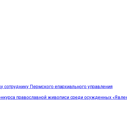
у сотруднику Пермского епархиального управления
конкурса православной живописи среди осужденных «Явле