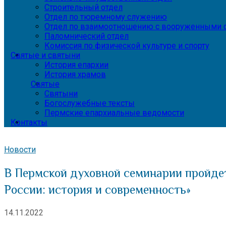
Строительный отдел
Отдел по тюремному служению
Отдел по взаимоотношению с вооруженными с
Паломнический отдел
Комиссия по физической культуре и спорту
Святые и святыни
История епархии
История храмов
Святые
Святыни
Богослужебные тексты
Пермские епархиальные ведомости
Контакты
Новости
В Пермской духовной семинарии пройде
России: история и современность»
14.11.2022