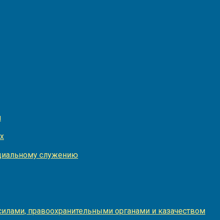
и
х
оциальному служению
илами, правоохранительными органами и казачеством