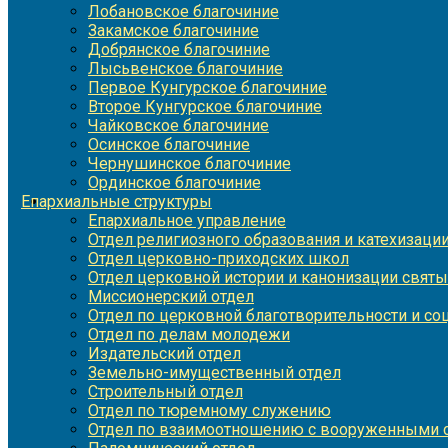
Лобановское благочиние
Закамское благочиние
Добрянское благочиние
Лысьвенское благочиние
Первое Кунгурское благочиние
Второе Кунгурское благочиние
Чайковское благочиние
Осинское благочиние
Чернушинское благочиние
Ординское благочиние
Епархиальные структуры
Епархиальное управление
Отдел религиозного образования и катехизаци
Отдел церковно-приходских школ
Отдел церковной истории и канонизации святы
Миссионерский отдел
Отдел по церковной благотворительности и с
Отдел по делам молодежи
Издательский отдел
Земельно-имущественный отдел
Строительный отдел
Отдел по тюремному служению
Отдел по взаимоотношению с вооруженными с