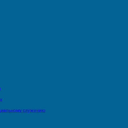
и
х
оциальному служению