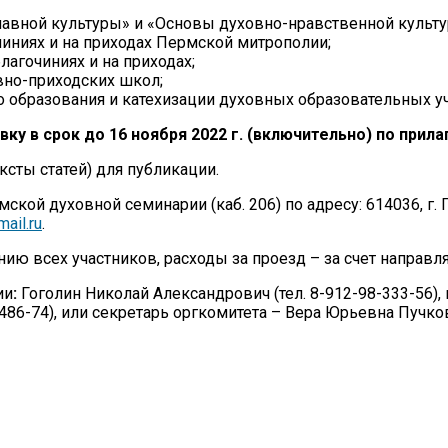
лавной культуры» и «Основы духовно-нравственной культу
иниях и на приходах Пермской митрополии;
лагочиниях и на приходах;
вно-приходских школ;
о образования и катехизации духовных образовательных 
ку в срок до 16 ноября 2022 г. (включительно) по прил
сты статей) для публикации.
мской духовной семинарии (каб. 206) по адресу: 614036, г
ail.ru
.
нию всех участников, расходы за проезд – за счет направ
ии
:
Гоголин Николай Александрович (тел. 8-912-98-333-56),
86-74), или секретарь оргкомитета – Вера Юрьевна Пучкова 