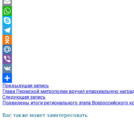
Twitter
Email
WhatsApp
Skype
Telegram
Odnoklassniki
Mail.Ru
Viber
VK
Предыдущая
Предыдущая запись
Навигация
Отправить
запись:
Глава Пермской митрополии вручил епархиальную наград
по
Следующая
Следующая запись
запись:
Подведены итоги регионального этапа Всероссийского 
записям
Вас также может заинтересовать