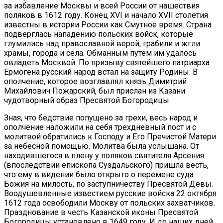
за избавление Москвы и всей России от нашествия
поляков в 1612 году. Конец ХVI и начало ХVII столетия
известны в истории России как Смутное время. Страна
подверглась нападению польских войск, которые
глумились над православной верой, грабили и жгли
храмы, города и села. Обманным путем им удалось
овладеть Москвой. По призыву святейшего патриарха
Ермогена русский народ встал на защиту Родины. В
ополчение, которое возглавлял князь Димитрий
Михайлович Пожарский, был прислан из Казани
чудотворный образ Пресвятой Богородицы.
Зная, что бедствие попущено за грехи, весь народ и
ополчение наложили на себя трехдневный пост и с
молитвой обратились к Господу и Его Пречистой Матери
за небесной помощью. Молитва была услышана. От
находившегося в плену у поляков святителя Арсения
(впоследствии епископа Суздальского) пришла весть,
что ему в видении было открыто о перемене суда
Божия на милость, по заступничеству Пресвятой Девы.
Воодушевленные известием русские войска 22 октября
1612 года освободили Москву от польских захватчиков.
Празднование в честь Казанской иконы Пресвятой
Богородицы установлено в 1649 году. И до наших дней