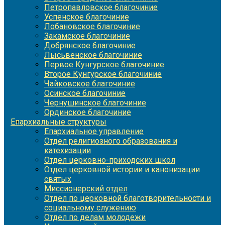
Петропавловское благочиние
Успенское благочиние
Лобановское благочиние
Закамское благочиние
Добрянское благочиние
Лысьвенское благочиние
Первое Кунгурское благочиние
Второе Кунгурское благочиние
Чайковское благочиние
Осинское благочиние
Чернушинское благочиние
Ординское благочиние
Епархиальные структуры
Епархиальное управление
Отдел религиозного образования и
катехизации
Отдел церковно-приходских школ
Отдел церковной истории и канонизации
святых
Миссионерский отдел
Отдел по церковной благотворительности и
социальному служению
Отдел по делам молодежи