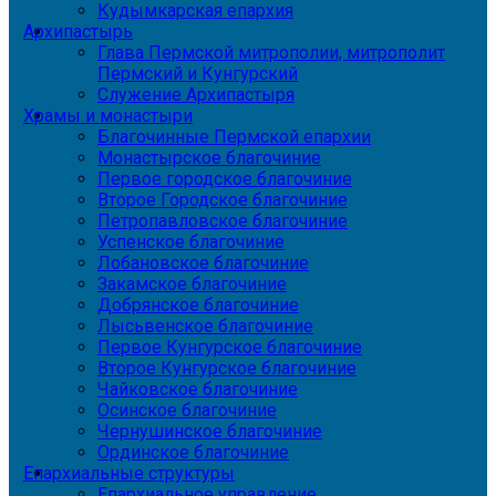
Кудымкарская епархия
Архипастырь
Глава Пермской митрополии, митрополит
Пермский и Кунгурский
Служение Архипастыря
Храмы и монастыри
Благочинные Пермской епархии
Монастырское благочиние
Первое городское благочиние
Второе Городское благочиние
Петропавловское благочиние
Успенское благочиние
Лобановское благочиние
Закамское благочиние
Добрянское благочиние
Лысьвенское благочиние
Первое Кунгурское благочиние
Второе Кунгурское благочиние
Чайковское благочиние
Осинское благочиние
Чернушинское благочиние
Ординское благочиние
Епархиальные структуры
Епархиальное управление