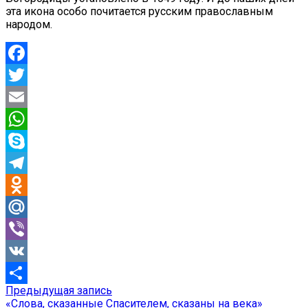
эта икона особо почитается русским православным
народом.
Facebook
Twitter
Email
WhatsApp
Skype
Telegram
Odnoklassniki
Mail.Ru
Viber
VK
Предыдущая
Предыдущая запись
Навигация
Отправить
запись:
«Слова, сказанные Спасителем, сказаны на века»