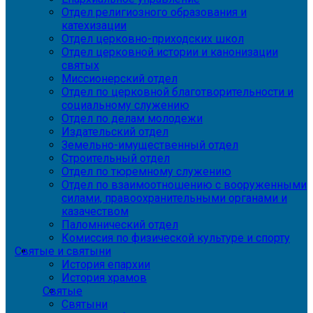
Отдел религиозного образования и
катехизации
Отдел церковно-приходских школ
Отдел церковной истории и канонизации
святых
Миссионерский отдел
Отдел по церковной благотворительности и
социальному служению
Отдел по делам молодежи
Издательский отдел
Земельно-имущественный отдел
Строительный отдел
Отдел по тюремному служению
Отдел по взаимоотношению с вооруженными
силами, правоохранительными органами и
казачеством
Паломнический отдел
Комиссия по физической культуре и спорту
Святые и святыни
История епархии
История храмов
Святые
Святыни