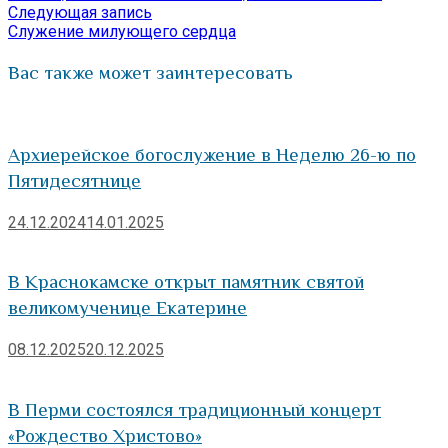
по
Следующая
Следующая запись
запись:
Служение милующего сердца
записям
Вас также может заинтересовать
Архиерейское богослужение в Неделю 26-ю по
Пятидесятнице
24.12.2024
14.01.2025
В Краснокамске открыт памятник святой
великомученице Екатерине
08.12.2025
20.12.2025
В Перми состоялся традиционный концерт
«Рождество Христово»