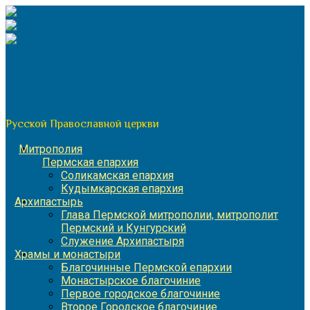
Перейти
к
содержимому
По благословению митрополита Пермского и Кунгурского
Игнатия
Пермская митрополия
Русской Православной церкви
Митрополия
Пермская епархия
Соликамская епархия
Кудымкарская епархия
Архипастырь
Глава Пермской митрополии, митрополит
Пермский и Кунгурский
Служение Архипастыря
Храмы и монастыри
Благочинные Пермской епархии
Монастырское благочиние
Первое городское благочиние
Второе Городское благочиние