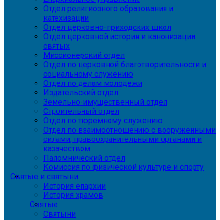
Отдел религиозного образования и
катехизации
Отдел церковно-приходских школ
Отдел церковной истории и канонизации
святых
Миссионерский отдел
Отдел по церковной благотворительности и
социальному служению
Отдел по делам молодежи
Издательский отдел
Земельно-имущественный отдел
Строительный отдел
Отдел по тюремному служению
Отдел по взаимоотношению с вооруженными
силами, правоохранительными органами и
казачеством
Паломнический отдел
Комиссия по физической культуре и спорту
Святые и святыни
История епархии
История храмов
Святые
Святыни