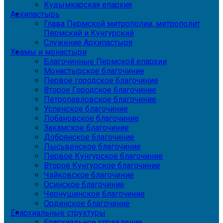
Кудымкарская епархия
Архипастырь
Глава Пермской митрополии, митрополит
Пермский и Кунгурский
Служение Архипастыря
Храмы и монастыри
Благочинные Пермской епархии
Монастырское благочиние
Первое городское благочиние
Второе Городское благочиние
Петропавловское благочиние
Успенское благочиние
Лобановское благочиние
Закамское благочиние
Добрянское благочиние
Лысьвенское благочиние
Первое Кунгурское благочиние
Второе Кунгурское благочиние
Чайковское благочиние
Осинское благочиние
Чернушинское благочиние
Ординское благочиние
Епархиальные структуры
Епархиальное управление