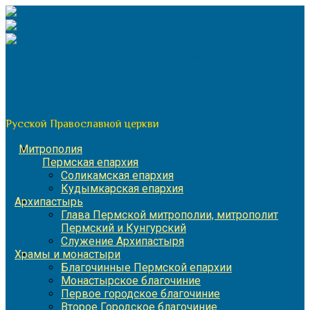
Перейти
к
содержимому
По благословению митрополита Пермского и Кунгурского
Игнатия
Пермская митрополия
Русской Православной церкви
Митрополия
Пермская епархия
Соликамская епархия
Кудымкарская епархия
Архипастырь
Глава Пермской митрополии, митрополит
Пермский и Кунгурский
Служение Архипастыря
Храмы и монастыри
Благочинные Пермской епархии
Монастырское благочиние
Первое городское благочиние
Второе Городское благочиние