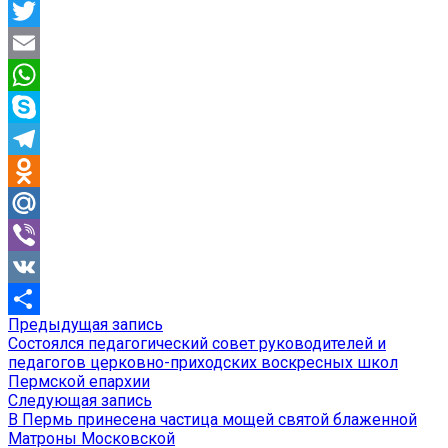
Facebook
Twitter
Email
WhatsApp
Skype
Telegram
Odnoklassniki
Mail.Ru
Viber
VK
Предыдущая
Предыдущая запись
Навигация
Отправить
запись:
Состоялся педагогический совет руководителей и
по
педагогов церковно-приходских воскресных школ
Пермской епархии
записям
Следующая
Следующая запись
запись:
В Пермь принесена частица мощей святой блаженной
Матроны Московской