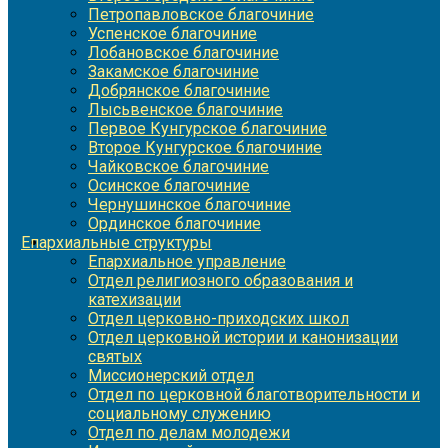
Петропавловское благочиние
Успенское благочиние
Лобановское благочиние
Закамское благочиние
Добрянское благочиние
Лысьвенское благочиние
Первое Кунгурское благочиние
Второе Кунгурское благочиние
Чайковское благочиние
Осинское благочиние
Чернушинское благочиние
Ординское благочиние
Епархиальные структуры
Епархиальное управление
Отдел религиозного образования и
катехизации
Отдел церковно-приходских школ
Отдел церковной истории и канонизации
святых
Миссионерский отдел
Отдел по церковной благотворительности и
социальному служению
Отдел по делам молодежи