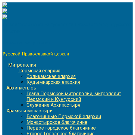
Перейти
к
содержимому
По благословению митрополита Пермского и Кунгурского
Игнатия
Пермская митрополия
Русской Православной церкви
Митрополия
Пермская епархия
Соликамская епархия
Кудымкарская епархия
Архипастырь
Глава Пермской митрополии, митрополит
Пермский и Кунгурский
Служение Архипастыря
Храмы и монастыри
Благочинные Пермской епархии
Монастырское благочиние
Первое городское благочиние
Второе Городское благочиние