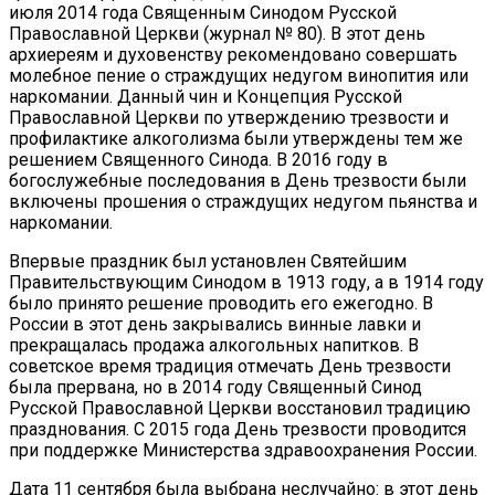
июля 2014 года Священным Синодом Русской
Православной Церкви (журнал № 80). В этот день
архиереям и духовенству рекомендовано совершать
молебное пение о страждущих недугом винопития или
наркомании. Данный чин и Концепция Русской
Православной Церкви по утверждению трезвости и
профилактике алкоголизма были утверждены тем же
решением Священного Синода. В 2016 году в
богослужебные последования в День трезвости были
включены прошения о страждущих недугом пьянства и
наркомании.
Впервые праздник был установлен Святейшим
Правительствующим Синодом в 1913 году, а в 1914 году
было принято решение проводить его ежегодно. В
России в этот день закрывались винные лавки и
прекращалась продажа алкогольных напитков. В
советское время традиция отмечать День трезвости
была прервана, но в 2014 году Священный Синод
Русской Православной Церкви восстановил традицию
празднования. С 2015 года День трезвости проводится
при поддержке Министерства здравоохранения России.
Дата 11 сентября была выбрана неслучайно: в этот день