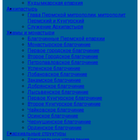
Кудымкарская епархия
Архипастырь
Глава Пермской митрополии, митрополит
Пермский и Кунгурский
Служение Архипастыря
Храмы и монастыри
Благочинные Пермской епархии
Монастырское благочиние
Первое городское благочиние
Второе Городское благочиние
Петропавловское благочиние
Успенское благочиние
Лобановское благочиние
Закамское благочиние
Добрянское благочиние
Лысьвенское благочиние
Первое Кунгурское благочиние
Второе Кунгурское благочиние
Чайковское благочиние
Осинское благочиние
Чернушинское благочиние
Ординское благочиние
Епархиальные структуры
Епархиальное управление