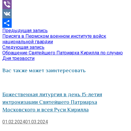
Mail.Ru
Viber
VK
Предыдущая
Предыдущая запись
Навигация
Отправить
запись:
Присяга в Пермском военном институте войск
по
национальной гвардии
Следующая
Следующая запись
записям
запись:
Обращение Святейшего Патриарха Кирилла по случаю
Дня трезвости
Вас также может заинтересовать
Божественная литургия в день 15-летия
интронизации Святейшего Патриарха
Московского и всея Руси Кирилла
01.02.2024
01.03.2024