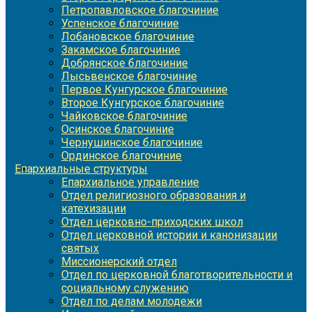
Петропавловское благочиние
Успенское благочиние
Лобановское благочиние
Закамское благочиние
Добрянское благочиние
Лысьвенское благочиние
Первое Кунгурское благочиние
Второе Кунгурское благочиние
Чайковское благочиние
Осинское благочиние
Чернушинское благочиние
Ординское благочиние
Епархиальные структуры
Епархиальное управление
Отдел религиозного образования и
катехизации
Отдел церковно-приходских школ
Отдел церковной истории и канонизации
святых
Миссионерский отдел
Отдел по церковной благотворительности и
социальному служению
Отдел по делам молодежи