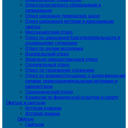
Отдел религиозного образования и
катехизации
Отдел церковно-приходских школ
Отдел церковной истории и канонизации
святых
Миссионерский отдел
Отдел по церковной благотворительности и
социальному служению
Отдел по делам молодежи
Издательский отдел
Земельно-имущественный отдел
Строительный отдел
Отдел по тюремному служению
Отдел по взаимоотношению с вооруженными
силами, правоохранительными органами и
казачеством
Паломнический отдел
Комиссия по физической культуре и спорту
Святые и святыни
История епархии
История храмов
Святые
Святыни