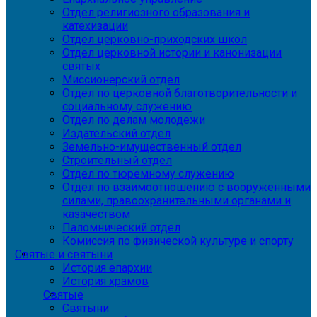
Отдел религиозного образования и
катехизации
Отдел церковно-приходских школ
Отдел церковной истории и канонизации
святых
Миссионерский отдел
Отдел по церковной благотворительности и
социальному служению
Отдел по делам молодежи
Издательский отдел
Земельно-имущественный отдел
Строительный отдел
Отдел по тюремному служению
Отдел по взаимоотношению с вооруженными
силами, правоохранительными органами и
казачеством
Паломнический отдел
Комиссия по физической культуре и спорту
Святые и святыни
История епархии
История храмов
Святые
Святыни