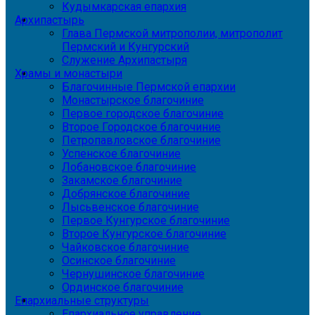
Кудымкарская епархия
Архипастырь
Глава Пермской митрополии, митрополит
Пермский и Кунгурский
Служение Архипастыря
Храмы и монастыри
Благочинные Пермской епархии
Монастырское благочиние
Первое городское благочиние
Второе Городское благочиние
Петропавловское благочиние
Успенское благочиние
Лобановское благочиние
Закамское благочиние
Добрянское благочиние
Лысьвенское благочиние
Первое Кунгурское благочиние
Второе Кунгурское благочиние
Чайковское благочиние
Осинское благочиние
Чернушинское благочиние
Ординское благочиние
Епархиальные структуры
Епархиальное управление