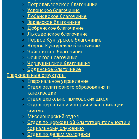
Петропавловское благочиние
Успенское благочиние
Лобановское благочиние
Закамское благочиние
Добрянское благочиние
Лысьвенское благочиние
Первое Кунгурское благочиние
Второе Кунгурское благочиние
Чайковское благочиние
Осинское благочиние
Чернушинское благочиние
Ординское благочиние
Епархиальные структуры
Епархиальное управление
Отдел религиозного образования и
катехизации
Отдел церковно-приходских школ
Отдел церковной истории и канонизации
святых
Миссионерский отдел
Отдел по церковной благотворительности и
социальному служению
Отдел по делам молодежи