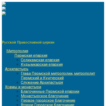
Перейти
к
содержимому
По благословению митрополита Пермского и Кунгурского
Игнатия
Пермская митрополия
Русской Православной церкви
Митрополия
Пермская епархия
Соликамская епархия
Кудымкарская епархия
Архипастырь
Глава Пермской митрополии, митрополит
Пермский и Кунгурский
Служение Архипастыря
Храмы и монастыри
Благочинные Пермской епархии
Монастырское благочиние
Первое городское благочиние
Второе Городское благочиние