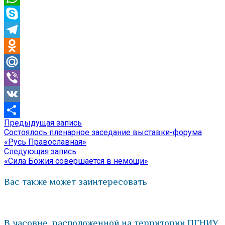
WhatsApp
Skype
Telegram
Odnoklassniki
Mail.Ru
Viber
VK
Предыдущая
Предыдущая запись
Навигация
Отправить
запись:
Состоялось пленарное заседание выставки-форума
по
«Русь Православная»
Следующая
Следующая запись
записям
запись:
«Сила Божия совершается в немощи»
Вас также может заинтересовать
В часовне, расположенной на территории ПГНИУ