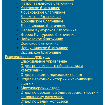
Петропавловское благочиние
Успенское благочиние
Лобановское благочиние
Закамское благочиние
Добрянское благочиние
Лысьвенское благочиние
Первое Кунгурское благочиние
Второе Кунгурское благочиние
Чайковское благочиние
Осинское благочиние
Чернушинское благочиние
Ординское благочиние
Епархиальные структуры
Епархиальное управление
Отдел религиозного образования и
катехизации
Отдел церковно-приходских школ
Отдел церковной истории и канонизации
святых
Миссионерский отдел
Отдел по церковной благотворительности и
социальному служению
Отдел по делам молодежи