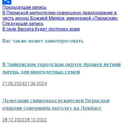
Предыдущая
Предыдущая запись
Навигация
Отправить
запись:
В Пермской митрополии совершено празднование в
по
честь иконы Божией Матери, именуемой «Пермская»
Следующая
Следующая запись
записям
запись:
В селе Вассята будет построен храм
Вас также может заинтересовать
В Чайковском городском округе прошел летний
лагерь для многодетных семей
21.06.2024
21.06.2024
Делегация священнослужителей Пермской
епархии совершила поездку на Донбасс
28.12.2022
28.12.2022