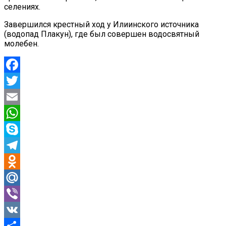
селениях.
Завершился крестный ход у Илиинского источника
(водопад Плакун), где был совершен водосвятный
молебен.
Facebook
Twitter
Email
WhatsApp
Skype
Telegram
Odnoklassniki
Mail.Ru
Viber
VK