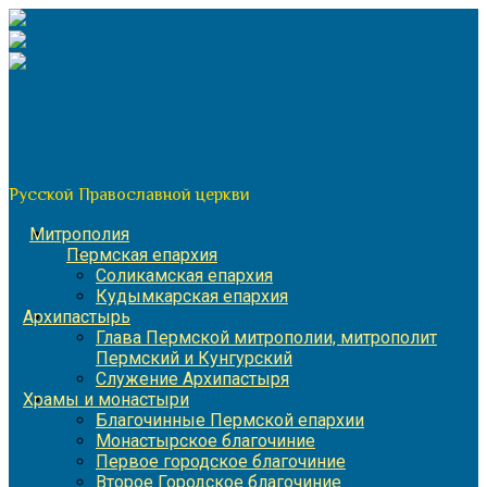
Перейти
к
содержимому
По благословению митрополита Пермского и Кунгурского
Игнатия
Пермская митрополия
Русской Православной церкви
Митрополия
Пермская епархия
Соликамская епархия
Кудымкарская епархия
Архипастырь
Глава Пермской митрополии, митрополит
Пермский и Кунгурский
Служение Архипастыря
Храмы и монастыри
Благочинные Пермской епархии
Монастырское благочиние
Первое городское благочиние
Второе Городское благочиние