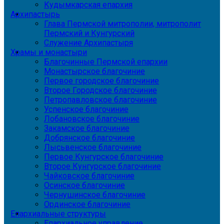
Кудымкарская епархия
Архипастырь
Глава Пермской митрополии, митрополит
Пермский и Кунгурский
Служение Архипастыря
Храмы и монастыри
Благочинные Пермской епархии
Монастырское благочиние
Первое городское благочиние
Второе Городское благочиние
Петропавловское благочиние
Успенское благочиние
Лобановское благочиние
Закамское благочиние
Добрянское благочиние
Лысьвенское благочиние
Первое Кунгурское благочиние
Второе Кунгурское благочиние
Чайковское благочиние
Осинское благочиние
Чернушинское благочиние
Ординское благочиние
Епархиальные структуры
Епархиальное управление