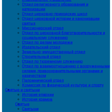
Отдел религиозного образования и
катехизации
Отдел церковно-приходских школ
Отдел церковной истории и канонизации
святых
Миссионерский отдел
Отдел по церковной благотворительности и
социальному служению
Отдел по делам молодежи
Издательский отдел
Земельно-имущественный отдел
Строительный отдел
Отдел по тюремному служению
Отдел по взаимоотношению с вооруженными
силами, правоохранительными органами и
казачеством
Паломнический отдел
Комиссия по физической культуре и спорту
Святые и святыни
История епархии
История храмов
Святые
Святыни