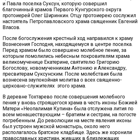
и Павла поселка Суксун, которую совершил
благочинный храмов Первого Кунгурского округа
протоиерей Олег Ширинкин. Отцу протоиерею сослужил
настоятель Петропавловского храма священник Евгений
Власов.
После богослужения крестный ход направился к храму
Вознесения Господня, находящемуся в центре поселка.
Перед храмом было совершено молебное пение, за
которым помолились небесным покровителям храма
великомученице Екатерине, святителю Григорию
Богослову, новомученникам Антонию и Александру,
пресвитерам Суксунским. После молебствия была
вознесена заупокойная молитва о всех священно-
церковно-служителях этого храма.
В деревне Тохтарево после совершения молебного
пения у вновь строящегося храма в честь иконы Божией
Матери «Неопалимая Купина» была отслужена лития по
всем монашествующим – братиям и сестрам, на погосте
погребенным. До революции на месте явления иконы
был устроен мужской монастырь, около него
располагалось братское кладбище. Здесь же хоронили
православных христиан, живших в близлежащих