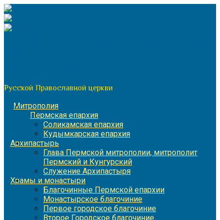
Перейти
к
содержимому
По благословению митрополита Пермского и Кунгурского
Игнатия
Пермская митрополия
Русской Православной церкви
Митрополия
Пермская епархия
Соликамская епархия
Кудымкарская епархия
Архипастырь
Глава Пермской митрополии, митрополит
Пермский и Кунгурский
Служение Архипастыря
Храмы и монастыри
Благочинные Пермской епархии
Монастырское благочиние
Первое городское благочиние
Второе Городское благочиние