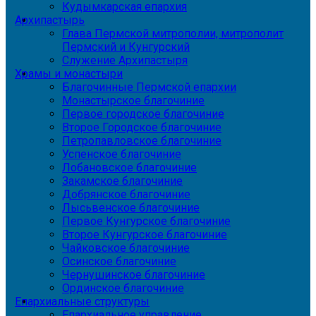
Кудымкарская епархия
Архипастырь
Глава Пермской митрополии, митрополит
Пермский и Кунгурский
Служение Архипастыря
Храмы и монастыри
Благочинные Пермской епархии
Монастырское благочиние
Первое городское благочиние
Второе Городское благочиние
Петропавловское благочиние
Успенское благочиние
Лобановское благочиние
Закамское благочиние
Добрянское благочиние
Лысьвенское благочиние
Первое Кунгурское благочиние
Второе Кунгурское благочиние
Чайковское благочиние
Осинское благочиние
Чернушинское благочиние
Ординское благочиние
Епархиальные структуры
Епархиальное управление