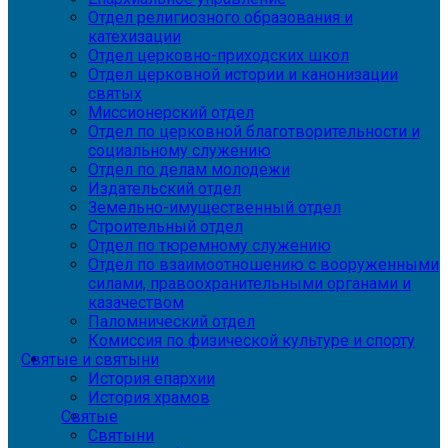
Отдел религиозного образования и
катехизации
Отдел церковно-приходских школ
Отдел церковной истории и канонизации
святых
Миссионерский отдел
Отдел по церковной благотворительности и
социальному служению
Отдел по делам молодежи
Издательский отдел
Земельно-имущественный отдел
Строительный отдел
Отдел по тюремному служению
Отдел по взаимоотношению с вооруженными
силами, правоохранительными органами и
казачеством
Паломнический отдел
Комиссия по физической культуре и спорту
Святые и святыни
История епархии
История храмов
Святые
Святыни