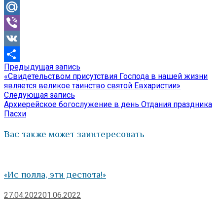
Odnoklassniki
Mail.Ru
Viber
VK
Предыдущая
Предыдущая запись
Навигация
Отправить
запись:
«Свидетельством присутствия Господа в нашей жизни
по
является великое таинство святой Евхаристии»
Следующая
Следующая запись
записям
запись:
Архиерейское богослужение в день Отдания праздника
Пасхи
Вас также может заинтересовать
«Ис полла, эти деспота!»
27.04.2022
01.06.2022