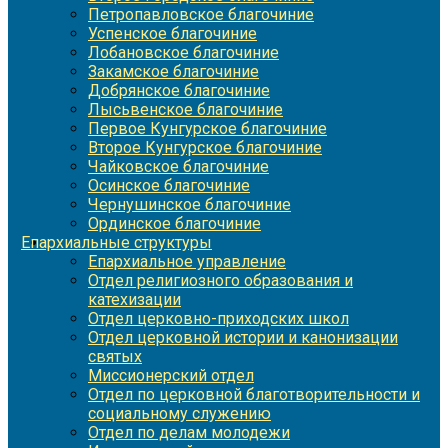
Петропавловское благочиние
Успенское благочиние
Лобановское благочиние
Закамское благочиние
Добрянское благочиние
Лысьвенское благочиние
Первое Кунгурское благочиние
Второе Кунгурское благочиние
Чайковское благочиние
Осинское благочиние
Чернушинское благочиние
Ординское благочиние
Епархиальные структуры
Епархиальное управление
Отдел религиозного образования и
катехизации
Отдел церковно-приходских школ
Отдел церковной истории и канонизации
святых
Миссионерский отдел
Отдел по церковной благотворительности и
социальному служению
Отдел по делам молодежи