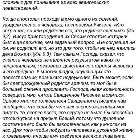
сложных для понимания из всех евангельских
повествований.
Когда апостолы, проходя мимо одного из селений,
увидели слепого человека, то спросили Учителя: «Кто
согрешил, он или родители его, что родился слепым?» (Ин.
9;2). Иисус Христос удивил их Своим ответом, который
был еще сложнее, чем заданный вопрос: «Не согрешил ни
он, ни родители его, но это для того, чтобы на нем явились
дела Божии» (Ин. 9;3). Тем самым Господь сказал, что
слепота человека не является результатом каких-то
неправильных, греховных действий со стороны человека
и его предков. У многих людей, слушающих это
повествование, возникает недоумение. Быть может, если
бы слепорожденный родился зрячим, то мог бы в
большей степени прославить Господа, имея возможность
созерцать мир, читать Священное Писание, молиться.
Однако многие толкователи Священного Писания нам
сообщают, что если бы человек слепорожденный мог
видеть, то, скорее всего, его сердце не было бы способно
откликнуться на призыв Божий, потому что душевное
состояние его было бы закостенелым, как у многих из
нас. Для того чтобы побудить человека к духовной жизни,
к трезвению, иногда ему требуется великое знамение,