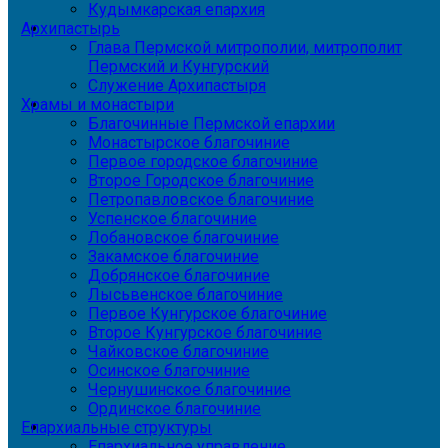
Кудымкарская епархия
Архипастырь
Глава Пермской митрополии, митрополит
Пермский и Кунгурский
Служение Архипастыря
Храмы и монастыри
Благочинные Пермской епархии
Монастырское благочиние
Первое городское благочиние
Второе Городское благочиние
Петропавловское благочиние
Успенское благочиние
Лобановское благочиние
Закамское благочиние
Добрянское благочиние
Лысьвенское благочиние
Первое Кунгурское благочиние
Второе Кунгурское благочиние
Чайковское благочиние
Осинское благочиние
Чернушинское благочиние
Ординское благочиние
Епархиальные структуры
Епархиальное управление