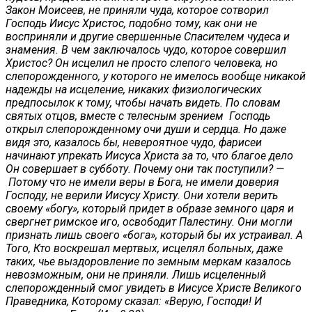
Закон Моисеев, не приняли чуда, которое сотворил
Господь Иисус Христос, подобно тому, как они не
восприняли и другие свершенные Спасителем чудеса и
знамения. В чем заключалось чудо, которое совершил
Христос? Он исцелил не просто слепого человека, но
слепорожденного, у которого не имелось вообще никакой
надежды на исцеление, никаких физиологических
предпосылок к тому, чтобы начать видеть. По словам
святых отцов, вместе с телесным зрением Господь
открыл слепорожденному очи души и сердца. Но даже
видя это, казалось бы, невероятное чудо, фарисеи
начинают упрекать Иисуса Христа за то, что благое дело
Он совершает в субботу. Почему они так поступили? —
Потому что не имели веры в Бога, не имели доверия
Господу, не верили Иисусу Христу. Они хотели верить
своему «богу», который придет в образе земного царя и
свергнет римское иго, освободит Палестину. Они могли
признать лишь своего «бога», который бы их устраивал. А
Того, Кто воскрешал мертвых, исцелял больных, даже
таких, чье выздоровление по земным меркам казалось
невозможным, они не приняли. Лишь исцеленный
слепорожденный смог увидеть в Иисусе Христе Великого
Праведника, Которому сказал: «Верую, Господи! И