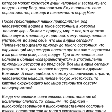
которое может коснуться души человека и заставить его
воздать хвалу Богу, поклониться Ему и признать свое
недостоинство, немощь и никчемность перед Ним.
После грехопадения наших прародителей род
человеческий вошел в такое состояние, в котором
великие дары Божии – природу, мир – все, что должно
было служить человеку и приносить ему пользу, человек
употребил во вред себе. Что мы видим сегодня?
Человечество довело природу до такого состояния, что
окружающий мир сегодня восстал против нас – заражены
и загрязнены реки, леса, воздух. При этом человек все
больше и больше «совершенствуется» в употреблении
природных ресурсов во вред себе. Все мы видим сегодня
результат того, как человек владеет великими дарами
Божиими. А если прибавить к этому человеческие страсти,
человеческие немощи, человеческую жестокость, то
картина окружающего нас мира становится совсем
нелицеприятной.
Когда мы слышим евангельское повествование об
исцелении слепого, то слышим, что фарисеи –
высокообразованное и высоконравственное сословие
иудеев, представители которого скрупулезно исполняли