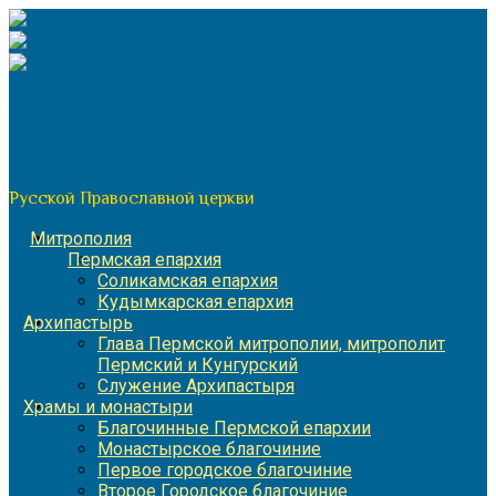
Перейти
к
содержимому
По благословению митрополита Пермского и Кунгурского
Игнатия
Пермская митрополия
Русской Православной церкви
Митрополия
Пермская епархия
Соликамская епархия
Кудымкарская епархия
Архипастырь
Глава Пермской митрополии, митрополит
Пермский и Кунгурский
Служение Архипастыря
Храмы и монастыри
Благочинные Пермской епархии
Монастырское благочиние
Первое городское благочиние
Второе Городское благочиние