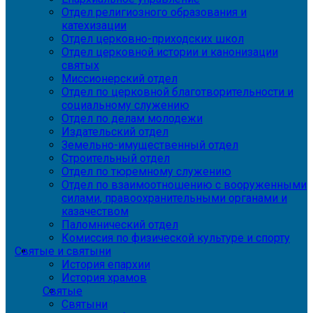
Отдел религиозного образования и
катехизации
Отдел церковно-приходских школ
Отдел церковной истории и канонизации
святых
Миссионерский отдел
Отдел по церковной благотворительности и
социальному служению
Отдел по делам молодежи
Издательский отдел
Земельно-имущественный отдел
Строительный отдел
Отдел по тюремному служению
Отдел по взаимоотношению с вооруженными
силами, правоохранительными органами и
казачеством
Паломнический отдел
Комиссия по физической культуре и спорту
Святые и святыни
История епархии
История храмов
Святые
Святыни