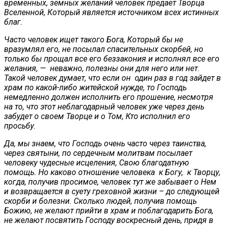
временных, земных желаний человек предает Творца
Вселенной, Который является источником всех истинных
благ.
Часто человек ищет такого Бога, Который бы не
вразумлял его, не посылал спасительных скорбей, но
только бы прощал все его беззакония и исполнял все его
желания, — неважно, полезны они для него или нет.
Такой человек думает, что если он один раз в год зайдет в
храм по какой-либо житейской нужде, то Господь
немедленно должен исполнить его прошение, несмотря
на то, что этот неблагодарный человек уже через день
забудет о своем Творце и о Том, Кто исполнил его
просьбу.
Да, мы знаем, что Господь очень часто через таинства,
через святыни, по сердечным молитвам посылает
человеку чудесные исцеления, Свою благодатную
помощь. Но каково отношение человека к Богу, к Творцу,
когда, получив просимое, человек тут же забывает о Нем
и возвращается в суету греховной жизни – до следующей
скорби и болезни. Сколько людей, получив помощь
Божию, не желают прийти в храм и поблагодарить Бога,
не желают посвятить Господу воскресный день, придя в