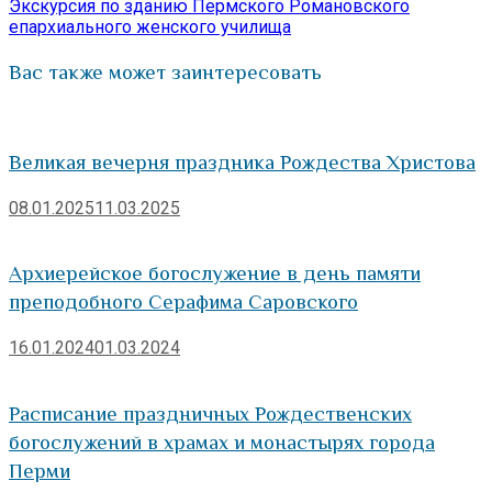
записям
запись:
Экскурсия по зданию Пермского Романовского
епархиального женского училища
Вас также может заинтересовать
Великая вечерня праздника Рождества Христова
08.01.2025
11.03.2025
Архиерейское богослужение в день памяти
преподобного Серафима Саровского
16.01.2024
01.03.2024
Расписание праздничных Рождественских
богослужений в храмах и монастырях города
Перми