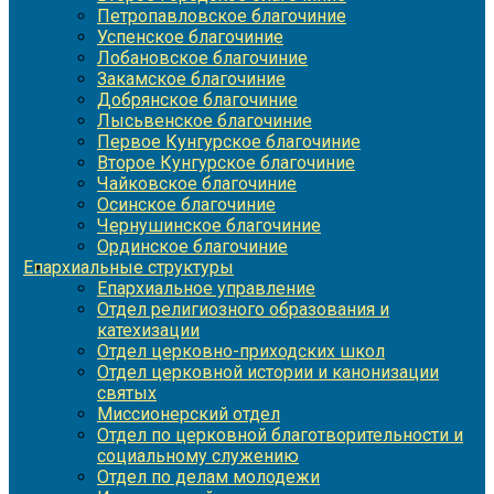
Петропавловское благочиние
Успенское благочиние
Лобановское благочиние
Закамское благочиние
Добрянское благочиние
Лысьвенское благочиние
Первое Кунгурское благочиние
Второе Кунгурское благочиние
Чайковское благочиние
Осинское благочиние
Чернушинское благочиние
Ординское благочиние
Епархиальные структуры
Епархиальное управление
Отдел религиозного образования и
катехизации
Отдел церковно-приходских школ
Отдел церковной истории и канонизации
святых
Миссионерский отдел
Отдел по церковной благотворительности и
социальному служению
Отдел по делам молодежи