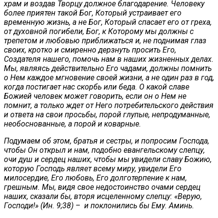
храм и воздав Творцу должное благодарение. Человеку
более приятен такой Бог, Который устраивает его
временную жизнь, а не Бог, Который спасает его от греха,
от духовной погибели, Бог, к Которому мы должны с
трепетом и любовью приближаться и, не поднимая глаз
своих, кротко и смиренно дерзнуть просить Его,
Создателя нашего, помочь нам в наших жизненных делах.
Мы, являясь действительно Его чадами, должны помнить
о Нем каждое мгновение своей жизни, а не один раз в год,
когда постигает нас скорбь или беда. О какой славе
Божией человек может говорить, если он о Нем не
помнит, а только ждет от Него потребительского действия
и ответа на свои просьбы, порой глупые, непродуманные,
необоснованные, а порой и коварные.
Подумаем об этом, братья и сестры, и попросим Господа,
чтобы Он открыл и нам, подобно евангельскому слепцу,
очи душ и сердец наших, чтобы мы увидели славу Божию,
которую Господь являет всему миру, увидели Его
милосердие, Его любовь, Его долготерпение к нам,
грешным. Мы, видя свое недостоинство очами сердец
наших, сказали бы, вторя исцеленному слепцу: «Верую,
Господи!» (Ин. 9;38) – и поклонились бы Ему. Аминь.