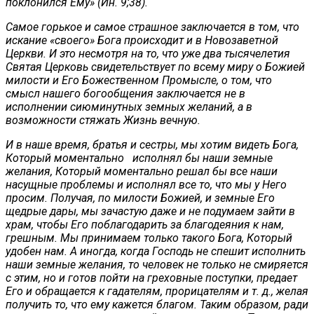
поклонился Ему» (Ин. 9;38).
Самое горькое и самое страшное заключается в том, что
искание «своего» Бога происходит и в Новозаветной
Церкви. И это несмотря на то, что уже два тысячелетия
Святая Церковь свидетельствует по всему миру о Божией
милости и Его Божественном Промысле, о том, что
смысл нашего богообщения заключается не в
исполнении сиюминутных земных желаний, а в
возможности стяжать Жизнь вечную.
И в наше время, братья и сестры, мы хотим видеть Бога,
Который моментально исполнял бы наши земные
желания, Который моментально решал бы все наши
насущные проблемы и исполнял все то, что мы у Него
просим. Получая, по милости Божией, и земные Его
щедрые дары, мы зачастую даже и не подумаем зайти в
храм, чтобы Его поблагодарить за благодеяния к нам,
грешным. Мы принимаем только такого Бога, Который
удобен нам. А иногда, когда Господь не спешит исполнить
наши земные желания, то человек не только не смиряется
с этим, но и готов пойти на греховные поступки, предает
Его и обращается к гадателям, прорицателям и т. д., желая
получить то, что ему кажется благом. Таким образом, ради