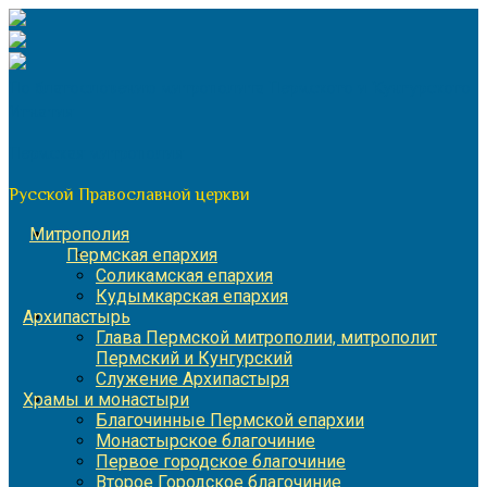
Перейти
к
содержимому
По благословению митрополита Пермского и Кунгурского
Игнатия
Пермская митрополия
Русской Православной церкви
Митрополия
Пермская епархия
Соликамская епархия
Кудымкарская епархия
Архипастырь
Глава Пермской митрополии, митрополит
Пермский и Кунгурский
Служение Архипастыря
Храмы и монастыри
Благочинные Пермской епархии
Монастырское благочиние
Первое городское благочиние
Второе Городское благочиние