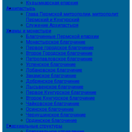
Кудымкарская епархия
Архипастырь
Глава Пермской митрополии, митрополит
Пермский и Кунгурский
Служение Архипастыря
Храмы и монастыри
Благочинные Пермской епархии
Монастырское благочиние
Первое городское благочиние
Второе Городское благочиние
Петропавловское благочиние
Успенское благочиние
Лобановское благочиние
Закамское благочиние
Добрянское благочиние
Лысьвенское благочиние
Первое Кунгурское благочиние
Второе Кунгурское благочиние
Чайковское благочиние
Осинское благочиние
Чернушинское благочиние
Ординское благочиние
Епархиальные структуры
Епархиальное управление