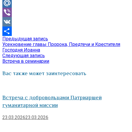
Odnoklassniki
Mail.Ru
Viber
VK
Предыдущая
Предыдущая запись
Навигация
Отправить
запись:
Усекновение главы Пророка, Предтечи и Крестителя
по
Господня Иоанна
Следующая
Следующая запись
записям
запись:
Встреча в семинарии
Вас также может заинтересовать
Встреча с добровольцами Патриаршей
гуманитарной миссии
23.03.2026
23.03.2026