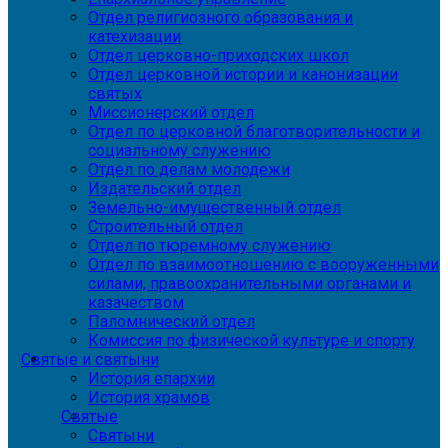
Отдел религиозного образования и
катехизации
Отдел церковно-приходских школ
Отдел церковной истории и канонизации
святых
Миссионерский отдел
Отдел по церковной благотворительности и
социальному служению
Отдел по делам молодежи
Издательский отдел
Земельно-имущественный отдел
Строительный отдел
Отдел по тюремному служению
Отдел по взаимоотношению с вооруженными
силами, правоохранительными органами и
казачеством
Паломнический отдел
Комиссия по физической культуре и спорту
Святые и святыни
История епархии
История храмов
Святые
Святыни