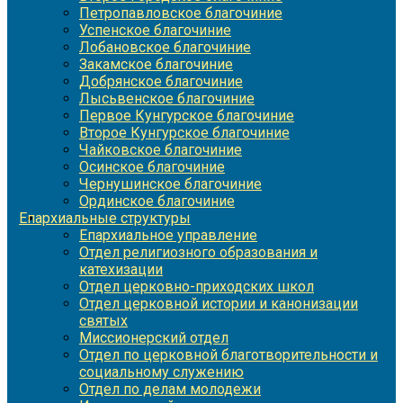
Петропавловское благочиние
Успенское благочиние
Лобановское благочиние
Закамское благочиние
Добрянское благочиние
Лысьвенское благочиние
Первое Кунгурское благочиние
Второе Кунгурское благочиние
Чайковское благочиние
Осинское благочиние
Чернушинское благочиние
Ординское благочиние
Епархиальные структуры
Епархиальное управление
Отдел религиозного образования и
катехизации
Отдел церковно-приходских школ
Отдел церковной истории и канонизации
святых
Миссионерский отдел
Отдел по церковной благотворительности и
социальному служению
Отдел по делам молодежи