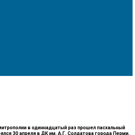
итрополии в одиннадцатый раз прошел пасхальный
лся 30 апреля в ДК им. А.Г. Солдатова города Перми.