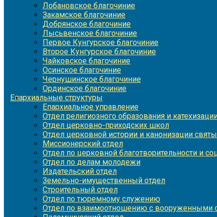
Лобановское благочиние
Закамское благочиние
Добрянское благочиние
Лысьвенское благочиние
Первое Кунгурское благочиние
Второе Кунгурское благочиние
Чайковское благочиние
Осинское благочиние
Чернушинское благочиние
Ординское благочиние
Епархиальные структуры
Епархиальное управление
Отдел религиозного образования и катехизаци
Отдел церковно-приходских школ
Отдел церковной истории и канонизации святы
Миссионерский отдел
Отдел по церковной благотворительности и с
Отдел по делам молодежи
Издательский отдел
Земельно-имущественный отдел
Строительный отдел
Отдел по тюремному служению
Отдел по взаимоотношению с вооруженными с