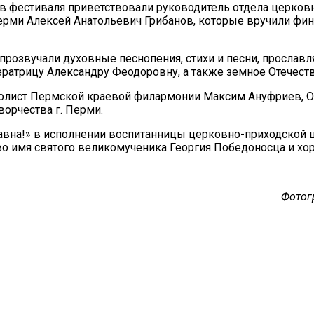
ков фестиваля приветствовали руководитель отдела церко
ерми Алексей Анатольевич Грибанов, которые вручили фи
 прозвучали духовные песнопения, стихи и песни, прослав
ератрицу Александру Феодоровну, а также земное Отечест
 солист Пермской краевой филармонии Максим Ануфриев, О
орчества г. Перми.
авна!» в исполнении воспитанницы церковно-приходской
о имя святого великомученика Георгия Победоносца и хо
Фотог