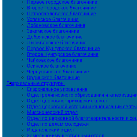
Первое городское благочиние
Второе Городское благочиние
Петропавловское благочиние
Успенское благочиние
Лобановское благочиние
Закамское благочиние
Добрянское благочиние
Лысьвенское благочиние
Первое Кунгурское благочиние
Второе Кунгурское благочиние
Чайковское благочиние
Осинское благочиние
Чернушинское благочиние
Ординское благочиние
Епархиальные структуры
Епархиальное управление
Отдел религиозного образования и катехизаци
Отдел церковно-приходских школ
Отдел церковной истории и канонизации святы
Миссионерский отдел
Отдел по церковной благотворительности и с
Отдел по делам молодежи
Издательский отдел
Земельно-имущественный отдел