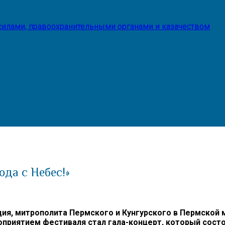
илами, правоохранительными органами и казачеством
ода с Небес!»
, митрополита Пермского и Кунгурского в Пермской м
приятием фестиваля стал гала-концерт, который состоя