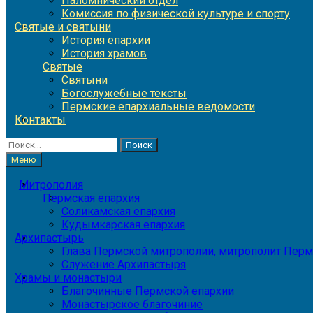
Паломнический отдел
Комиссия по физической культуре и спорту
Святые и святыни
История епархии
История храмов
Святые
Святыни
Богослужебные тексты
Пермские епархиальные ведомости
Контакты
Найти:
Меню
Митрополия
Пермская епархия
Соликамская епархия
Кудымкарская епархия
Архипастырь
Глава Пермской митрополии, митрополит Перм
Служение Архипастыря
Храмы и монастыри
Благочинные Пермской епархии
Монастырское благочиние