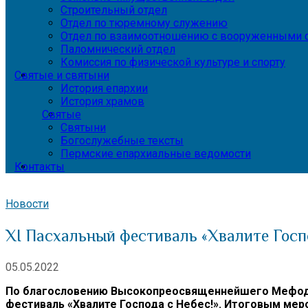
Строительный отдел
Отдел по тюремному служению
Отдел по взаимоотношению с вооруженными с
Паломнический отдел
Комиссия по физической культуре и спорту
Святые и святыни
История епархии
История храмов
Святые
Святыни
Богослужебные тексты
Пермские епархиальные ведомости
Контакты
Новости
XI Пасхальный фестиваль «Хвалите Госп
05.05.2022
По благословению Высокопреосвященнейшего Мефодия
фестиваль «Хвалите Господа с Небес!». Итоговым меро