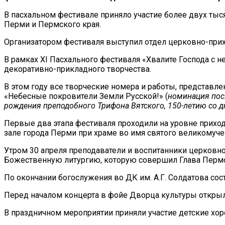
В пасхальном фестивале приняло участие более двух ты
Перми и Пермского края.
Организатором фестиваля выступил отдел церковно-при
В рамках ХI Пасхального фестиваля «Хвалите Господа с н
декоративно-прикладного творчества.
В этом году все творческие номера и работы, представле
«Небесные покровители Земли Русской!» (
номинация пос
рождения преподобного Трифона Вятского, 150-летию со
Первые два этапа фестиваля проходили на уровне приход
зале города Перми при храме во имя святого великомуче
Утром 30 апреля преподаватели и воспитанники церковн
Божественную литургию, которую совершил Глава Перм
По окончании богослужения во ДК им. А.Г. Солдатова сост
Перед началом концерта в фойе Дворца культуры открыл
В праздничном мероприятии приняли участие детские хо