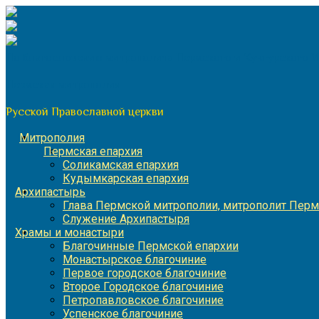
Перейти
к
содержимому
По благословению митрополита Пермского и Кунгурского 
Пермская митрополия
Русской Православной церкви
Митрополия
Пермская епархия
Соликамская епархия
Кудымкарская епархия
Архипастырь
Глава Пермской митрополии, митрополит Перм
Служение Архипастыря
Храмы и монастыри
Благочинные Пермской епархии
Монастырское благочиние
Первое городское благочиние
Второе Городское благочиние
Петропавловское благочиние
Успенское благочиние