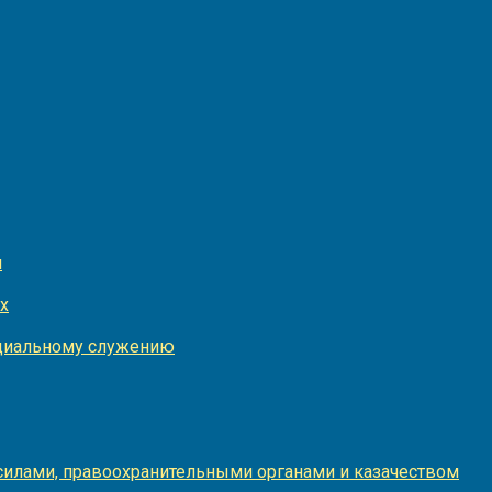
и
х
оциальному служению
илами, правоохранительными органами и казачеством