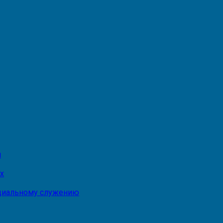
и
х
оциальному служению