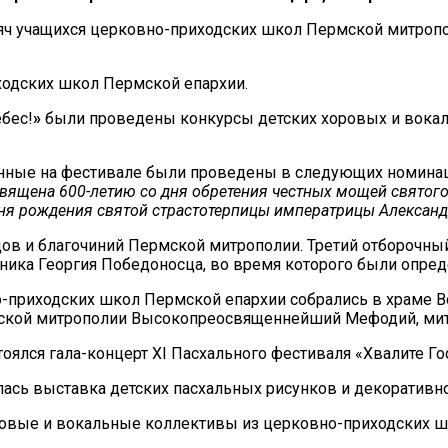
сяч учащихся церковно-приходских школ Пермской митроп
ходских школ Пермской епархии.
ебес!
»
были проведены конкурсы детских хоровых и вокаль
нные на фестивале были проведены в следующих номинациях
вящена 600-летию со дня обретения честных мощей святого
 дня рождения святой страстотерпицы императрицы Алекса
ов и благочиний Пермской митрополии. Третий отборочный
ника Георгия Победоносца, во время которого были опред
о-приходских школ Пермской епархии собрались в храме В
ской митрополии Высокопреосвященнейший Мефодий, митр
оялся гала-концерт ХI Пасхального фестиваля «Хвалите Гос
ась выставка детских пасхальных рисунков и декоративно
ровые и вокальные коллективы из церковно-приходских шк