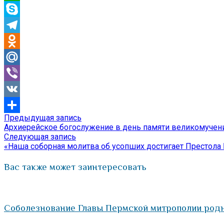
WhatsApp
Skype
Telegram
Odnoklassniki
Mail.Ru
Viber
VK
Предыдущая
Предыдущая запись
Навигация
Отправить
запись:
Архиерейское богослужение в день памяти великомучен
по
Следующая
Следующая запись
запись:
«Наша соборная молитва об усопших достигает Престола
записям
Вас также может заинтересовать
Соболезнование Главы Пермской митрополии родн